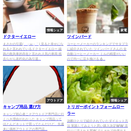
情報シェア
家電
ドクターイエロー
ツインバード
まさかの引退(´；ω；｀) 見ると幸せにな
コーヒーメーカーのランキングでサタプラ
れると言われているドクターイエロー 線
に紹介されていた ツインバードさんの 全
路の救急車的存在と言われ人気の車両 残
自動コーヒーメーカー ミルの精度がいい
念ながら老朽化の為引退...
ので均一に豆を挽ける 6...
アウトドア
情報シェア
キャンプ用品 選び方
トリガーポイントフォームロー
ラー
キャンプ初心者こそアウトドア専門店に行
くべき理由がわかった キャンプ用品って
決断ひとりで紹介されていたダイエット方
ほとんどネットで買ってたんだけど、先週
法 実践してみようと思い購入決定ww 流
末に偶然アウトドアの専門店...
行りに流される男w でもそれで効果出る