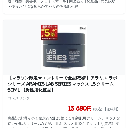
途／種別 ] 美容液・フェイスオイル [ 商品区分 ] 化粧品 [ 商品説明 ]
・使うたびになめらかでハリのある肌へ導...
【マラソン限定★エントリーで全品P5倍】アラミス ラボ
シリーズ ARAMIS LAB SERIES マックス LS クリーム
50ml 【男性用化粧品】
コスメリンク
13,680円
(税込) 【送料別】
商品説明 滑らかで健康的な肌に整える年齢肌用クリーム。リッチな
使い心地のクリームながら、肌にスッと馴染んでマットな質感に変