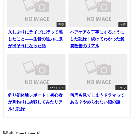
音楽
美容
久しぶりにライブに行って感
ヘアケアを丁寧にするように
じたこと——生音の迫力に涙
した記録｜続けてわかった髪
が出そうになった話
質改善のリアル
アウトドア
ドラマ
釣り初体験レポート！初心者
何周も見てしまうドラマって
が川釣りに挑戦してみたリア
ある？やめられない沼の話
ルな記録
関連キーワード