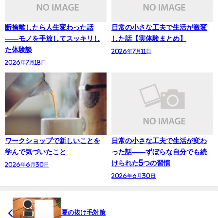
断捨離したら人生変わった話
日常の小さな工夫で生活が激変
——モノを手放してスッキリし
した話【実体験まとめ】
た体験談
2026年7月11日
2026年7月18日
ワークショップで新しいことを
日常の小さな工夫で生活が変わ
学んで気づいたこと
った話——ずぼらな自分でも続
けられた5つの習慣
2026年6月30日
2026年6月30日
夏の抜け毛対策