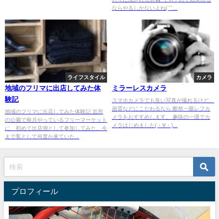
ならやるしかないよね(￣...
ライフスタイル
カメラ
地域のフリマに出店してみた体
ミラーレスカメラ
験記
スマホカメラでも良い写真が撮れるけど、
画質などにこだわるなら 断然一眼レフカ
地域のフリマに出店してみた体験記 近所
メラをおすすめします。 趣味の一環でカ
の公園で毎月やっているフリーマーケット
メラはじめました(・∀・)...
に、初めて出店側として参加してみた。今
まで客として何度か来ていた...
プロフィール