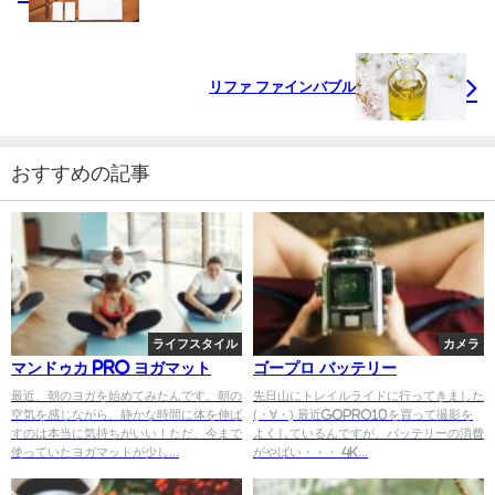
リファ ファインバブル
おすすめの記事
ライフスタイル
カメラ
マンドゥカ PRO ヨガマット
ゴープロ バッテリー
最近、朝のヨガを始めてみたんです。朝の
先日山にトレイルライドに行ってきました
空気を感じながら、静かな時間に体を伸ば
(・∀・) 最近GoPro10を買って撮影を
すのは本当に気持ちがいい！ただ、今まで
よくしているんですが、バッテリーの消費
使っていたヨガマットが少し...
がやばい・・・ 4K...