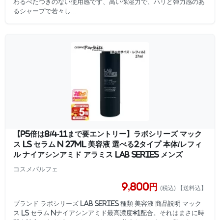
わるべたつきのない使用感です、高い保湿力で、ハリと弾力感のあ
るシャープで若々し...
【P5倍は8/4-11まで要エントリー】ラボシリーズ マック
ス LS セラム N 27ml 美容液 選べる2タイプ 本体/レフィ
ル ナイアシンアミド アラミス LAB SERIES メンズ
コスメパルフェ
9,800円
(税込) 【送料込】
ブランド ラボシリーズ LAB SERIES 種類 美容液 商品説明 マック
ス LS セラム Nナイアシンアミド最高濃度*1配合。それはまさに時