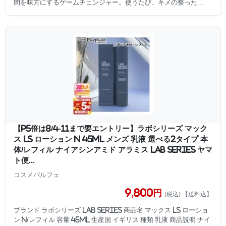
間を味方にするゲームチェンジャー。使うたび、キメの整った...
【P5倍は8/4-11まで要エントリー】ラボシリーズ マック
ス LS ローション N 45ml メンズ 乳液 選べる2タイプ 本
体/レフィル ナイアシンアミド アラミス LAB SERIES ヤマ
ト便...
コスメパルフェ
9,800円
(税込) 【送料込】
ブランド ラボシリーズ LAB SERIES 商品名 マックス LS ローショ
ン N/レフィル 容量 45ml 生産国 イギリス 種類 乳液 商品説明 ナイ