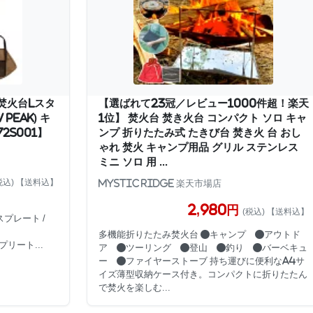
焚火台Lスタ
【選ばれて23冠／レビュー1000件超！楽天
 Peak) キ
1位】 焚火台 焚き火台 コンパクト ソロ キャ
2S001】
ンプ 折りたたみ式 たきび台 焚き火 台 おし
ゃれ 焚火 キャンプ用品 グリル ステンレス
ミニ ソロ 用 ...
税込) 【送料込】
Mystic Ridge 楽天市場店
2,980円
(税込) 【送料込】
スプレート /
多機能折りたたみ焚火台 ●キャンプ ●アウトド
プリート...
ア ●ツーリング ●登山 ●釣り ●バーベキュ
ー ●ファイヤーストーブ 持ち運びに便利なA4サ
イズ薄型収納ケース付き。コンパクトに折りたたん
で焚火を楽しむ...