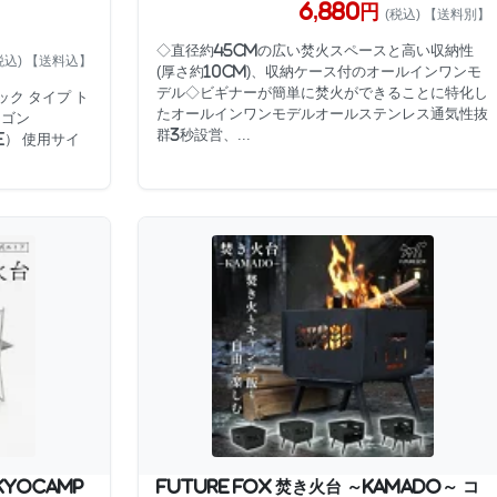
6,880円
(税込) 【送料別】
◇直径約45cmの広い焚火スペースと高い収納性
税込) 【送料込】
(厚さ約10cm)、収納ケース付のオールインワンモ
デル◇ビギナーが簡単に焚火ができることに特化し
ック タイプ ト
たオールインワンモデルオールステンレス通気性抜
タゴン
群3秒設営、...
e） 使用サイ
yoCamp
FUTURE FOX 焚き火台 ～KAMADO～ コ