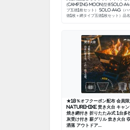
(CAMPING MOON)型番SOLO-
プ五徳1枚セット） SOLO-A4G（
徳1枚＋網タイプ五徳1枚セット）品名A
★18％オフクーポン配布 会員
Naturehike 焚き火台 キャン
焼き網付き 折りたたみ式 1台多
灰受け付き 薪グリル 炊き火台 
洒落 アウトドア...