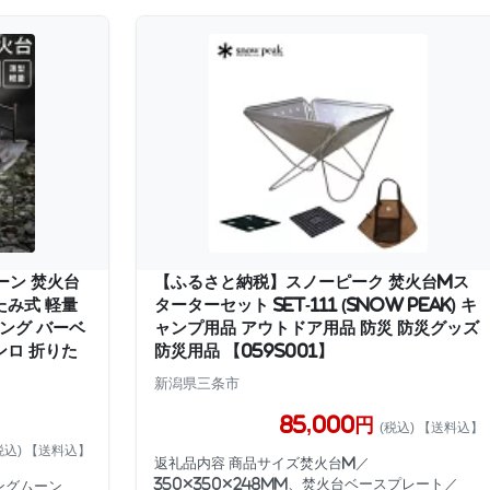
ーン 焚火台
【ふるさと納税】スノーピーク 焚火台Mス
たみ式 軽量
ターターセット SET-111 (Snow Peak) キ
ング バーベ
ャンプ用品 アウトドア用品 防災 防災グッズ
ンロ 折りた
防災用品 【059S001】
新潟県三条市
85,000円
(税込) 【送料込】
税込) 【送料込】
返礼品内容 商品サイズ焚火台M／
350×350×248mm、焚火台ベースプレート／
ングムーン