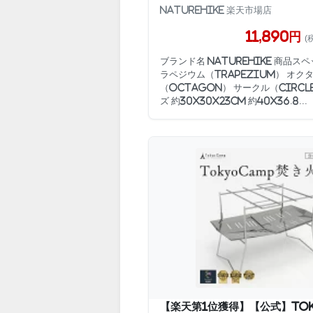
Naturehike 楽天市場店
11,890円
(
ブランド名 Naturehike 商品スペ
ラペジウム（Trapezium） オク
（Octagon） サークル（Circl
ズ 約30x30x23cm 約40x36.8...
【楽天第1位獲得】【公式】Tok