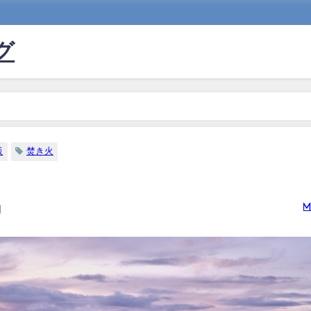
グ
飯
焚き火
m
日