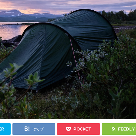
er
はてブ
Pocket
Feedly