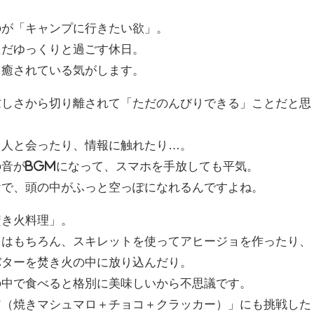
のが「キャンプに行きたい欲」。
ただゆっくりと過ごす休日。
と癒されている気がします。
忙しさから切り離されて「ただのんびりできる」ことだと思
、人と会ったり、情報に触れたり…。
音がBGMになって、スマホを手放しても平気。
けで、頭の中がふっと空っぽになれるんですよね。
焚き火料理」。
キはもちろん、スキレットを使ってアヒージョを作ったり、
バターを焚き火の中に放り込んだり。
の中で食べると格別に美味しいから不思議です。
ア（焼きマシュマロ＋チョコ＋クラッカー）」にも挑戦した