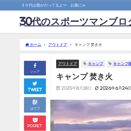
３０代は脂がのってるよ〜 お腹にｗ
30代のスポーツマンブロ
ホーム
アウトドア
キャンプ 焚き火
アウトドア
キャンプ
キャンプ
シェア
キャンプ 焚き火
2025年8月18日
2026年6月24
Tweet
B!
はてブ
Pocket