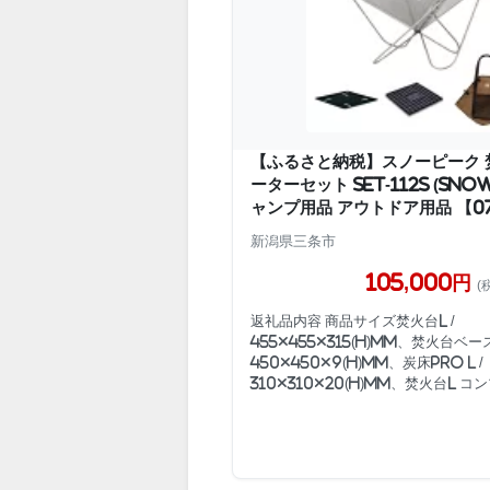
【ふるさと納税】スノーピーク 
ーターセット SET-112S (Snow
ャンプ用品 アウトドア用品 【07
新潟県三条市
105,000円
(
返礼品内容 商品サイズ焚火台L /
455×455×315(h)mm、焚火台ベー
450×450×9(h)mm、炭床Pro L /
310×310×20(h)mm、焚火台L コン