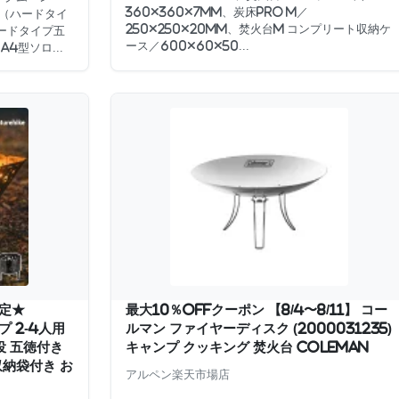
360×360×7mm、炭床Pro M／
A4（ハードタイ
250×250×20mm、焚火台M コンプリート収納ケ
ハードタイプ五
ース／600×60×50...
4型ソロ...
限定★
最大10％OFFクーポン 【8/4〜8/11】 コー
プ 2-4人用
ルマン ファイヤーディスク (2000031235)
役 五徳付き
キャンプ クッキング 焚火台 Coleman
収納袋付き お
アルペン楽天市場店