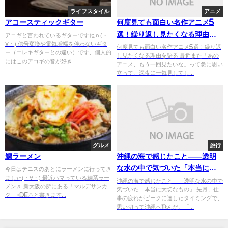
ライフスタイル
アニメ
アコースティックギター
何度見ても面白い名作アニメ5
選！繰り返し見たくなる理由を
アコギと言われているギターですねｎ(・
∀・) 信号変換や電気増幅を伴わないギタ
語る
何度見ても面白い名作アニメ5選！繰り返
ー（エレキギターとの違い）です、個人的
し見たくなる理由を語る 最近また「あの
にはこのアコギの音が好き...
アニメ、もう一回見たいな」って急に思い
立って、深夜に一気見してし...
グルメ
旅行
鯛ラーメン
沖縄の海で感じたこと——透明
な水の中で気づいた「本当に大
今日はテニスのあとにラーメンに行ってき
ました(・∀・) 最近ハマっている鯛系ラー
切なもの」
沖縄の海で感じたこと——透明な水の中で
メン♬ 新大阪の所にある「マルデサンカ
気づいた「本当に大切なもの」 先月、仕
ク」○de△と書きます...
事の疲れがピークに達したタイミングで、
思い切って沖縄へ飛んだ。「...