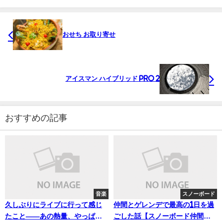
おせち お取り寄せ
アイスマン ハイブリッド Pro 2
おすすめの記事
音楽
スノーボード
久しぶりにライブに行って感じ
仲間とゲレンデで最高の1日を過
たこと——あの熱量、やっぱり
ごした話【スノーボード仲間最