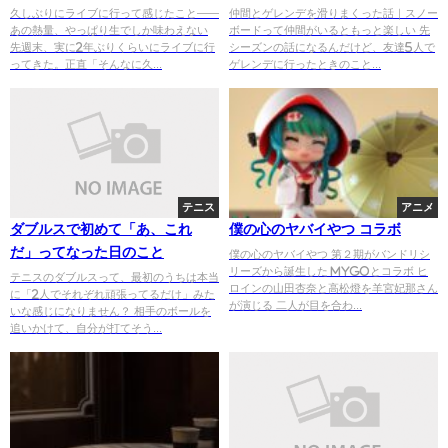
生でしか味わえない
高】
久しぶりにライブに行って感じたこと——
仲間とゲレンデを滑りまくった話｜スノー
あの熱量、やっぱり生でしか味わえない
ボードって仲間がいるともっと楽しい 先
先週末、実に2年ぶりくらいにライブに行
シーズンの話になるんだけど、友達5人で
ってきた。正直「そんなに久...
ゲレンデに行ったときのこと...
テニス
アニメ
ダブルスで初めて「あ、これ
僕の心のヤバイやつ コラボ
だ」ってなった日のこと
僕の心のヤバイやつ 第２期がバンドリシ
リーズから誕生した MYGOとコラボ ヒ
テニスのダブルスって、最初のうちは本当
ロインの山田杏奈と高松燈を羊宮妃那さん
に「2人でそれぞれ頑張ってるだけ」みた
が演じる 二人が目を合わ...
いな感じになりません？ 相手のボールを
追いかけて、自分が打てそう...