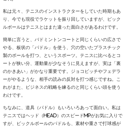
私は元々、テニスのインストラクターをしていた時期もあ
り、今でも現役でラケットを振り回していますが、ピック
ルボールはテニスとはまた違った面白さがあるわけです。
簡単に言うと、バドミントンコートと同じくらいの広さで
やる、板状の「パドル」を使う、穴の空いたプラスチック
製のボールを打つ、というスポーツ。テニスに比べるとコ
ートが狭い分、運動量が少なそうに見えますが、実は「裏
のかきあい」がかなり重要です。ジョコビッチやフェデラ
ーがやるような、相手の読みの反対を打つ感じですね。こ
れがまた、ビジネスの戦略を練るのと同じくらい頭を使う
わけです。
ちなみに、道具（パドル）もいろいろあって面白い。私は
テニスではヘッド（HEAD）のスピードMPがお気に入りで
すが、ピックルボールのパドルも、素材や重さで打球感が