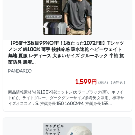
【P5倍+3枚目99%OFF！1枚たった1072円!!】Tシャツ
メンズ 綿100% 薄手 接触冷感 吸水速乾 ヘビーウェイト
無地 夏服 レディース 大きいサイズ クルーネック 半袖 抗
菌防臭 肌着...
PandaRio
1,599円
(税込) 【送料込】
商品情報素材/材質100%綿(コットン)カラーブラック(黒)、ホワイ
ト(白)、ライトグレー、ダークグレーサイズ参考男女兼用、標準サ
イズオススメ：S: 推奨身長 150-160cmM: 推奨身長 155...