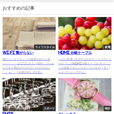
おすすめの記事
ライフスタイル
家電
Wi-Fi 繋がらない
HDMI 分岐ケーブル
家のインターネットの速度がめちゃ遅
いかに快適に生活するかがテーマです♬ｗ
い・・・・ J:◯◯◯さんと契約している
ｗｗ でこのHDMI分岐ケーブル 今パソコ
んですが電話がなかなかつながらない
ンの画面でモンハンをしています(・∀・)
(´；ω；｀) 以前の白い犬のC...
ｗｗ ゲーミングチェ...
スポーツ
時計
EMTB
ロレックス