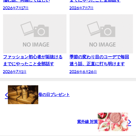
2026年7月17日
2026年7月7日
ファッション初心者が垢抜ける
季節の変わり目のコーデで毎回
までにやったこと全部話す
迷う話、正直に打ち明けます
2026年7月1日
2026年6月26日
母の日プレゼント
紫外線 対策