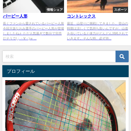
情報シェア
スポーツ
バービー人形
コントレックス
長くファンから愛されているバービー人形
最近、山登りに挑戦してきました。登山の
今回大坂なおみ選手のバービー人形が登場
時期は涼しくて気持ち良いんですが、山道
しましたね♬ ただ人気過ぎて数分で完売
を歩いていると体力がどんどん消耗されて
だそうで(；・∀・)ｗ ...
いきます。そんな時、必ず持...
プロフィール