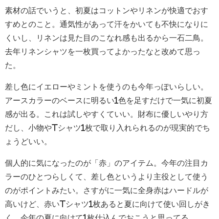
素材の話でいうと、初夏はコットンやリネンが快適でおす
すめとのこと。通気性があって汗をかいても不快になりに
くいし、リネンは見た目のこなれ感も出るから一石二鳥。
去年リネンシャツを一枚買ってよかったなと改めて思っ
た。
差し色にイエローやミントを使うのも今年っぽいらしい。
アースカラーのベースに明るい1色を足すだけで一気に初夏
感が出る。これは試しやすくていい。財布に優しいやり方
だし、小物やTシャツ1枚で取り入れられるのが現実的でち
ょうどいい。
個人的に気になったのが「赤」のアイテム。今年の注目カ
ラーのひとつらしくて、差し色というより主役として使う
のがポイントみたい。さすがに一気に全身赤はハードルが
高いけど、赤いTシャツ1枚あると夏に向けて使い回しがき
く。今年の夏に向けて1枚仕込んでおこうと思ってる。