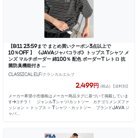
【8/11 23:59まで まとめ買いクーポン3点以上で
10％OFF 】 《JaVaジャバコラボ》トップス Tシャツ メ
ンズ マルチボーダー 綿100％ 配色 ボーダーT レトロ 抗
菌防臭機能付き ...
Classical Elf/クラシカルエルフ
2,499円
(税込) 【送料別】
メーカー希望小売価格はメーカー商品タグに基づいて掲載していま
す→コチラ！ ジャンルTシャツ/カットソー カテゴリメンズファ
ッション ＞ トップス ＞ Tシャツ・カットソー ブランドJAVA ジ
ャバ...