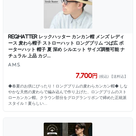
ReqHatter レックハッター カンカン帽 メンズ レディ
ース 麦わら帽子 ストローハット ロングブリム つば広 ボ
ーターハット 帽子 夏 深め シルエット サイズ調整可能 ナ
チュラル 上品 カジ...
A.M.S.
7,700円
(税込) 【送料込】
◆春夏のお供にぴったり！ロングブリムの麦わらカンカン帽◆ しな
やかな天然の麦わらで編み込んで作り上げた、ロングブリムのスト
ローカンカン帽。クラウン部分をグログランリボンで締めた正統派
スタイル！夏らしい...