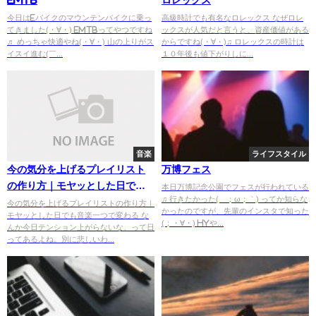
今日はeバイクのマウンテンバイクに乗っ
高級時計でも有名なロレックス なぜロレ
てきました(・∀・) EMTBってやつですね
ックスが人気だと言うと、資産価値がある
♬ めっちゃ快適やね(・∀・) 山の上りがス
からですね(・∀・)♫ ロレックスの時計は
イスイ進む(￣...
１０年後も値下がりしに...
音楽
ライフスタイル
今の気分を上げるプレイリスト
万博フェス
の作り方｜モヤッとした日でも
本日万博記念公園でフェスが行われている
♫ 行きたかった(´；ω；｀) ってか知らな
音楽一つで変わる
今の気分を上げるプレイリストの作り方｜
かったのですが、先輩のインスタで知った
モヤッとした日でも音楽一つで変わる な
(；・∀・) HYや...
んか今日テンション上がらないな、って日
ってあるよね。別に悲しいわ...