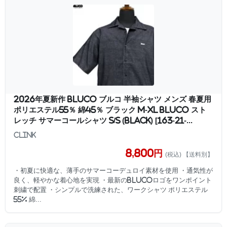
2026年夏新作 BLUCO ブルコ 半袖シャツ メンズ 春夏用
ポリエステル55％ 綿45％ ブラック M-XL BLUCO スト
レッチ サマーコールシャツ S/S (BLACK) [163-21-...
clink
8,800円
(税込) 【送料別】
・初夏に快適な、薄手のサマーコーデュロイ素材を使用 ・通気性が
良く、軽やかな着心地を実現 ・最新のBLUCOロゴをワンポイント
刺繍で配置 ・シンプルで洗練された、ワークシャツ ポリエステル
55% 綿...