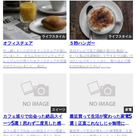
ライフスタイル
ライフスタイル
オフィスチェア
５秒ハンガー
引っ越しをしたのでオフィスチェアを探し
先日テレビで見て感動を受けた商品(・
ていました。 オカムラやコフォチェアプ
∀・)♫ 私は洗濯物回して干すまでは嫌いで
レミアムなど色々なオフィスチェアを試座
はないんです！！ しかし、取り込んで畳
させてもらいました。 私は...
むのがめんどくさい(´；...
スイーツ
家電
カフェ巡りで出会った絶品スイ
最近買って生活が変わった家電5
ーツ5選！思わず二度見した感動
選｜正直これなしじゃ無理にな
の一皿たち
った
カフェ巡りで出会った絶品スイーツ5選！
最近買って生活が変わった家電5選｜正直
思わず二度見した感動の一皿たち 最近、
これなしじゃ無理になった ここ1〜2年