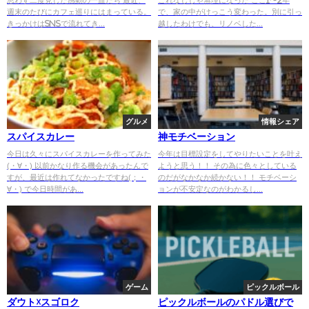
週末のたびにカフェ巡りにはまっている。
で、家の中がけっこう変わった。別に引っ
きっかけはSNSで流れてき...
越したわけでも、リノベした...
グルメ
情報シェア
スパイスカレー
神モチベーション
今日は久々にスパイスカレーを作ってみた
今年は目標設定をしてやりたいことを叶え
(・∀・) 以前かなり作る機会があったんで
ようと思う！！ その為に色々としている
すが、最近は作れてなかったですね(；・
のだがなかなか続かない！！ モチベーシ
∀・) で今日時間があ...
ョンが不安定なのがわかるし...
ゲーム
ピックルボール
ダウト☓スゴロク
ピックルボールのパドル選びで