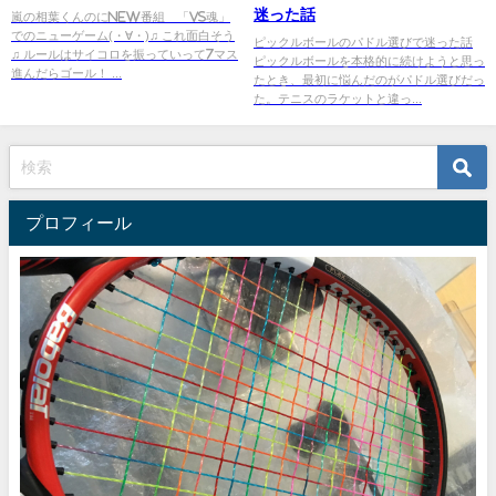
迷った話
嵐の相葉くんのにNEW番組 「VS魂」
でのニューゲーム(・∀・)♫ これ面白そう
ピックルボールのパドル選びで迷った話
♫ ルールはサイコロを振っていって7マス
ピックルボールを本格的に続けようと思っ
進んだらゴール！ ...
たとき、最初に悩んだのがパドル選びだっ
た。テニスのラケットと違っ...
プロフィール