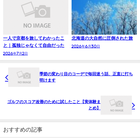
一人で京都を旅してわかったこ
北海道の大自然に圧倒された旅
と｜孤独じゃなくて自由だった
2026年6月30日
2026年7月2日
季節の変わり目のコーデで毎回迷う話、正直に打ち
明けます
ゴルフのスコア改善のために試したこと【実体験ま
とめ】
おすすめの記事