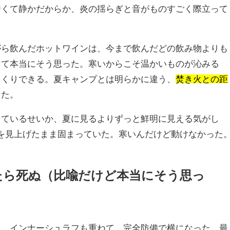
暗くて静かだからか、炎の揺らぎと音がものすごく際立って
がら飲んだホットワインは、今まで飲んだどの飲み物よりも
くて本当にそう思った。寒いからこそ温かいものが沁みる
っくりできる。夏キャンプとは明らかに違う、
焚き火との距
じた。
しているせいか、夏に見るよりずっと鮮明に見える気がし
を見上げたまま固まっていた。寒いんだけど動けなかった
たら死ぬ（比喩だけど本当にそう思っ
て、インナーシュラフも重ねて、完全防備で横になった。最