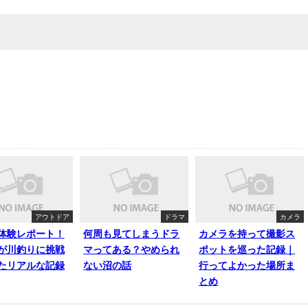
アウトドア
ドラマ
カメラ
体験レポート！
何周も見てしまうドラ
カメラを持って撮影ス
が川釣りに挑戦
マってある？やめられ
ポットを巡った記録｜
たリアルな記録
ない沼の話
行ってよかった場所ま
とめ