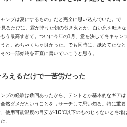
キャンプは夏にするもの」だと完全に思い込んでいた。で
を見るたびに、霜が降りた朝の焚き火とか、白い息を吐きな
もう最高すぎて。ついに今年の1月、意を決して冬キャン
言うと、めちゃくちゃ良かった。でも同時に、舐めてたなと
。その一部始終を正直に書いていこうと思う。
そろえるだけで一苦労だった
ャンプの経験は数回あったから、テントとか基本的なギアは
ゃ全然ダメだということをリサーチして思い知る。特に重要
、使用可能温度の目安が-10℃以下のものじゃないと冬場
見た。