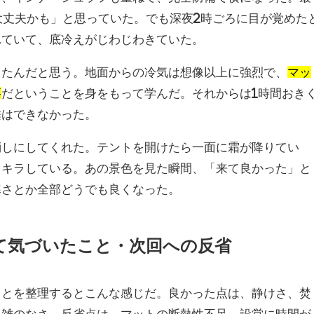
大丈夫かも」と思っていた。でも深夜2時ごろに目が覚めた
れていて、底冷えがじわじわきていた。
ったんだと思う。地面からの冷気は想像以上に強烈で、
マッ
要
だということを身をもって学んだ。それからは1時間おき
睡はできなかった。
消しにしてくれた。テントを開けたら一面に霜が降りてい
ラキラしている。あの景色を見た瞬間、「来て良かった」と
寒さとか全部どうでも良くなった。
て気づいたこと・次回への反省
ことを整理するとこんな感じだ。良かった点は、静けさ、焚
混雑のなさ。反省点は、マットの断熱性不足、設営に時間が