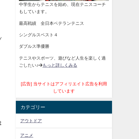
中学生からテニスを始め、現在テニスコーチ
もしています。
最高戦績 全日本ベテランテニス
シングルスベスト４
プ
ダブルス準優勝
テニスやスポーツ、遊びなど人生を楽しく過
ごしたい♪→
もっと詳しくみる
[広告] 当サイトはアフィリエイト広告を利用
しています
カテゴリー
アウトドア
は
アニメ