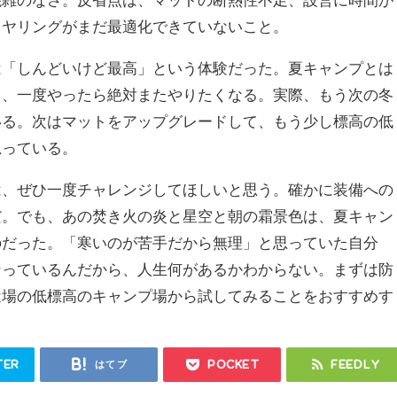
イヤリングがまだ最適化できていないこと。
は「しんどいけど最高」という体験だった。夏キャンプとは
て、一度やったら絶対またやりたくなる。実際、もう次の冬
いる。次はマットをアップグレードして、もう少し標高の低
思っている。
は、ぜひ一度チャレンジしてほしいと思う。確かに装備への
だ。でも、あの焚き火の炎と星空と朝の霜景色は、夏キャン
のだった。「寒いのが苦手だから無理」と思っていた自分
なっているんだから、人生何があるかわからない。まずは防
近場の低標高のキャンプ場から試してみることをおすすめす
ter
はてブ
Pocket
Feedly