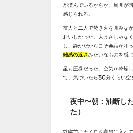
が澄んでいるからか、周囲が
感じられる。
友人と二人で焚き火を囲みな
おいしかった。大げさじゃな
し、静かだからこそ会話がゆ
離感の近さ
みたいなものを感
星も圧巻だった。空気が乾燥
て、気づいたら30分くらい空
夜中〜朝：油断し
た）
就寝前にカイロを寝袋に入れ