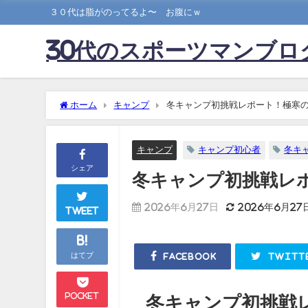
３０代は脂がのってるよ〜 お腹にｗ
30代のスポーツマンブロ
ホーム
キャンプ
冬キャンプ初挑戦レポート！極寒
キャンプ
キャンプ初心者
冬キ
シェア
冬キャンプ初挑戦レ
2026年6月27日
2026年6月27
Tweet
B!
はてブ
Facebook
Twitt
Pocket
冬キャンプ初挑戦