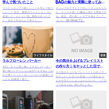
学んで気づいたこと
BAGの魅力と実際に使ってみた
感想
ワークショップで新しいことを学んで気づ
キャンプやアウトドアのシーズンはもちろ
いたこと 先日、陶芸のワークショップに
ん、テニスを楽しむ機会も増える季節です
参加した。もともと器に興味はあったけ
ね。最近、僕も新しいギアを揃えていて、
ど、自分で作るなんて考えたこ...
ついに「RF PRACTI...
ライフスタイル
音楽
ラルフローレン パーカー
今の気分を上げるプレイリスト
の作り方｜モヤッとした日でも
本日、久々に買い物してきました(・∀・)
買い物ってテンションあがりますね♫ これ
音楽一つで変わる
今の気分を上げるプレイリストの作り方｜
から寒くなってくるしパーカーを新調しま
モヤッとした日でも音楽一つで変わる な
したｗ 結構長く着て...
んか今日テンション上がらないな、って日
ってあるよね。別に悲しいわ...