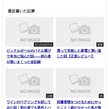
最近書いた記事
ピックルボール
家電
ピックルボールのパドル選び
買って失敗した家電と買い直
で本当に悩んだ話——初心者
した話【正直レビュー】
が迷いまくった全記録
お酒
本
ワインのペアリングを試して
読書習慣をつけるためにやっ
みた話｜初心者でも意外とハ
たこと｜続かなかった私が毎