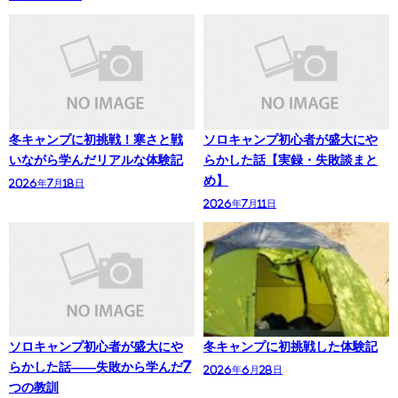
冬キャンプに初挑戦！寒さと戦
ソロキャンプ初心者が盛大にや
いながら学んだリアルな体験記
らかした話【実録・失敗談まと
め】
2026年7月18日
2026年7月11日
ソロキャンプ初心者が盛大にや
冬キャンプに初挑戦した体験記
らかした話——失敗から学んだ7
2026年6月28日
つの教訓