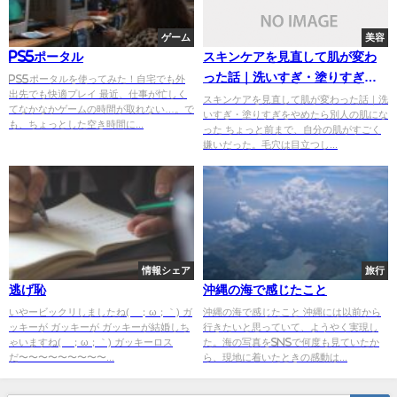
ゲーム
美容
PS5ポータル
スキンケアを見直して肌が変わ
った話｜洗いすぎ・塗りすぎを
PS5ポータルを使ってみた！自宅でも外
出先でも快適プレイ 最近、仕事が忙しく
やめたら別人の肌になった
スキンケアを見直して肌が変わった話｜洗
てなかなかゲームの時間が取れない…。で
いすぎ・塗りすぎをやめたら別人の肌にな
も、ちょっとした空き時間に...
った ちょっと前まで、自分の肌がすごく
嫌いだった。毛穴は目立つし...
情報シェア
旅行
逃げ恥
沖縄の海で感じたこと
いやービックリしましたね(´；ω；｀) ガ
沖縄の海で感じたこと 沖縄には以前から
ッキーが ガッキーが ガッキーが結婚しち
行きたいと思っていて、ようやく実現し
ゃいますね(´；ω；｀) ガッキーロス
た。海の写真をSNSで何度も見ていたか
だ〜〜〜〜〜〜〜〜〜...
ら、現地に着いたときの感動は...