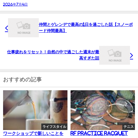
2026年7月4日
仲間とゲレンデで最高の1日を過ごした話【スノーボ
ード仲間最高】
仕事疲れをリセット！自然の中で過ごした週末が最
高すぎた話
おすすめの記事
ライフスタイル
テニス
ワークショップで新しいことを
RF PRACTICE RACQUET