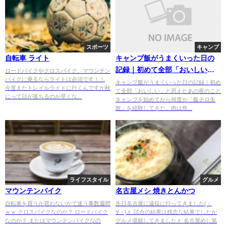
スポーツ
キャンプ
自転車 ライト
キャンプ飯がうまくいった日の
記録｜初めて全部「おいしい」
ロードバイクやクロスバイク、マウンテン
バイクに乗るならライトは必須です！！
と思えたあの夜のこと
キャンプ飯がうまくいった日の記録｜初め
今度またトレイルライドに行くんですが秋
て全部「おいしい」と思えたあの夜のこと
にって日が落ちるのが早くな...
キャンプを始めてから何度か「飯テロ失
敗」を経験してきた。肉は焦...
ライフスタイル
グルメ
マウンテンバイク
名古屋メシ 焼きとんかつ
自転車を買うか買わないかで迷う事数週間
先日名古屋に遠征に行ってきました(・
ｗｗ クロスバイクなのか？ ロードバイク
∀・)♬ 試合の結果は残念な結果でしたが
なのか？ またはマウンテンバイクなの
グルメ堪能してきました♬ 名古屋めし第