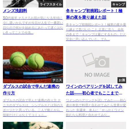
ライフスタイル
キャンプ
メンズ洗顔料
冬キャンプ初挑戦レポート！極
寒の夜を乗り越えた話
30代後半 そろそろお肌が気になる年頃に
少し遅いかもですが今日が人生で一番若い
冬キャンプ初挑戦レポート！極寒の夜を乗
日なので何かを始めるにあたって遅くはな
り越えて気づいたこと 正直に言う。去年
い!! ってことで今洗...
の冬まで「キャンプは夏にするもの」だと
完全に思い込んでいた。でも...
テニス
お酒
ダブルスの試合で学んだ連携の
ワインのペアリングを試してみ
作り方
た話——初心者でもここまで楽
しめるとは思わなかった
ダブルスの試合で学んだ連携の作り方 テ
ワインのペアリングを試してみた——初心
ニスのダブルスは、シングルスとは別のス
者が本気で料理と合わせてみたら世界が変
ポーツだと思っている。二人で動くから、
わった 先週末、友人に「せっかくワイン
技術だけじゃなくてコミュニ...
飲むなら料理と合わせてみな...