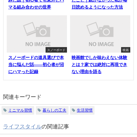
みた話｜初心者でも意外とハ
たこと｜続かなかった私が毎
マる組み合わせの世界
日読めるようになった方法
スノーボード
映画
スノーボードの道具選びで本
映画館でしか味わえない体験
当に悩んだ話——初心者が沼
とは？家では絶対に再現でき
にハマった記録
ない理由を語る
関連キーワード
ミニマル習慣
暮らしの工夫
生活習慣
ライフスタイル
の関連記事