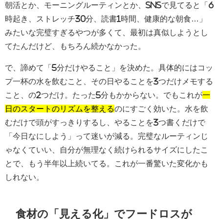
朝活とか、モーニングルーティンとか、SNSで見てると「6
時起き、ストレッチ30分、読書1時間、健康的な朝食…」
みたいな完璧すぎるやつが多くて、最初は真似しようとし
てたんだけど、もちろん続かなかった。
で、諦めて「5分だけやること」を決めた。具体的にはコッ
プ一杯の水を飲むこと、その日やることを3つだけメモする
こと、の2つだけ。たった5分もかからない。でもこれが
一
日のスタートのリズムを整える
のにすごく効いた。水を飲
むだけで頭がすっきりするし、やることを3つ書くだけで
「今日なにしよう」って迷いが減る。完璧なルーティンじ
ゃなくていい、自分が無理なく続けられるサイズにしたこ
とで、もう半年以上続いてる。これが一番驚いた変化かも
しれない。
食材の「見える化」でフードロスが