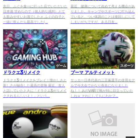
先日、ふぐを食べに行った店でいただいた
最近、健康について改めて考える機会があ
日本酒 甘めなので（個人的な感想）とて
りました。キャンプやスポーツに打ち込ん
も飲みやすいお酒でした♬ ふぐの白子と
でいると、つい体調のことは後回しにして
一緒に飲んだら最高でした(...
しまいがちですが、ある日友...
ゲーム
スポーツ
ドラクエ3リメイク
プーマ アルティメット
ドラクエ3リメイクをプレイ！懐かしさと
サッカー日本代表の三苫薫選手の使用モデ
新しさが融合した最高の冒険 最近、友人
ルで今大会でかなり有名になりました
と話していたときに「ドラクエ3がリメイ
ね！！ あのVARで靴が特に目立っていた
クされるらしいよ！」という...
しねｗ それにしてもにわかフ...