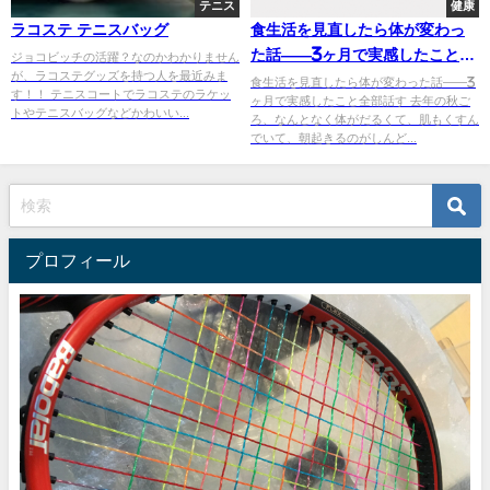
テニス
健康
ラコステ テニスバッグ
食生活を見直したら体が変わっ
た話——3ヶ月で実感したこと全
ジョコビッチの活躍？なのかわかりません
が、ラコステグッズを持つ人を最近みま
部話す
食生活を見直したら体が変わった話——3
す！！ テニスコートでラコステのラケッ
ヶ月で実感したこと全部話す 去年の秋ご
トやテニスバッグなどかわいい...
ろ、なんとなく体がだるくて、肌もくすん
でいて、朝起きるのがしんど...
プロフィール