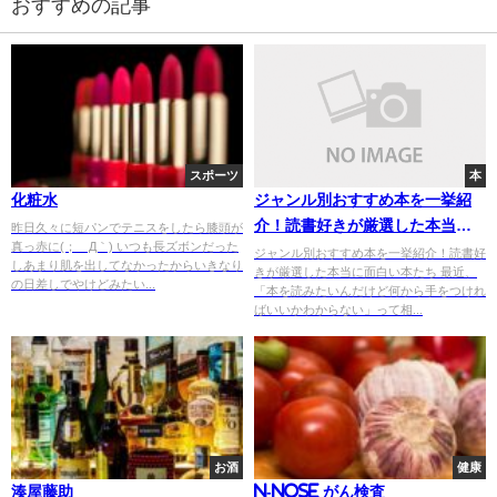
おすすめの記事
スポーツ
本
化粧水
ジャンル別おすすめ本を一挙紹
介！読書好きが厳選した本当に
昨日久々に短パンでテニスをしたら膝頭が
真っ赤に(；´Д｀) いつも長ズボンだった
面白い本たち
ジャンル別おすすめ本を一挙紹介！読書好
しあまり肌を出してなかったからいきなり
きが厳選した本当に面白い本たち 最近、
の日差しでやけどみたい...
「本を読みたいんだけど何から手をつけれ
ばいいかわからない」って相...
お酒
健康
湊屋藤助
N-NOSE がん検査