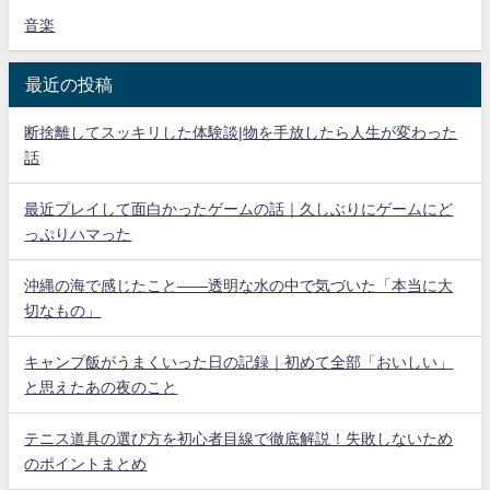
音楽
最近の投稿
断捨離してスッキリした体験談|物を手放したら人生が変わった
話
最近プレイして面白かったゲームの話｜久しぶりにゲームにど
っぷりハマった
沖縄の海で感じたこと——透明な水の中で気づいた「本当に大
切なもの」
キャンプ飯がうまくいった日の記録｜初めて全部「おいしい」
と思えたあの夜のこと
テニス道具の選び方を初心者目線で徹底解説！失敗しないため
のポイントまとめ