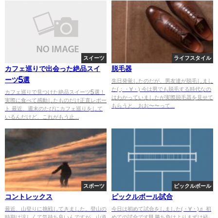
スイーツ
ライフスタイル
カフェ巡りで出会った絶品スイ
脱毛器
ーツ5選
先日発覚したのだが、男友達が脱毛しまし
た(；・∀・) 今は男でも脱毛する時代なの
カフェ巡りで見つけた絶品スイーツ5選！
はわかっていましたが実際脱毛器を見せて
実際に食べて感動したものだけ正直レポー
もらうと、おお〜〜って...
ト 最近、週末のたびにカフェ巡りをして
いるんだけど、これがもう止...
スポーツ
ピックルボール
コントレックス
ピックルボール試合
最近、山登りに挑戦してきました。登山の
今日は初めて試合をしました(・∀・)♬ 初
時期は涼しくて気持ち良いんですが、山道
めての試合です!!! 勝ち負けよりまずは経