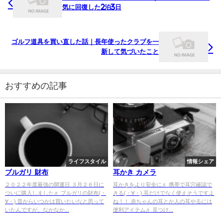
気に回復した2泊3日
ゴルフ道具を買い直した話｜長年使ったクラブを一
新して気づいたこと
おすすめの記事
ライフスタイル
情報シェア
ブルガリ 財布
耳かき カメラ
２０２２年度最強の開運日 ３月２６日に
耳かきをより安全に♬ 携帯で耳穴確認で
ついに購入しました♬ ブルガリの財布(・
きる(・∀・) 耳だけでなく使えそうですよ
∀・) 昔からいつかは買いたいなと思って
ね！！ 赤ちゃんの耳とか人の耳やるには
いたんですが、なかなか...
便利アイテム♬ 見つけ...