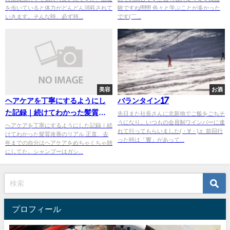
を歩いていると体力がどんどん消耗されて
験ですね!!!!!!! 色々と学ぶことが多かった
いきます。そんな時、必ず持...
です(￣...
美容
お酒
ヘアケアを丁寧にするようにし
バランタイン17
た記録｜続けてわかった髪質改
先日また社長さんに北新地でご飯をごちそ
うになり。いつもの会員制ワインバーに連
善のリアル
ヘアケアを丁寧にするようにした記録｜続
れて行ってもらいました(・∀・)♬ 前回行
けてわかった髪質改善のリアル 正直、去
った時は「響」があって...
年までの自分はヘアケアをめちゃくちゃ雑
にしてた。シャンプーはガシ...
プロフィール