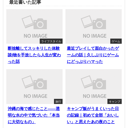
最近書いた記事
ライフスタイル
ゲーム
断捨離してスッキリした体験
最近プレイして面白かったゲ
談|物を手放したら人生が変わ
ームの話｜久しぶりにゲーム
った話
にどっぷりハマった
旅行
キャンプ
沖縄の海で感じたこと——透
キャンプ飯がうまくいった日
明な水の中で気づいた「本当
の記録｜初めて全部「おいし
に大切なもの」
い」と思えたあの夜のこと