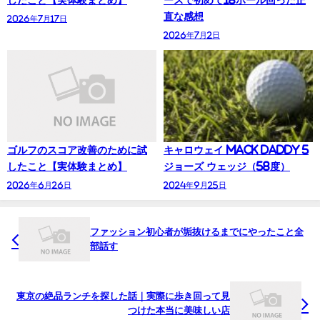
したこと【実体験まとめ】
ースで初めて18ホール回った正
直な感想
2026年7月17日
2026年7月2日
ゴルフのスコア改善のために試
キャロウェイ Mack Daddy 5
したこと【実体験まとめ】
ジョーズ ウェッジ（58度）
2026年6月26日
2024年9月25日
ファッション初心者が垢抜けるまでにやったこと全
部話す
東京の絶品ランチを探した話｜実際に歩き回って見
つけた本当に美味しい店