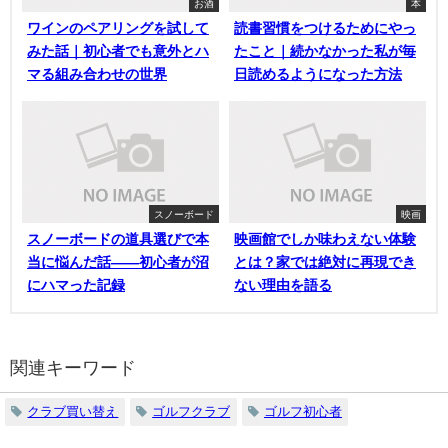
お酒
本
ワインのペアリングを試して
読書習慣をつけるためにやっ
みた話｜初心者でも意外とハ
たこと｜続かなかった私が毎
マる組み合わせの世界
日読めるようになった方法
スノーボード
映画
スノーボードの道具選びで本
映画館でしか味わえない体験
当に悩んだ話——初心者が沼
とは？家では絶対に再現でき
にハマった記録
ない理由を語る
関連キーワード
クラブ買い替え
ゴルフクラブ
ゴルフ初心者