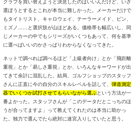
クラブを買い替えようと決意したのはいいんだけど、いざ
選ぼうとするとこれが本当に難しかった。メーカーだけで
もタイトリスト、キャロウェイ、テーラーメイド、ピン、
ミズノ……と選択肢が山ほどある。価格帯も幅広いし、同
じメーカーの中でもシリーズがいくつもあって、何を基準
に選べばいいのかさっぱりわからなくなってきた。
ネットで調べれば調べるほど「上級者向け」とか「飛距離
重視」とか「易しさ重視」とか、いろんなキーワードが出
てきて余計に混乱した。結局、ゴルフショップのスタッフ
さんに正直に今の自分のスキルレベルを話して、
弾道測定
器でいくつか試打させてもらいながら選ぶ
という方法が一
番よかった。スタッフさんが「このデータだとこっちのほ
うが合ってますよ」って教えてくれたのは本当に助かっ
た。独力で選んでたら絶対に迷宮入りしていたと思う。