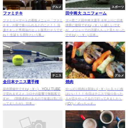
グルメ
スポーツ
ファミチキ
田中将大 ユニフォーム
ファミリーマートの看板メニュー「ファミ
マー君こと田中将大選手 ８年ぶりに日本
チキ」が家で食べられるとのこと！！ 冷
球界に復帰ですね(・∀・)♫ 嬉しいです
凍チキンと専用油のセット販売だそうです
が、メジャーでの活躍ももっと見たかった
ね！ 生誕１５周年という事...
ですね(；・∀・) 日本...
テニス
グルメ
全日本テニス選手権
焼肉
現在開催中ですね(・∀・) You Tube
やっぱり焼肉は美味い(・∀・)♫ 久々に肉
で見れますよ♬ コロナの影響で無観客で
はいい！！！ 今日はテニスで知り合った
すが、（関係者枠があるので友達は見に行
人が店をやってるので行ってきました＼
ってましたが） 日本...
(^o^)／ めっちゃオ...