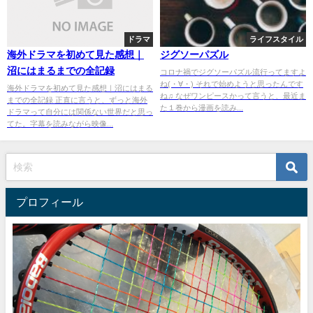
ドラマ
ライフスタイル
海外ドラマを初めて見た感想｜
ジグソーパズル
沼にはまるまでの全記録
コロナ禍でジグソーパズル流行ってますよ
ね(・∀・) それで始めようと思ったんです
海外ドラマを初めて見た感想｜沼にはまる
ね♫ なぜワンピースかって言うと、最近ま
までの全記録 正直に言うと、ずっと海外
た１巻から漫画を読み...
ドラマって自分には関係ない世界だと思っ
てた。字幕を読みながら映像...
プロフィール