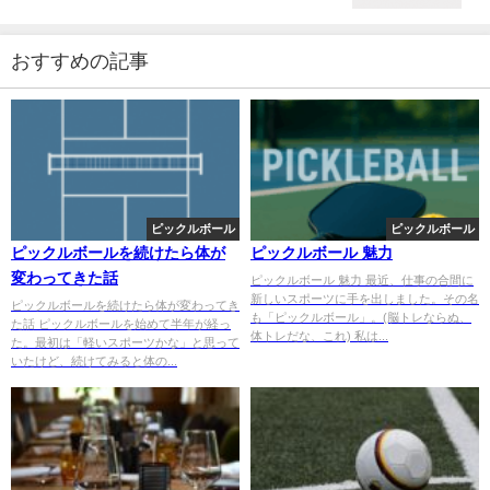
おすすめの記事
ピックルボール
ピックルボール
ピックルボールを続けたら体が
ピックルボール 魅力
変わってきた話
ピックルボール 魅力 最近、仕事の合間に
新しいスポーツに手を出しました。その名
ピックルボールを続けたら体が変わってき
も「ピックルボール」。(脳トレならぬ、
た話 ピックルボールを始めて半年が経っ
体トレだな、これ) 私は...
た。最初は「軽いスポーツかな」と思って
いたけど、続けてみると体の...