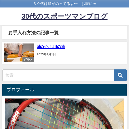
３０代は脂がのってるよ〜 お腹にｗ
30代のスポーツマンブログ
お手入れ方法の記事一覧
油ならし用の油
2025年2月1日
グルメ
プロフィール