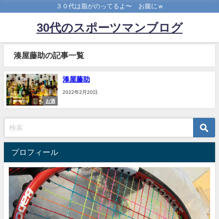
３０代は脂がのってるよ〜 お腹にｗ
30代のスポーツマンブログ
湊屋藤助の記事一覧
湊屋藤助
2022年2月20日
お酒
プロフィール