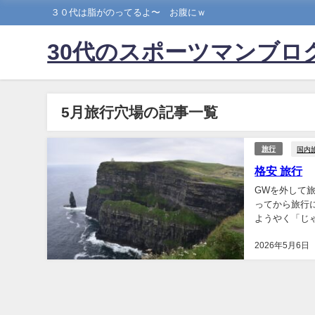
３０代は脂がのってるよ〜 お腹にｗ
30代のスポーツマンブロ
5月旅行穴場の記事一覧
国内
旅行
格安 旅行
GWを外して
ってから旅行
ようやく「じ
ることで有名な
2026年5月6日