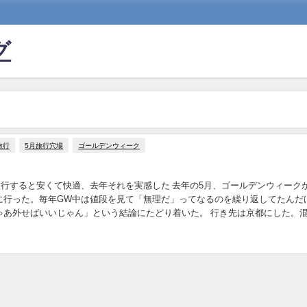
グ
旅行
5月旅行穴場
ゴールデンウィーク
旅行すると安くて快適、去年それを実感した 去年の5月、ゴールデンウィーク
に行った。毎年GW中は値段を見て「無理だ」ってなるのを繰り返してたんだ
ゃあ外せばいいじゃん」という結論にたどり着いた。 行き先は京都にした。
あの京都。でも5月中旬の平日に行ったら、...