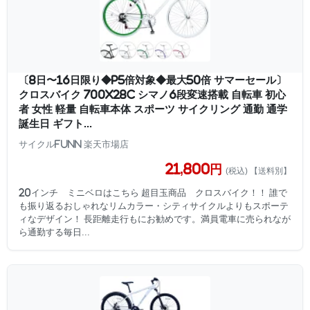
〔8日〜16日限り◆P5倍対象◆最大50倍 サマーセール〕
クロスバイク 700x28C シマノ6段変速搭載 自転車 初心
者 女性 軽量 自転車本体 スポーツ サイクリング 通勤 通学
誕生日 ギフト...
サイクルFUNN 楽天市場店
21,800円
(税込) 【送料別】
20インチ ミニベロはこちら 超目玉商品 クロスバイク！！ 誰で
も振り返るおしゃれなリムカラー・シティサイクルよりもスポーテ
ィなデザイン！ 長距離走行もにお勧めです。満員電車に売られなが
ら通勤する毎日...