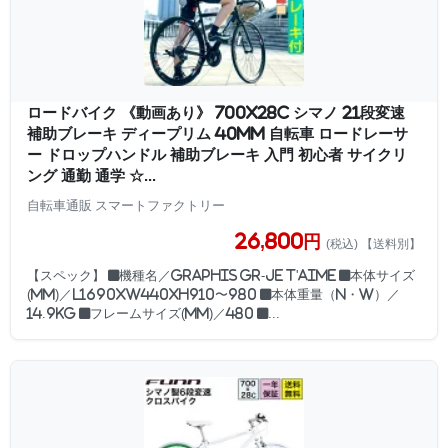
ロードバイク 《動画あり》 700x28C シマノ 21段変速
補助ブレーキ ディープリム 40mm 自転車 ロードレーサ
ー ドロップハンドル 補助ブレーキ 入門 初心者 サイクリ
ング 通勤 通学 ☆...
自転車通販 スマートファクトリー
26,800円
(税込) 【送料別】
【スペック】 ■機種名／GRAPHIS GR-Je t'aime ■本体サイズ
(mm)／L1690xW440xH910〜980 ■本体重量（N・W）／
14.9kg ■フレームサイズ(mm)／480 ■...