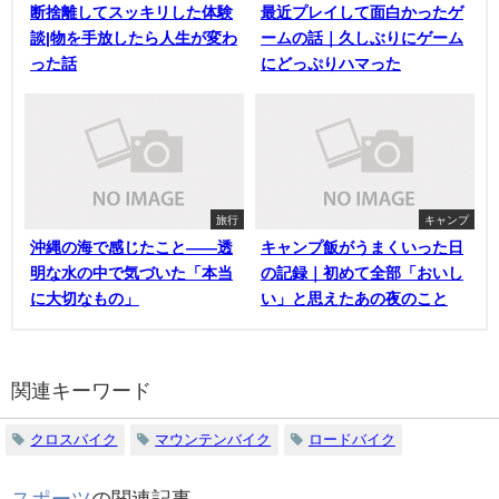
断捨離してスッキリした体験
最近プレイして面白かったゲ
談|物を手放したら人生が変わ
ームの話｜久しぶりにゲーム
った話
にどっぷりハマった
旅行
キャンプ
沖縄の海で感じたこと——透
キャンプ飯がうまくいった日
明な水の中で気づいた「本当
の記録｜初めて全部「おいし
に大切なもの」
い」と思えたあの夜のこと
関連キーワード
クロスバイク
マウンテンバイク
ロードバイク
スポーツ
の関連記事