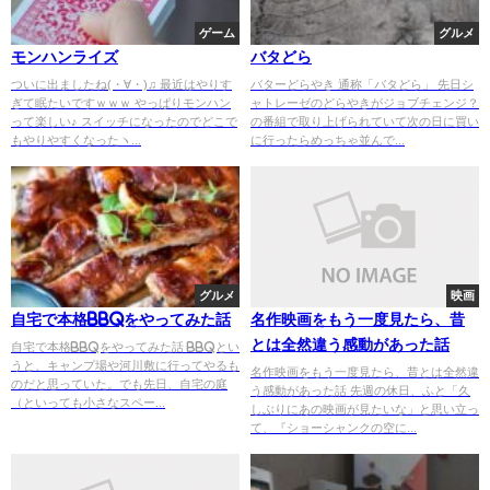
ゲーム
グルメ
モンハンライズ
バタどら
ついに出ましたね(・∀・)♫ 最近はやりす
バターどらやき 通称「バタどら」 先日シ
ぎて眠たいですｗｗｗ やっぱりモンハン
ャトレーゼのどらやきがジョブチェンジ？
って楽しい♪ スイッチになったのでどこで
の番組で取り上げられていて次の日に買い
もやりやすくなったヽ...
に行ったらめっちゃ並んで...
グルメ
映画
自宅で本格BBQをやってみた話
名作映画をもう一度見たら、昔
とは全然違う感動があった話
自宅で本格BBQをやってみた話 BBQとい
うと、キャンプ場や河川敷に行ってやるも
名作映画をもう一度見たら、昔とは全然違
のだと思っていた。でも先日、自宅の庭
う感動があった話 先週の休日、ふと「久
（といっても小さなスペー...
しぶりにあの映画が見たいな」と思い立っ
て、『ショーシャンクの空に...