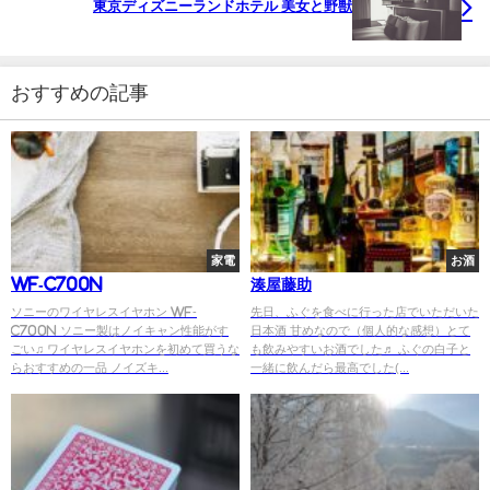
東京ディズニーランドホテル 美女と野獣
おすすめの記事
家電
お酒
WF-C700N
湊屋藤助
ソニーのワイヤレスイヤホン WF-
先日、ふぐを食べに行った店でいただいた
C700N ソニー製はノイキャン性能がす
日本酒 甘めなので（個人的な感想）とて
ごい♫ ワイヤレスイヤホンを初めて買うな
も飲みやすいお酒でした♬ ふぐの白子と
らおすすめの一品 ノイズキ...
一緒に飲んだら最高でした(...