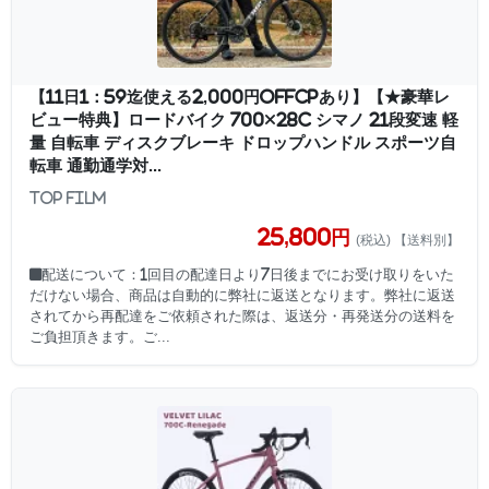
【11日1：59迄使える2,000円OFFcpあり】【★豪華レ
ビュー特典】ロードバイク 700×28c シマノ 21段変速 軽
量 自転車 ディスクブレーキ ドロップハンドル スポーツ自
転車 通勤通学対...
TOP FILM
25,800円
(税込) 【送料別】
■配送について：1回目の配達日より7日後までにお受け取りをいた
だけない場合、商品は自動的に弊社に返送となります。弊社に返送
されてから再配達をご依頼された際は、返送分・再発送分の送料を
ご負担頂きます。ご...