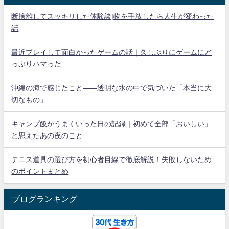
断捨離してスッキリした体験談|物を手放したら人生が変わった
話
最近プレイして面白かったゲームの話｜久しぶりにゲームにど
っぷりハマった
沖縄の海で感じたこと——透明な水の中で気づいた「本当に大
切なもの」
キャンプ飯がうまくいった日の記録｜初めて全部「おいしい」
と思えたあの夜のこと
テニス道具の選び方を初心者目線で徹底解説！失敗しないため
のポイントまとめ
ブログランキング