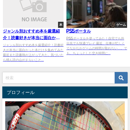
本
ゲーム
ジャンル別おすすめ本を厳選紹
PS5ポータル
介！読書好きが本当に面白かっ
PS5ポータルを使ってみた！自宅でも外
出先でも快適プレイ 最近、仕事が忙しく
た本だけを集めてみた
ジャンル別おすすめ本を厳選紹介！読書好
てなかなかゲームの時間が取れない…。で
きが本当に面白かった本だけを集めてみた
も、ちょっとした空き時間に...
最近また読書熱が上がってきた。気づいた
ら積ん読の山がえらいこと...
プロフィール