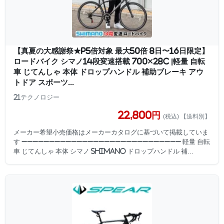
【真夏の大感謝祭★P5倍対象 最大50倍 8日〜16日限定】
ロードバイク シマノ14段変速搭載 700×28c |軽量 自転
車 じてんしゃ 本体 ドロップハンドル 補助ブレーキ アウ
トドア スポーツ...
21テクノロジー
22,800円
(税込) 【送料別】
メーカー希望小売価格はメーカーカタログに基づいて掲載していま
す −−−−−−−−−−−−−−−−−−−−−−−−−−−−− 軽量 自転
車 じてんしゃ 本体 シマノ shimano ドロップハンドル 補...