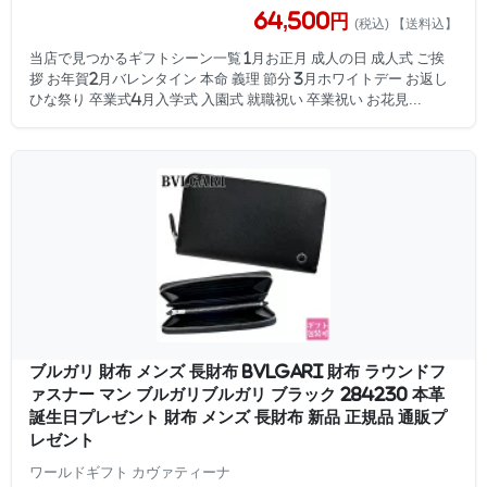
64,500円
(税込) 【送料込】
当店で見つかるギフトシーン一覧 1月お正月 成人の日 成人式 ご挨
拶 お年賀2月バレンタイン 本命 義理 節分 3月ホワイトデー お返し
ひな祭り 卒業式4月入学式 入園式 就職祝い 卒業祝い お花見...
ブルガリ 財布 メンズ 長財布 BVLGARI 財布 ラウンドフ
ァスナー マン ブルガリブルガリ ブラック 284230 本革
誕生日プレゼント 財布 メンズ 長財布 新品 正規品 通販プ
レゼント
ワールドギフト カヴァティーナ