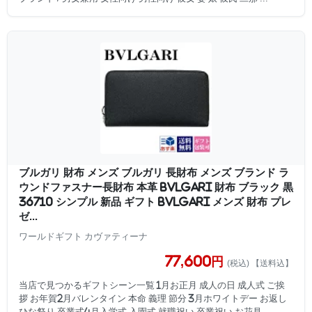
ブルガリ 財布 メンズ ブルガリ 長財布 メンズ ブランド ラ
ウンドファスナー長財布 本革 BVLGARI 財布 ブラック 黒
36710 シンプル 新品 ギフト bvlgari メンズ 財布 プレ
ゼ...
ワールドギフト カヴァティーナ
77,600円
(税込) 【送料込】
当店で見つかるギフトシーン一覧 1月お正月 成人の日 成人式 ご挨
拶 お年賀2月バレンタイン 本命 義理 節分 3月ホワイトデー お返し
ひな祭り 卒業式4月入学式 入園式 就職祝い 卒業祝い お花見...