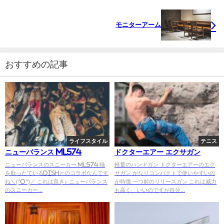
モニターアーム
おすすめの記事
ライフスタイル
テニス
ニューバランス ML574
ドクターエアー エクサガン
ニューバランスのスニーカー ML574 猫
軽量のハンドガン ドクターエアーのエク
を歌ったているDISHとのコラボなんです
サガン かなりコンパクトで使いやすいの
ね＼(^o^)／ これは良き♪ ニューバランス
が特徴 一つ前のリリースガン これは威力
のスニーカー...
も高く、いいのですが自分...