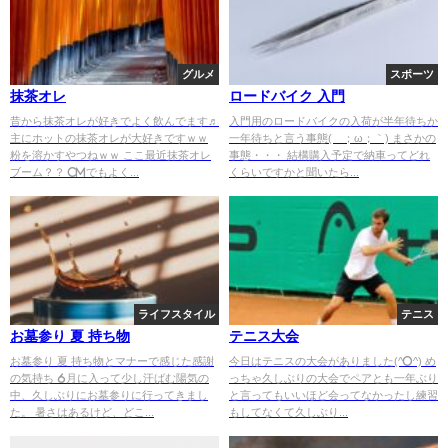
グルメ
スポーツ
抹茶オレ
ロードバイク 入門
昔から抹茶オレが好きでよく飲んでます♬
入門用のロードバイクの入荷が半年待ちか
主にホットの抹茶オレが大好きですｗｗ
一年待ちと言う事態(´；ω；｀) まさかの
粉を溶かすやつねｗｗ ここ最近抹茶オレ
事態・・・ 結構購入予定で納車ってどれ
ブーム？？ CMでもよく...
くらいですかと聞いたら...
ライフスタイル
テニス
お墓参り 夏 持ち物
テニス大会
お墓参り 夏 持ち物とマナーで感じた感謝
今日はテニスの大会がありました(^o^) め
の気持ち 6月に入って少し汗ばむ陽気の
っちゃ久しぶりの大会でペアとも一年ぶり
中、久しぶりにお墓参りに行ってきまし
と言ってもいいほど会ってなかったし練習
た。 暑さはあるけど、どこ...
もしてなくて久しぶり...