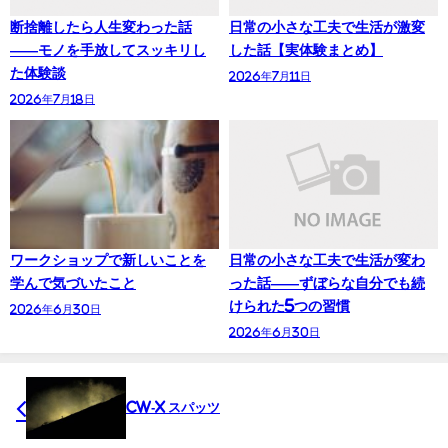
断捨離したら人生変わった話
日常の小さな工夫で生活が激変
——モノを手放してスッキリし
した話【実体験まとめ】
た体験談
2026年7月11日
2026年7月18日
ワークショップで新しいことを
日常の小さな工夫で生活が変わ
学んで気づいたこと
った話——ずぼらな自分でも続
けられた5つの習慣
2026年6月30日
2026年6月30日
CW-X スパッツ