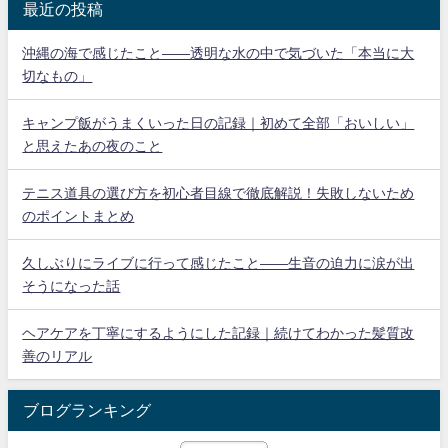
最近の投稿
沖縄の海で感じたこと——透明な水の中で気づいた「本当に大
切なもの」
キャンプ飯がうまくいった日の記録｜初めて全部「おいしい」
と思えたあの夜のこと
テニス道具の選び方を初心者目線で徹底解説！失敗しないため
のポイントまとめ
久しぶりにライブに行って感じたこと——生音の迫力に涙が出
そうになった話
ヘアケアを丁寧にするようにした記録｜続けてわかった髪質改
善のリアル
ブログランキング