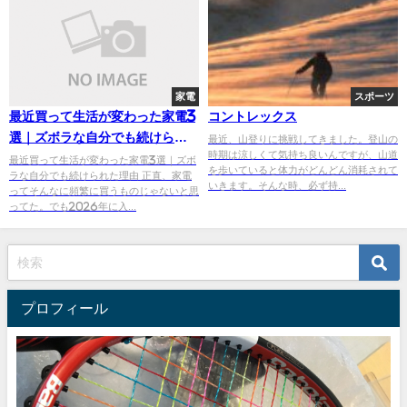
家電
スポーツ
最近買って生活が変わった家電3
コントレックス
選｜ズボラな自分でも続けられ
最近、山登りに挑戦してきました。登山の
時期は涼しくて気持ち良いんですが、山道
た理由
最近買って生活が変わった家電3選｜ズボ
を歩いていると体力がどんどん消耗されて
ラな自分でも続けられた理由 正直、家電
いきます。そんな時、必ず持...
ってそんなに頻繁に買うものじゃないと思
ってた。でも2026年に入...
プロフィール