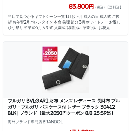
83,800円
(税込) 【送料込】
当店で見つかるギフトシーン一覧 1月お正月 成人の日 成人式 ご挨
拶 お年賀2月バレンタイン 本命 義理 節分 3月ホワイトデー お返し
ひな祭り 卒業式4月入学式 入園式 就職祝い 卒業祝い お花見...
ブルガリ BVLGARI 財布 メンズ レディース 長財布 ブル
ガリ・ブルガリ パスケース付 レザー ブラック 30412
BLK | ブランド【最大2050円クーポン 8/8 23:59迄】
海外ブランド専門店 Brandol