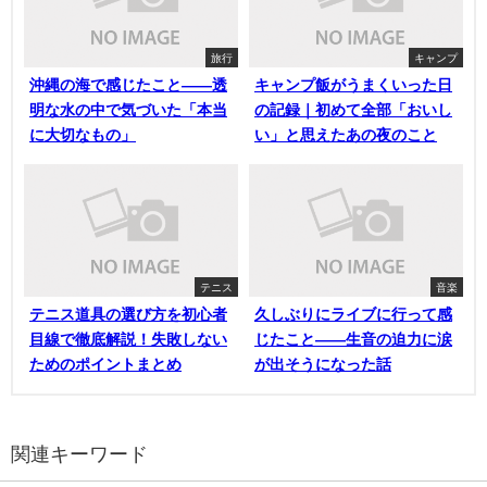
旅行
キャンプ
沖縄の海で感じたこと——透
キャンプ飯がうまくいった日
明な水の中で気づいた「本当
の記録｜初めて全部「おいし
に大切なもの」
い」と思えたあの夜のこと
テニス
音楽
テニス道具の選び方を初心者
久しぶりにライブに行って感
目線で徹底解説！失敗しない
じたこと——生音の迫力に涙
ためのポイントまとめ
が出そうになった話
関連キーワード