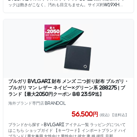
ックは飽きがこなく、汚れも目立ちません。サイズ約W19xH...
ブルガリ BVLGARI 財布 メンズ 二つ折り財布 ブルガリ・
ブルガリ マン レザー ネイビー×グリーン系 288275 | ブ
ランド【最大2050円クーポン 8/8 23:59迄】
海外ブランド専門店 Brandol
56,500円
(税込) 【送料込】
ブランドから探す＞BVLGARI アイテム一覧 ラッピングについて
はこちら ショップガイド 【キーワード】インポートブランド ハイ
ブランド / 男女兼用 女性向け 男性向け 彼女 妻 娘 彼氏 旦那 ...