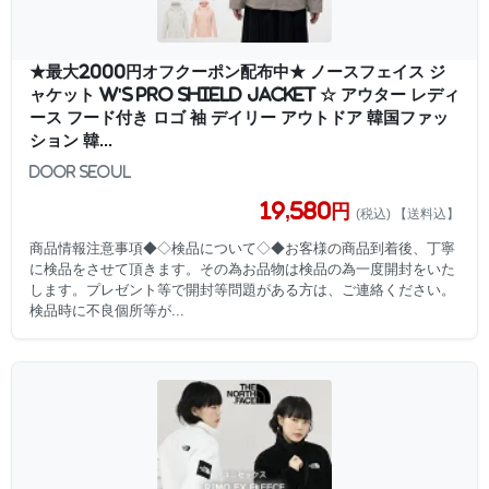
★最大2000円オフクーポン配布中★ ノースフェイス ジ
ャケット W'S PRO SHIELD JACKET ☆ アウター レディ
ース フード付き ロゴ 袖 デイリー アウトドア 韓国ファッ
ション 韓...
DOOR SEOUL
19,580円
(税込) 【送料込】
商品情報注意事項◆◇検品について◇◆お客様の商品到着後、丁寧
に検品をさせて頂きます。その為お品物は検品の為一度開封をいた
します。プレゼント等で開封等問題がある方は、ご連絡ください。
検品時に不良個所等が...