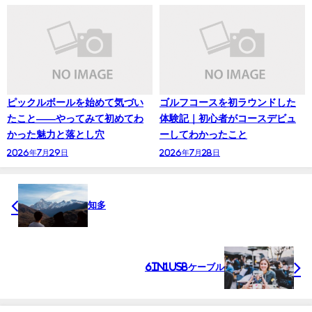
ピックルボールを始めて気づい
ゴルフコースを初ラウンドした
たこと——やってみて初めてわ
体験記｜初心者がコースデビュ
かった魅力と落とし穴
ーしてわかったこと
2026年7月29日
2026年7月28日
知多
6in1USBケーブル