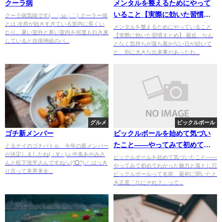
クーラ病
メンタルを整えるためにやって
いること【実際に効いた習慣ま
クーラ病気味です(´；ω；｀) クーラー病
とは 冷房が効きすぎている室内に長くい
とめ】
メンタルを整えるためにやっていること
たり、暑い室外と寒い室内を何度も行き来
【実際に効いた習慣まとめ】 最近、なん
していると自律神経のバ...
となく気持ちが落ち着かない日が続いて
た。別に大きな出来事があったわ...
グルメ
ピックルボール
ゴチ新メンバー
ピックルボールを始めて気づい
たこと——やってみて初めてわ
ぐるナイのゴチバトル 今年の新メンバー
が決定しましたね(・∀・)♫ 中条あやみさ
かった魅力と落とし穴
ピックルボールを始めて気づいたこと——
んと松下洸平さんですね＼(^o^)／ はっき
やってみて初めてわかった魅力と落とし穴
り言って美男美女...
ピックルボールって名前、最初に聞いたと
き正直「なにそれ？」って...