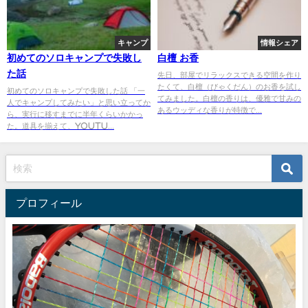
キャンプ
情報シェア
初めてのソロキャンプで失敗し
白檀 お香
た話
先日、部屋でリラックスできる空間を作り
たくて、白檀（びゃくだん）のお香を試し
初めてのソロキャンプで失敗した話 「一
てみました。白檀の香りは、優雅で甘みの
人でキャンプしてみたい」と思い立ってか
あるウッディな香りが特徴で...
ら、実行に移すまでに半年くらいかかっ
た。道具を揃えて、YouTu...
プロフィール