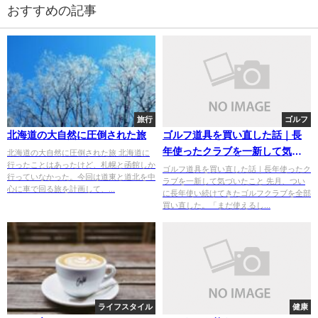
おすすめの記事
旅行
ゴルフ
北海道の大自然に圧倒された旅
ゴルフ道具を買い直した話｜長
年使ったクラブを一新して気づ
北海道の大自然に圧倒された旅 北海道に
行ったことはあったけど、札幌と函館しか
いたこと
ゴルフ道具を買い直した話｜長年使ったク
行っていなかった。今回は道東と道北を中
ラブを一新して気づいたこと 先月、つい
心に車で回る旅を計画して、...
に長年使い続けてきたゴルフクラブを全部
買い直した。「まだ使えるし...
ライフスタイル
健康