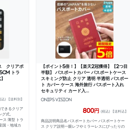
ス クリアポ
【ポイント5倍！】【楽天2冠獲得】【2つ目
5cm トラ
半額】 パスポートカバー パスポートケース
式】
スキミング防止 クリア 透明 半透明 パスポー
ト カバー ケース 海外旅行 パスポート入れ
セキュリティ カード入...
税込) 【送料別】
Onips Vision
納できるクリア
800円
(税込) 【送料込】
ング式。
ース 薄型 トラ
商品説明商品名パスポートカバー パスポートケー
原産国・地域カ
ス クリア説明一眼レフやミラーレスにぴったりの