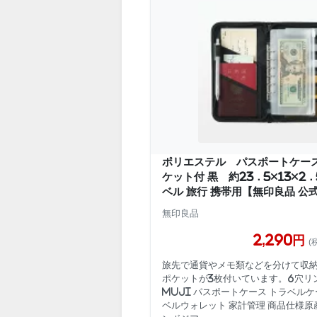
ポリエステル パスポートケー
ケット付 黒 約23．5×13×2．
ベル 旅行 携帯用【無印良品 公
無印良品
2,290円
(
旅先で通貨やメモ類などを分けて収
ポケットが3枚付いています。6穴リ
MUJI パスポートケース トラベルケ
ベルウォレット 家計管理 商品仕様