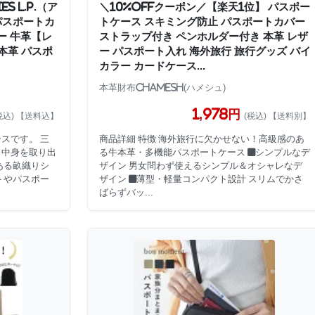
S L.P.（ア
＼10%OFFクーポン／【楽天1位】 パスポー
パスポートカ
トケース スキミング防止 パスポートカバー
ー 牛革【レ
ストラップ付き ペンホルダー付き 本革 レザ
 本革 パスポ
ー パスポート入れ 海外旅行 旅行グッズ バイ
カラー カードケース...
本革財布CHAMESH(ハメシュ)
1,978円
税込) 【送料込】
(税込) 【送料別】
スです。 三
商品詳細 特徴 海外旅行に欠かせない！高級感のあ
、中身を取り出
る牛本革・多機能パスポートケース ■シンプルなデ
ある畝織りシ
ザイン 男女問わず使えるシンプル＆オシャレなデ
トやパスポー
ザイン ■薄型・軽量コンパクト設計 スリムでかさ
ばらずバッ...