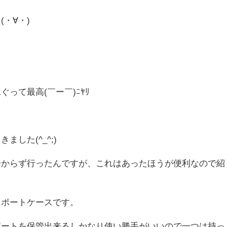
・∀・)
♬
って最高(￣ー￣)ﾆﾔﾘ
した(^_^;)
分からず行ったんですが、これはあったほうが便利なので紹
スポートケースです。
ポートを保管出来るしかなり使い勝手がいいので一つは持っ