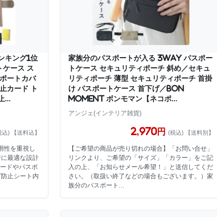
ンキング1位
家族分のパスポートが入る 3way パスポー
ケース ス
トケース セキュリティポーチ 斜め／セキュ
スポートカバ
リティポーチ 薄型 セキュリティポーチ 首掛
止カード ト
け パスポートケース 首下げ／bon
..
moment ボンモマン【ネコポ...
アンジェ(インテリア雑貨)
2,970円
税込) 【送料込】
(税込) 【送料別】
実用性を重視し
【ご希望の商品が売り切れの場合】「お問い合せ」
行に最適な設計
リンクより、ご希望の「サイズ」「カラー」をご記
カードやパスポ
入の上、「お知らせメール希望！」と送信してくだ
グ防止シート内
さい。（取扱い終了などの場合もございます。）家
族分のパスポート...