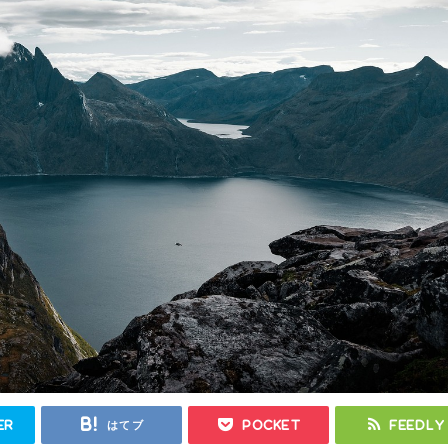
er
はてブ
Pocket
Feedly