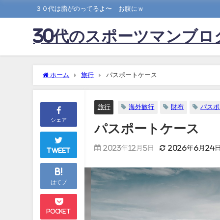
３０代は脂がのってるよ〜 お腹にｗ
30代のスポーツマンブロ
ホーム
旅行
パスポートケース
旅行
海外旅行
財布
パスポ
シェア
パスポートケース
2023年12月5日
2026年6月24
Tweet
B!
はてブ
Pocket