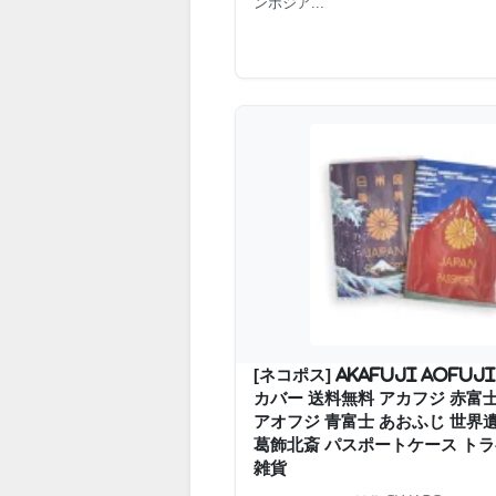
ンボジア...
[ネコポス] akafuji aofu
カバー 送料無料 アカフジ 赤富
アオフジ 青富士 あおふじ 世界
葛飾北斎 パスポートケース トラ
雑貨