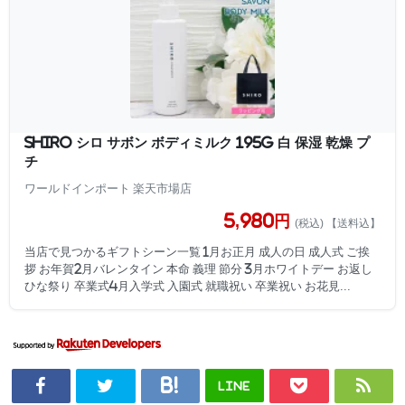
shiro シロ サボン ボディミルク 195g 白 保湿 乾燥 プ
チ
ワールドインポート 楽天市場店
5,980円
(税込) 【送料込】
当店で見つかるギフトシーン一覧 1月お正月 成人の日 成人式 ご挨
拶 お年賀2月バレンタイン 本命 義理 節分 3月ホワイトデー お返し
ひな祭り 卒業式4月入学式 入園式 就職祝い 卒業祝い お花見...
LINE