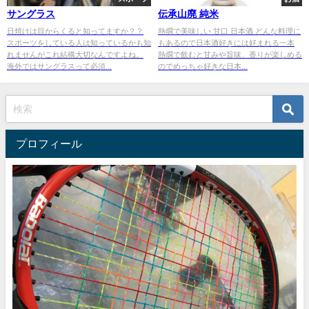
サングラス
伝承山廃 純米
日焼けは目からくると知ってますか？？
熱燗で美味しい 甘口 日本酒 どんな料理に
スポーツをしている人は知っているかも知
もあるので日本酒好きには好まれる一本
れませんがこれ結構大切なんですよね。
熱燗で飲むと甘みや旨味、香りが楽しめる
海外ではサングラスって必須...
のでめっちゃ好きな日本...
プロフィール