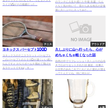
るラケットだったんです。 でピュアスト
のランチに人生を感じた午後 先週、なん
ライクVSがその後継だった...
となく気が向いて、昔からある地元の定食
屋に久しぶりに入ってみた。...
テニス
アウトドア
ヨネックス パーセプト100D
久しぶりに山へ行ったら、心が
めちゃくちゃ軽くなった話
ヨネックスのテニスラケット パーセプト
このパーセプトの１００Dが凄くいい感じ
自然の中でリフレッシュ！久しぶりの山歩
なんです♬ かなりボールを掴めて飛ばせ
きで心がリセットされた話 最近、仕事と
るラケットですね(・∀・...
か日常のあれこれでじわじわと疲れが溜ま
ってたんだよね。特に何かが...
スポーツ
お酒