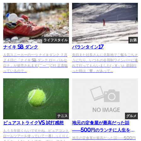
ライフスタイル
お酒
ナイキ SB ダンク
バランタイン17
人気スニーカーの一つ ナイキダンク ７月
先日また社長さんに北新地でご飯をごちそ
２４日に「ナイキ SB ダンク ロー バルセ
うになり。いつもの会員制ワインバーに連
ロナ」が発売されます(￣ー￣)ﾆﾔﾘ 正直狙
れて行ってもらいました(・∀・)♬ 前回行
っているので...
った時は「響」があって...
テニス
グルメ
ピュアストライクVS 試打感想
地元の定食屋が最高だった話
——500円のランチに人生を感
もう５年前くらいですかね、ピュアコント
ロールツアーを使っていて一番しっくりく
じた午後
地元の定食屋が最高だった話——500円