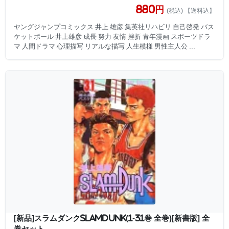
880円
(税込) 【送料込】
ヤングジャンプコミックス 井上 雄彦 集英社リハビリ 自己啓発 バス
ケットボール 井上雄彦 成長 努力 友情 挫折 青年漫画 スポーツドラ
マ 人間ドラマ 心理描写 リアルな描写 人生模様 男性主人公 ...
[新品]スラムダンクSLAMDUNK(1-31巻 全巻)[新書版] 全
巻セット