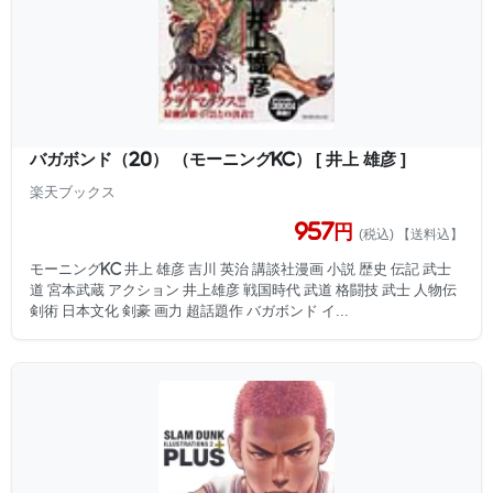
バガボンド（20） （モーニングKC） [ 井上 雄彦 ]
楽天ブックス
957円
(税込) 【送料込】
モーニングKC 井上 雄彦 吉川 英治 講談社漫画 小説 歴史 伝記 武士
道 宮本武蔵 アクション 井上雄彦 戦国時代 武道 格闘技 武士 人物伝
剣術 日本文化 剣豪 画力 超話題作 バガボンド イ...