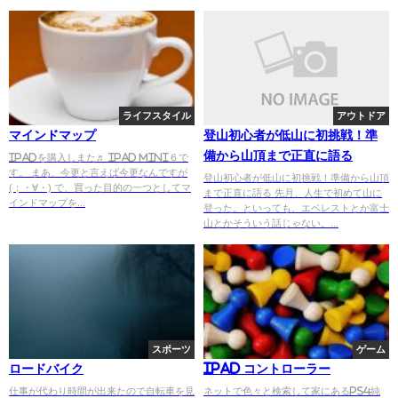
ライフスタイル
アウトドア
マインドマップ
登山初心者が低山に初挑戦！準
備から山頂まで正直に語る
iPadを購入しまた♬ iPad mini６で
す。 まあ、今更と言えば今更なんですが
登山初心者が低山に初挑戦！準備から山頂
(；・∀・) で、買った目的の一つとしてマ
まで正直に語る 先月、人生で初めて山に
インドマップを...
登った。といっても、エベレストとか富士
山とかそういう話じゃない。...
スポーツ
ゲーム
ロードバイク
iPad コントローラー
仕事が代わり時間が出来たので自転車を見
ネットで色々と検索して家にあるPS4純