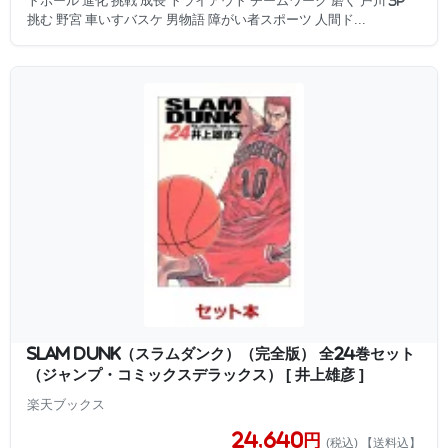
トボール 進化 挑戦 成長 トライアウト チームワーク 磨く 戸川 3P
挑む 野宮 車いすバスケ 男物語 障がい者スポーツ 人間ド...
SLAM DUNK（スラムダンク）（完全版） 全24巻セット
（ジャンプ・コミックスデラックス） [ 井上雄彦 ]
楽天ブックス
24,640円
(税込) 【送料込】