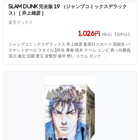
SLAM DUNK 完全版 19 （ジャンプコミックスデラック
ス） [ 井上雄彦 ]
楽天ブックス
1,026円
(税込) 【送料込】
ジャンプコミックスデラックス 井上雄彦 集英社スポーツ 高校生 バ
スケットボール スタイル 1年生 青春 桜木 チーム コンビ 真っ向勝負
流川 湘北 活躍 豊玉 攻撃型 後半 勢い スラム ダンク ...