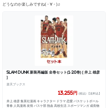
どうなのか楽しみですね(・∀・)♫
SLAM DUNK 新装再編版 全巻セット(1-20巻) [ 井上 雄彦
]
楽天ブックス
13,255円
(税込) 【送料込】
井上 雄彦 集英社漫画 キャラクター ドラマ 恋愛 バスケットボール
青春 人気漫画 友情 バスケ部 熱血 高校生活 スポーツマンガ 成長物