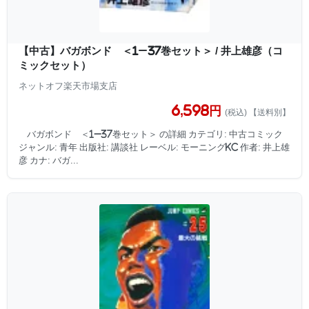
【中古】バガボンド ＜1−37巻セット＞ / 井上雄彦（コ
ミックセット）
ネットオフ楽天市場支店
6,598円
(税込) 【送料別】
バガボンド ＜1−37巻セット＞ の詳細 カテゴリ: 中古コミック
ジャンル: 青年 出版社: 講談社 レーベル: モーニングKC 作者: 井上雄
彦 カナ: バガ...