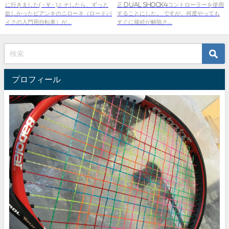
に行きました(・∀・)♫ そしたら、ずっと
正 dual shock4コントローラーを使用
欲しかったビアンキのニローネ（ロードバ
することにした。 ですが、何度やっても
イクの入門用自転車）が...
すぐに接続が解除さ...
プロフィール