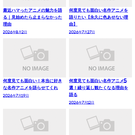
最近ハマったアニメの魅力を語
何度見ても面白い名作アニメを
る｜見始めたら止まらなかった
語りたい【永久に色あせない理
理由
由】
2026年8月2日
2026年7月27日
何度見ても面白い！本当に好き
何度見ても面白い名作アニメ5
な名作アニメを語らせてくれ
選！繰り返し観たくなる理由を
語る
2026年7月19日
2026年7月12日