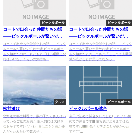
ピックルボール
ピックルボール
コートで出会った仲間たちの話
コートで出会った仲間たちの話
——ピックルボールが繋いでく
——ピックルボールが繋いだ意
れた縁
外な縁
コートで出会った仲間たちの話——ピック
コートで出会った仲間たちの話——ピック
ルボールが繋いでくれた縁 ピックルボー
ルボールが繋いだ意外な縁 ピックルボー
ルを始めたのは、もともと「軽い運動にな
ルを始めたとき、まさか「ここまで人間関
ればいいな」くらいの気持ち...
係が広がるとは思ってなかっ...
グルメ
ピックルボール
松前漬け
ピックルボール試合
北海道の郷土料理で、数の子たくさんはい
今日は初めて試合をしました(・∀・)♬ 初
っているご飯のお供♬ 個人的には大好き
めての試合です!!! 勝ち負けよりまずは経
なおかずです(・∀・)♬ 昔はニシン漁が盛
験ですね!!!!!!! 色々と学ぶことが多かった
んだったみたいで数の子...
です(￣...