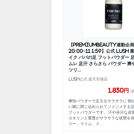
【PremiumBeauty連動企画 
20:00~11 1:59】公式 LUSH
イク パパの足 フットパウダー 
ムレ 足汗 さらさら パウダー 爽
ツリ...
LUSH公式 楽天市場店
1,830円
(
爽快パウダーで足元をサラサラに 朝
い靴に閉じ込められてジメジメする
フットパウダーです。 汗や余分な皮
カオリンと重曹がサラサラな状態を
リー、ライム、ク...