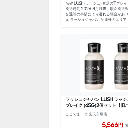
名称 LUSH(ラッシュ) 素足のTブレ
発送時期 2026-8月以降、順次発送
交通等の事情により遅れる場合があり
元 ラッシュジャパン 配達外のエリア なし
ラッシュジャパン LUSH ラッシ
ブレイク (65g)2個セット【旧
ここでまーと 楽天市場店
5,566円
(