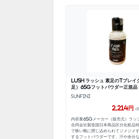
lush ラッシュ 素足のTブレ
足）65gフットパウダー正規品
sunfini
2,214円
(
内容量65gメーカー（販売元）ラッ
合同会社製造国日本商品区分化粧品
で狭い靴に閉じ込められてジメジメ
するフットパウダーです。汗や余分