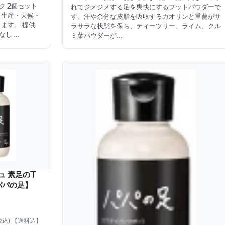
イク 2個セット
れてジメジメする足を爽快にするフットパウダーで
※生産・天候・
す。汗や余分な皮脂を吸収するカオリンと重曹がサ
ます。 提供
ラサラな状態を保ち、ティーツリー、ライム、クル
 ...
ミ葉パウダーが...
ュ 素足のT
パパの足】
税込) 【送料込】