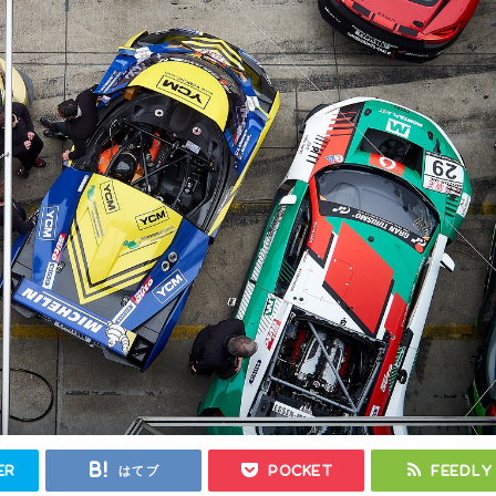
er
はてブ
Pocket
Feedly