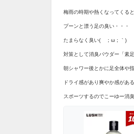
梅雨の時期や熱くなってくると
プーンと漂う足の臭い・・・
たまらなく臭い(´；ω；｀)
対策として消臭パウダー「素
朝シャワー後とかに足全体や
ドライ感があり爽やか感がある
スポーツするのでこーゆー消