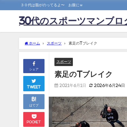
３０代は脂がのってるよ〜 お腹にｗ
30代のスポーツマンブロ
ホーム
スポーツ
素足のTブレイク
スポーツ
シェア
素足のTブレイク
2021年6月1日
2026年6月24日
Tweet
B!
はてブ
Pocket