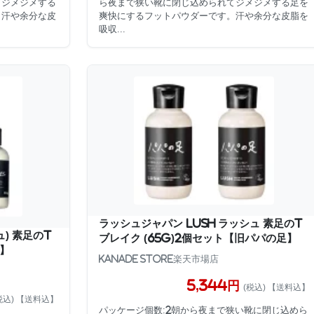
てジメジメする
ら夜まで狭い靴に閉じ込められてジメジメする足を
。汗や余分な皮
爽快にするフットパウダーです。汗や余分な皮脂を
吸収...
ラッシュジャパン LUSH ラッシュ 素足のT
) 素足のT
ブレイク (65g)2個セット【旧パパの足】
2】
KANADE STORE楽天市場店
5,344円
(税込) 【送料込】
税込) 【送料込】
パッケージ個数:2朝から夜まで狭い靴に閉じ込めら