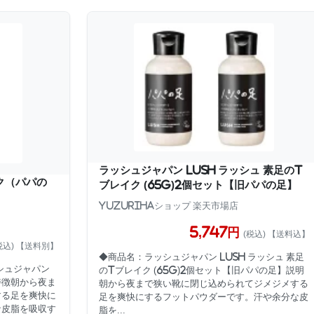
ラッシュジャパン LUSH ラッシュ 素足のT
イク（パパの
ブレイク (65g)2個セット【旧パパの足】
YUZURIHAショップ 楽天市場店
5,747円
(税込) 【送料込】
税込) 【送料別】
◆商品名：ラッシュジャパン LUSH ラッシュ 素足
シュジャパン
のTブレイク (65g)2個セット【旧パパの足】説明
特徴朝から夜ま
朝から夜まで狭い靴に閉じ込められてジメジメする
する足を爽快に
足を爽快にするフットパウダーです。汗や余分な皮
な皮脂を吸収す
脂を...