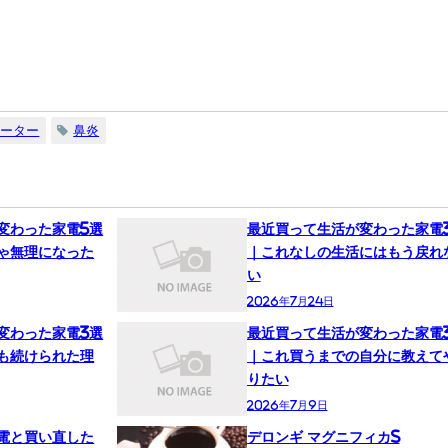
ヒーター
鼻炎
変わった家電5選
最近買って生活が変わった家電
ゃ無理になった
｜これなしの生活にはもう戻れ
い
2026年7月24日
変わった家電3選
最近買って生活が変わった家電
も続けられた理
｜これ買うまでの自分に教えて
りたい
2026年7月9日
電と買い直した
デロンギ マグニフィカS