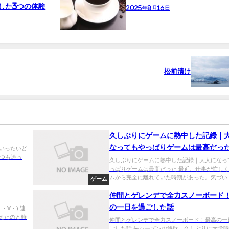
した3つの体験
2025年8月16日
松前漬け
久しぶりにゲームに熱中した記録｜
なってもやっぱりゲームは最高だっ
、いったいど
つも迷っ
久しぶりにゲームに熱中した記録｜大人になっ
っぱりゲームは最高だった 最近、仕事が忙し
ムから完全に離れていた時期があった。気づい..
ゲーム
仲間とゲレンデで全力スノーボード
の一日を過ごした話
・∀・) 連
増えたのと時
仲間とゲレンデで全力スノーボード！最高の一
ごした話 先シーズンの終盤、久しぶりに大学