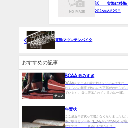
話——実際に後悔
2026年6月29日
電動マウンテンバイク
おすすめの記事
BCAA 飲みすぎ
BCAAをテニスの時に飲んでいるんですが
れくらいの頻度で飲むのが正解がわからずい
ています。 袋に表示されているのは一日1...
テニス
年賀状
ここ最近年賀状って書かなくなりましたね(；
絡が取れるツール（LINEなどのSNS）が
代ですね・・・ さみしい気がしま...