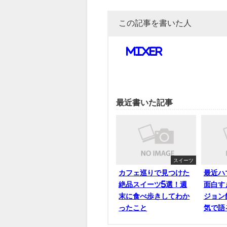
この記事を書いた人
mixer
最近書いた記事
スイーツ
カフェ巡りで見つけた
最近ハ
絶品スイーツ5選！週
面白す
末に食べ歩きしてわか
ジョン
ったこと
気で語