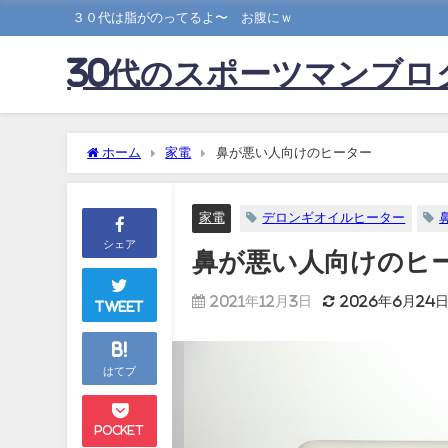
３０代は脂がのってるよ〜 お腹にｗ
30代のスポーツマンブロ
ホーム
家電
鼻が悪い人向けのヒーター
家電
デロンギオイルヒーター
シェア
鼻が悪い人向けのヒ
2021年12月3日
2026年6月24
Tweet
B!
はてブ
Pocket