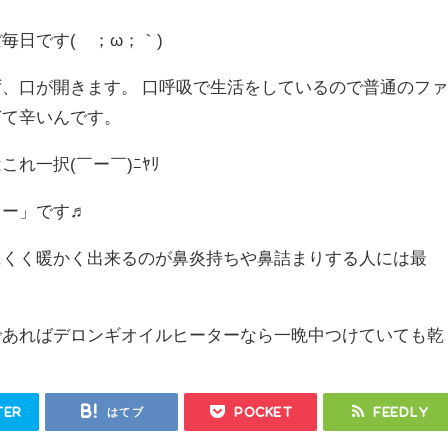
毎日です(´；ω；｀)
、口が開きます。 口呼吸で生活をしているので普通のフ
ぎて辛いんです。
れ一択(￣ー￣)ﾆﾔﾘ
ター」です♬
にくく暖かく出来るのが鼻炎持ちや鼻詰まりする人には最
であればデロンギオイルヒーターなら一晩中つけていても乾
ter
はてブ
Pocket
Feedly