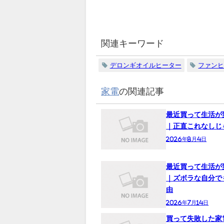
関連キーワード
デロンギオイルヒーター
ファン
家電
の関連記事
最近買って生活が
｜正直これなしじ
2026年8月4日
最近買って生活が
｜ズボラな自分で
由
2026年7月14日
買って失敗した家