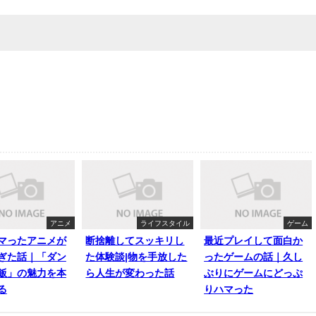
アニメ
ライフスタイル
ゲーム
マったアニメが
断捨離してスッキリし
最近プレイして面白か
ぎた話｜「ダン
た体験談|物を手放した
ったゲームの話｜久し
飯」の魅力を本
ら人生が変わった話
ぶりにゲームにどっぷ
る
りハマった