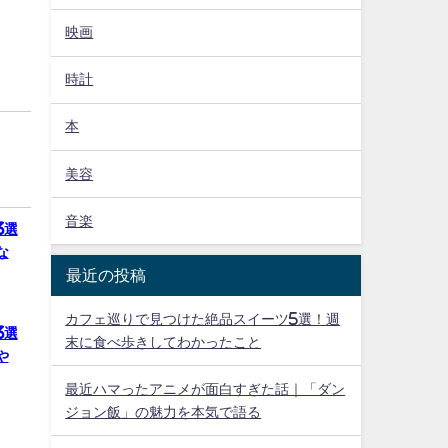
映画
時計
本
美容
音楽
3選
な
最近の投稿
カフェ巡りで見つけた絶品スイーツ5選！週
3選
末に食べ歩きしてわかったこと
や
最近ハマったアニメが面白すぎた話｜「ダン
ジョン飯」の魅力を本気で語る