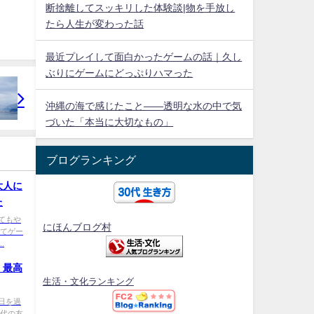
断捨離してスッキリした体験談|物を手放し
たら人生が変わった話
最近プレイして面白かったゲームの話｜久し
ぶりにゲームにどっぷりハマった
沖縄の海で感じたこと——透明な水の中で気
づいた「本当に大切なもの」
ブログランキング
大人に
た
てもや
にほんブログ村
くてゲー
.
！最高
生活・文化ランキング
日を過
時代の友