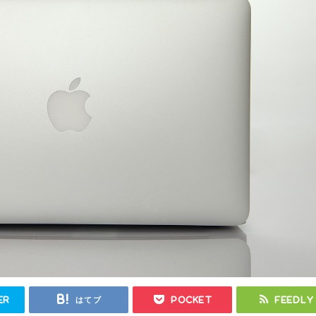
er
はてブ
Pocket
Feedly