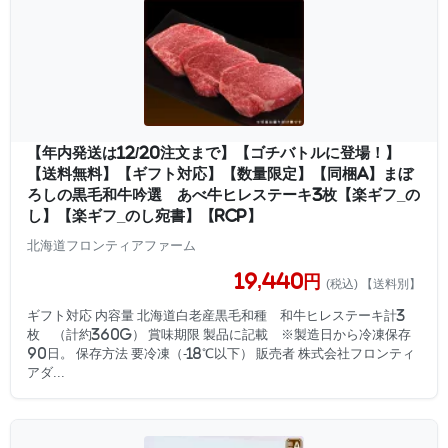
【年内発送は12/20注文まで】【ゴチバトルに登場！】
【送料無料】【ギフト対応】【数量限定】【同梱A】まぼ
ろしの黒毛和牛吟選 あべ牛ヒレステーキ3枚【楽ギフ_の
し】【楽ギフ_のし宛書】【RCP】
北海道フロンティアファーム
19,440円
(税込) 【送料別】
ギフト対応 内容量 北海道白老産黒毛和種 和牛ヒレステーキ計3
枚 （計約360g） 賞味期限 製品に記載 ※製造日から冷凍保存
90日。 保存方法 要冷凍（-18℃以下） 販売者 株式会社フロンティ
アダ...