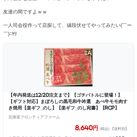
友達の間ですよｗｗ
一人司会役作って店探して、値段伏せてやってみたい(￣ー
￣)ﾆﾔﾘ
【年内発送は12/20注文まで】【ゴチバトルに登場！】
【ギフト対応】まぼろしの黒毛和牛吟選 あべ牛モモ肉す
き焼用【楽ギフ_のし】【楽ギフ_のし宛書】【RCP】
北海道フロンティアファーム
8,640円
(税込) 【送料別】