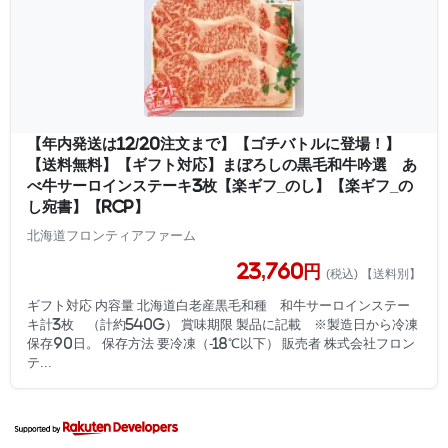
【年内発送は12/20注文まで】【ゴチバトルに登場！】
【送料無料】【ギフト対応】まぼろしの黒毛和牛吟選 あ
べ牛サーロインステーキ3枚【楽ギフ_のし】【楽ギフ_の
し宛書】【RCP】
北海道フロンティアファーム
23,760円
(税込) 【送料別】
ギフト対応 内容量 北海道白老産黒毛和種 和牛サーロインステー
キ計3枚 （計約540g） 賞味期限 製品に記載 ※製造日から冷凍
保存90日。 保存方法 要冷凍（-18℃以下） 販売者 株式会社フロン
テ...