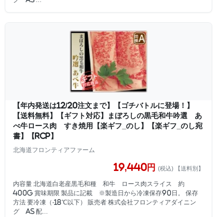
【年内発送は12/20注文まで】【ゴチバトルに登場！】
【送料無料】【ギフト対応】まぼろしの黒毛和牛吟選 あ
べ牛ロース肉 すき焼用【楽ギフ_のし】【楽ギフ_のし宛
書】【RCP】
北海道フロンティアファーム
19,440円
(税込) 【送料別】
内容量 北海道白老産黒毛和種 和牛 ロース肉スライス 約
400g 賞味期限 製品に記載 ※製造日から冷凍保存90日。 保存
方法 要冷凍（-18℃以下） 販売者 株式会社フロンティアダイニン
グ AS 配...