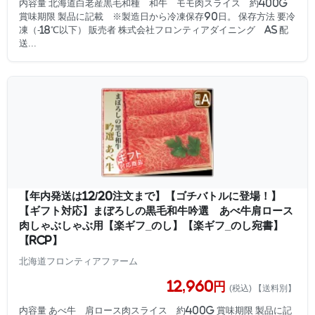
内容量 北海道白老産黒毛和種 和牛 モモ肉スライス 約400g
賞味期限 製品に記載 ※製造日から冷凍保存90日。 保存方法 要冷
凍（-18℃以下） 販売者 株式会社フロンティアダイニング AS 配
送...
【年内発送は12/20注文まで】【ゴチバトルに登場！】
【ギフト対応】まぼろしの黒毛和牛吟選 あべ牛肩ロース
肉しゃぶしゃぶ用【楽ギフ_のし】【楽ギフ_のし宛書】
【RCP】
北海道フロンティアファーム
12,960円
(税込) 【送料別】
内容量 あべ牛 肩ロース肉スライス 約400g 賞味期限 製品に記