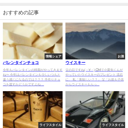
おすすめの記事
情報シェア
お酒
バレンタインチョコ
ウイスキー
今年もバレンタインの時期がやってきます
父の日ですね(・∀・) CMで小栗旬くんが
ね〜 今年はバレンタインも少しいつもと
やっていたウイスキーのプレゼント 流石
違う感じになるのでは？？？ 手作りチョ
に、 私「美味しい？？」 父「お前も子供
コを渡すかどうかですよね ...
からウイスキーもらっ...
ライフスタイル
ライフスタイル