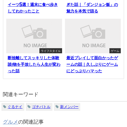
イーツ5選！週末に食べ歩き
ぎた話｜「ダンジョン飯」の
してわかったこと
魅力を本気で語る
ライフスタイル
ゲーム
断捨離してスッキリした体験
最近プレイして面白かったゲ
談|物を手放したら人生が変わ
ームの話｜久しぶりにゲーム
った話
にどっぷりハマった
関連キーワード
ぐるナイ
ゴチバトル
新メンバー
グルメ
の関連記事