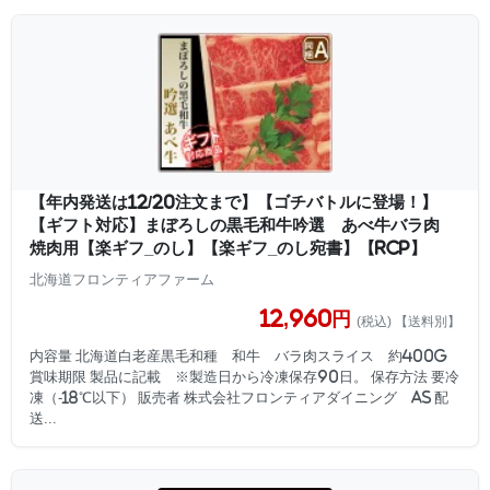
【年内発送は12/20注文まで】【ゴチバトルに登場！】
【ギフト対応】まぼろしの黒毛和牛吟選 あべ牛バラ肉
焼肉用【楽ギフ_のし】【楽ギフ_のし宛書】【RCP】
北海道フロンティアファーム
12,960円
(税込) 【送料別】
内容量 北海道白老産黒毛和種 和牛 バラ肉スライス 約400g
賞味期限 製品に記載 ※製造日から冷凍保存90日。 保存方法 要冷
凍（-18℃以下） 販売者 株式会社フロンティアダイニング AS 配
送...