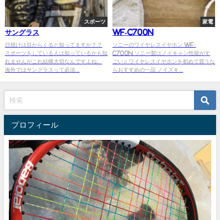
スポーツ
家電
サングラス
WF-C700N
日焼けは目からくると知ってますか？？
ソニーのワイヤレスイヤホン WF-
スポーツをしている人は知っているかも知
C700N ソニー製はノイキャン性能がす
れませんがこれ結構大切なんですよね。
ごい♫ ワイヤレスイヤホンを初めて買うな
海外ではサングラスって必須...
らおすすめの一品 ノイズキ...
プロフィール