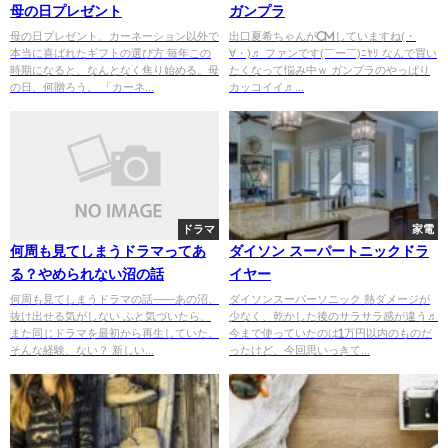
母の日プレゼント
ガンプラ
母の日プレゼント、カーネーション以外で
出口夏希ちゃんがCMしていますね(・
本当に喜ばれたギフトの選び方 毎年この
∀・)♬ ファンです(￣ー￣)ﾆﾔﾘ なんで買い
時期になると、なんとなく焦り始める。母
たくなって悩み中ｗ ガンプラのやっぱり
の日、何贈ろう。 「カーネ...
カッコイイ♬...
ドラマ
家電
何周も見てしまうドラマってあ
ダイソン スーパートニックドラ
る？やめられない沼の話
イヤー
何周も見てしまうドラマの話——あの沼、
ダイソンスーパーソニック 熱ダメージが
抜け出せる気がしない ふと気づいたら、
少なく、乾かした後のサラサラ感が違う♬
また同じドラマを最初から再生していた。
今まで使っていたのは1万円以内のものだ
そんな経験、ない？ 新しい...
ったけど、今回思いっきて...