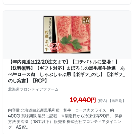
【年内発送は12/20注文まで】【ゴチバトルに登場！】
【送料無料】【ギフト対応】まぼろしの黒毛和牛吟選 あ
べ牛ロース肉 しゃぶしゃぶ用【楽ギフ_のし】【楽ギフ_
のし宛書】【RCP】
北海道フロンティアファーム
19,440円
(税込) 【送料別】
内容量 北海道白老産黒毛和種 和牛 ロース肉スライス 約
400g 賞味期限 製品に記載 ※製造日から冷凍保存90日。 保存
方法 要冷凍（-18℃以下） 販売者 株式会社フロンティアダイニン
グ AS 配...