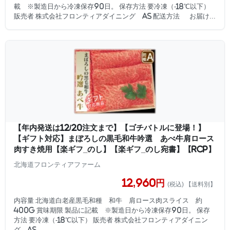
載 ※製造日から冷凍保存90日。 保存方法 要冷凍（-18℃以下）
販売者 株式会社フロンティアダイニング AS 配送方法 お届け...
【年内発送は12/20注文まで】【ゴチバトルに登場！】
【ギフト対応】まぼろしの黒毛和牛吟選 あべ牛肩ロース
肉すき焼用【楽ギフ_のし】【楽ギフ_のし宛書】【RCP】
北海道フロンティアファーム
12,960円
(税込) 【送料別】
内容量 北海道白老産黒毛和種 和牛 肩ロース肉スライス 約
400g 賞味期限 製品に記載 ※製造日から冷凍保存90日。 保存
方法 要冷凍（-18℃以下） 販売者 株式会社フロンティアダイニン
グ AS ...