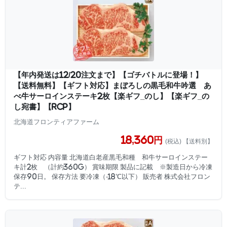
【年内発送は12/20注文まで】【ゴチバトルに登場！】
【送料無料】【ギフト対応】まぼろしの黒毛和牛吟選 あ
べ牛サーロインステーキ2枚【楽ギフ_のし】【楽ギフ_の
し宛書】【RCP】
北海道フロンティアファーム
18,360円
(税込) 【送料別】
ギフト対応 内容量 北海道白老産黒毛和種 和牛サーロインステー
キ計2枚 （計約360g） 賞味期限 製品に記載 ※製造日から冷凍
保存90日。 保存方法 要冷凍（-18℃以下） 販売者 株式会社フロン
テ...