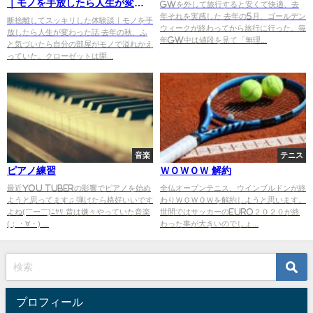
｜モノを手放したら人生が変わ
GWを外して旅行すると安くて快適、去
年それを実感した 去年の5月、ゴールデン
った話
断捨離してスッキリした体験談｜モノを手
ウィークが終わってから旅行に行った。毎
放したら人生が変わった話 去年の秋、ふ
年GW中は値段を見て「無理...
と気づいたら自分の部屋がモノで溢れかえ
っていた。クローゼットは開...
音楽
テニス
ピアノ練習
ＷＯＷＯＷ 解約
最近You Tuberの影響でピアノを始め
全仏オープンテニス、ウインブルドンが終
ようと思ってます♫ 弾けたら格好いいです
わりＷＯＷＯＷを解約しようと思います。
よね(￣ー￣)ﾆﾔﾘ 昔は嫌々やっていた音楽
世間ではサッカーのEURO２０２０が終
(；・∀・) ...
わった事が大きいのでしょ...
プロフィール