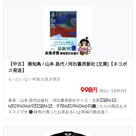
【中古】 善知鳥 / 山本 昌代 / 河出書房新社 [文庫]【ネコポ
ス発送】
もったいない本舗 お急ぎ便店
998円
(税込) 【送料別】
著者：山本 昌代出版社：河出書房新社サイズ：文庫ISBN-10：
4309404693ISBN-13：9784309404691■こちらの商品もオ
ススメです ● 緑色の濁ったお茶あるいは幸福の散歩道 /...