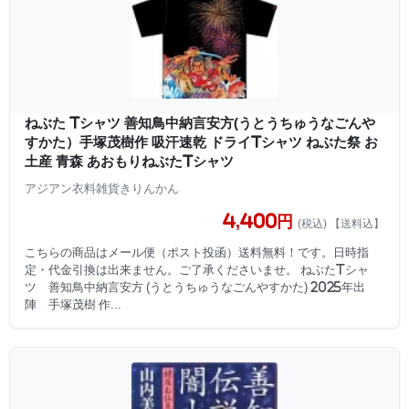
ねぶた Tシャツ 善知鳥中納言安方(うとうちゅうなごんや
すかた）手塚茂樹作 吸汗速乾 ドライTシャツ ねぶた祭 お
土産 青森 あおもりねぶたTシャツ
アジアン衣料雑貨きりんかん
4,400円
(税込) 【送料込】
こちらの商品はメール便（ポスト投函）送料無料！です。日時指
定・代金引換は出来ません。ご了承くださいませ。 ねぶたTシャ
ツ 善知鳥中納言安方 (うとうちゅうなごんやすかた) 2025年出
陣 手塚茂樹 作...