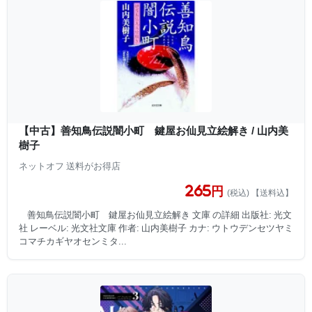
【中古】善知鳥伝説闇小町 鍵屋お仙見立絵解き / 山内美
樹子
ネットオフ 送料がお得店
265円
(税込) 【送料込】
善知鳥伝説闇小町 鍵屋お仙見立絵解き 文庫 の詳細 出版社: 光文
社 レーベル: 光文社文庫 作者: 山内美樹子 カナ: ウトウデンセツヤミ
コマチカギヤオセンミタ...