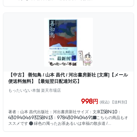
【中古】 善知鳥 / 山本 昌代 / 河出書房新社 [文庫]【メール
便送料無料】【最短翌日配達対応】
もったいない本舗 楽天市場店
998円
(税込) 【送料別】
著者：山本 昌代出版社：河出書房新社サイズ：文庫ISBN-10：
4309404693ISBN-13：9784309404691■こちらの商品もオ
ススメです ● 緑色の濁ったお茶あるいは幸福の散歩道 /...