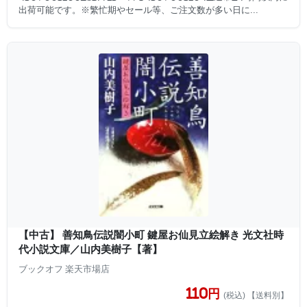
出荷可能です。※繁忙期やセール等、ご注文数が多い日に...
【中古】 善知鳥伝説闇小町 鍵屋お仙見立絵解き 光文社時
代小説文庫／山内美樹子【著】
ブックオフ 楽天市場店
110円
(税込) 【送料別】