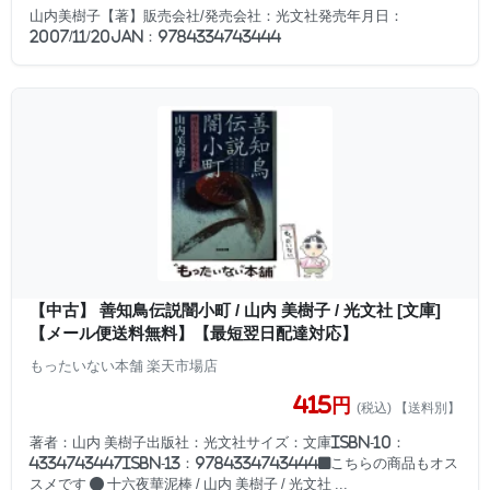
山内美樹子【著】販売会社/発売会社：光文社発売年月日：
2007/11/20JAN：9784334743444
【中古】 善知鳥伝説闇小町 / 山内 美樹子 / 光文社 [文庫]
【メール便送料無料】【最短翌日配達対応】
もったいない本舗 楽天市場店
415円
(税込) 【送料別】
著者：山内 美樹子出版社：光文社サイズ：文庫ISBN-10：
4334743447ISBN-13：9784334743444■こちらの商品もオス
スメです ● 十六夜華泥棒 / 山内 美樹子 / 光文社 ...