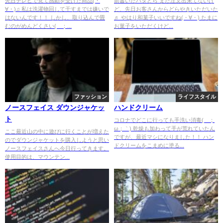
先日テレビで見て感動を受けた商品(・
前書いたバタどら まだ注文出来てないけ
∀・)♫ 私は洗濯物回して干すまでは嫌いで
ど、先日お客さんからどらやきいただいた
はないんです！！ しかし、取り込んで畳
♬ やはり和菓子いいですね(・∀・) たまに
むのがめんどくさい(´；...
お菓子をいただくけど...
ファッション
ライフスタイル
ノースフェイス ダウンジャケッ
ハンドクリーム
ト
コロナでどこに行っても手洗い消毒(´；
ω；｀) 乾燥も加わって手が荒れていたん
ここ最近山の中に遊びに行くことが増えた
ですが、最近マシになりました！！ ハン
のでダウンジャケットを購入しようと思い
ドクリームをこまめに塗る...
ノースフェイスさんへ今日行ってきます。
使用目的は、マウンテン...