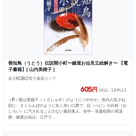
善知鳥（うとう）伝説闇小町〜鍵屋お仙見立絵解き〜 【電
子書籍】[ 山内美樹子 ]
楽天Kobo電子書籍ストア
605円
(税込) 【送料込】
＜p＞髪は黒繻子（くろしゅす）のようにつややか。色白の瓜ざね
顔に、さくらんぼのように丸く赤い口唇で、紅（べに）や白粉（お
しろい）に汚されることのない素顔美人。谷中・笠森稲荷の茶汲
娘・鍵屋お仙は、江戸で...