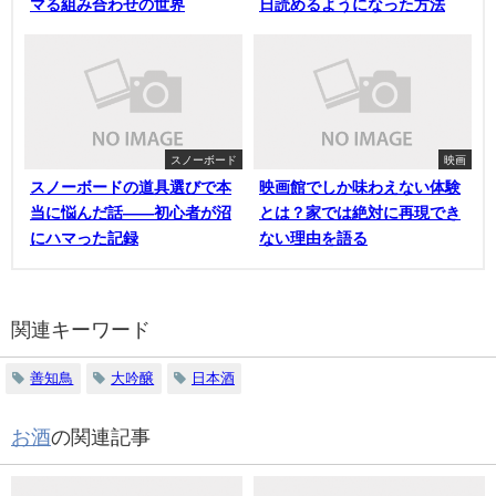
マる組み合わせの世界
日読めるようになった方法
スノーボード
映画
スノーボードの道具選びで本
映画館でしか味わえない体験
当に悩んだ話——初心者が沼
とは？家では絶対に再現でき
にハマった記録
ない理由を語る
関連キーワード
善知鳥
大吟醸
日本酒
お酒
の関連記事