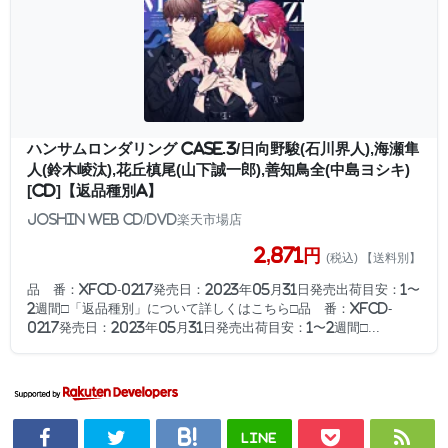
ハンサムロンダリング case.3/日向野駿(石川界人),海瀬隼
人(鈴木崚汰),花丘槙尾(山下誠一郎),善知鳥全(中島ヨシキ)
[CD]【返品種別A】
Joshin web CD/DVD楽天市場店
2,871円
(税込) 【送料別】
品 番：XFCD-0217発売日：2023年05月31日発売出荷目安：1〜
2週間□「返品種別」について詳しくはこちら□品 番：XFCD-
0217発売日：2023年05月31日発売出荷目安：1〜2週間□...
LINE