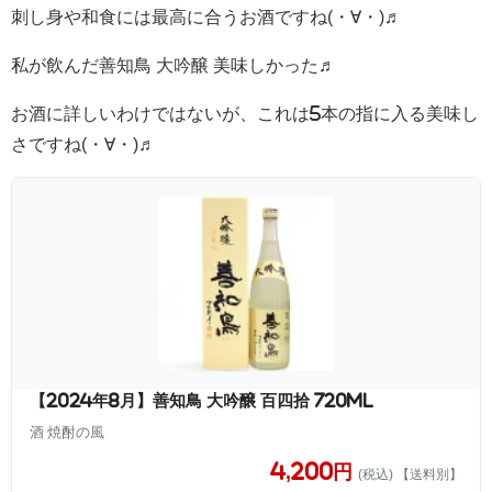
刺し身や和食には最高に合うお酒ですね(・∀・)♬
私が飲んだ善知鳥 大吟醸 美味しかった♬
お酒に詳しいわけではないが、これは5本の指に入る美味し
さですね(・∀・)♬
【2024年8月】善知鳥 大吟醸 百四拾 720ml
酒 焼酎の風
4,200円
(税込) 【送料別】