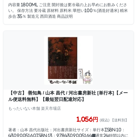
内容量 1800ml ご注意 開封後は要冷蔵の上お早めにお飲みくださ
い。 保存方法 要冷蔵 原材料 原料米:華想い100％(酒造好適米) 精米
歩合:35％ 製造元 西田酒造 商品説明
【中古】 善知鳥 / 山本 昌代 / 河出書房新社 [単行本]【メー
ル便送料無料】【最短翌日配達対応】
もったいない本舗 楽天市場店
1,056円
(税込) 【送料別】
著者：山本 昌代出版社：河出書房新社サイズ：単行本ISBN-10：
4309005160ISBN-13：9784309005164■通常24時間以内に