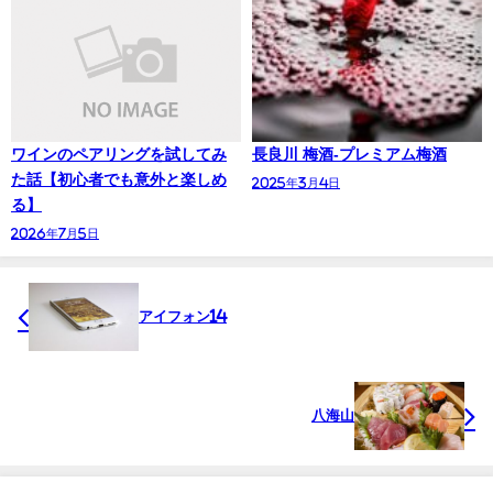
ワインのペアリングを試してみ
長良川 梅酒-プレミアム梅酒
た話【初心者でも意外と楽しめ
2025年3月4日
る】
2026年7月5日
アイフォン14
八海山