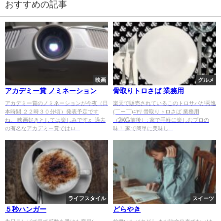
おすすめの記事
映画
グルメ
アカデミー賞 ノミネーション
骨取りトロさば 業務用
アカデミー賞のノミネーションが今夜（日
楽天で販売されているこのトロサバが秀逸
本時間 ２２時３０分頃）発表予定です
(￣ー￣)ﾆﾔﾘ 骨取りトロさば 業務用
ね。 映画好きとしては楽しみです♬ 過去
（2kg前後）: 家で手軽に楽しむプロの
の有名なアカデミー賞ではロ...
味！ 家で簡単に美味し...
ライフスタイル
スイーツ
５秒ハンガー
どらやき