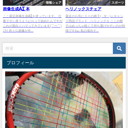
情報シェア
スポーツ
画像生成AI 本
ヘリノックスチェア
ここ最近画像生成AIを使っています。 仕
最近のお気に入りの椅子(・∀・)♫ キャン
事で少し使うようになって始めたんですが
プ用品ブランド ヘリノックス ここの椅
これが面白くハマってきています(￣ー￣)
子はめっちゃ軽くて持ち運びやすいのが特
ﾆﾔﾘ 色々な画像が作...
徴ですね♪ 私の場合テ...
プロフィール