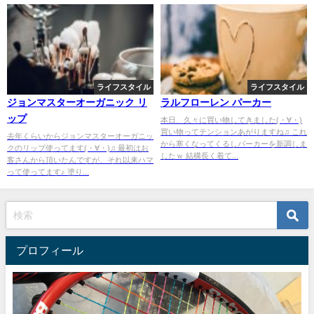
ライフスタイル
ライフスタイル
ジョンマスターオーガニック リ
ラルフローレン パーカー
ップ
本日、久々に買い物してきました(・∀・)
買い物ってテンションあがりますね♫ これ
去年くらいからジョンマスターオーガニッ
から寒くなってくるしパーカーを新調しま
クのリップ使ってます(・∀・)♫ 最初はお
したｗ 結構長く着て...
客さんから頂いたんですが、それ以来ハマ
って使ってます♪ 塗り...
プロフィール