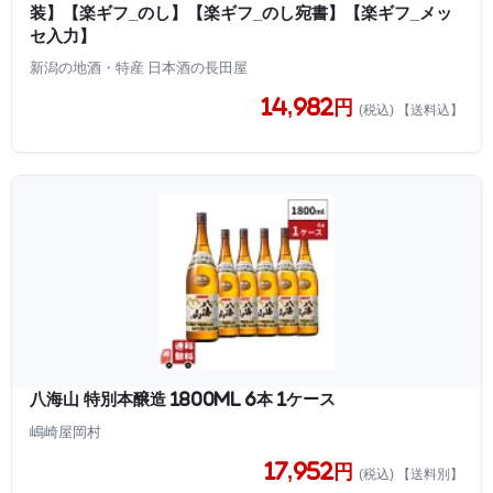
装】【楽ギフ_のし】【楽ギフ_のし宛書】【楽ギフ_メッ
セ入力】
新潟の地酒・特産 日本酒の長田屋
14,982円
(税込) 【送料込】
八海山 特別本醸造 1800ml 6本 1ケース
嶋崎屋岡村
17,952円
(税込) 【送料別】