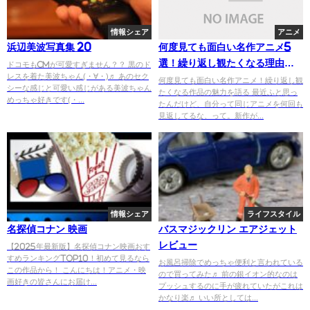
情報シェア
アニメ
浜辺美波写真集 20
何度見ても面白い名作アニメ5
選！繰り返し観たくなる理由を
ドコモもCMが可愛すぎません？？ 黒のド
レスを着た美波ちゃん(・∀・)♬ あのセク
語る
何度見ても面白い名作アニメ！繰り返し観
シーな感じと可愛い感じがある美波ちゃん
たくなる作品の魅力を語る 最近ふと思っ
めっちゃ好きです(・...
たんだけど、自分って同じアニメを何回も
見返してるな、って。新作が...
情報シェア
ライフスタイル
名探偵コナン 映画
バスマジックリン エアジェット
レビュー
【2025年最新版】名探偵コナン映画おす
すめランキングTOP10！初めて見るなら
お風呂掃除でめっちゃ便利と言われている
この作品から！ こんにちは！アニメ・映
ので買ってみた♬ 前の銀イオン的なのは
画好きの皆さんにお届け...
プッシュするのに手が疲れていたがこれは
かなり楽♬ いい所としては...