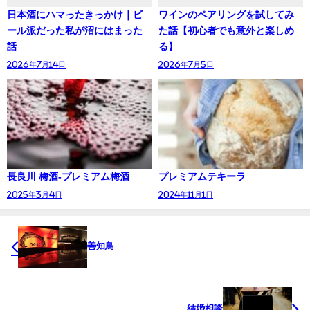
日本酒にハマったきっかけ｜ビ
ワインのペアリングを試してみ
ール派だった私が沼にはまった
た話【初心者でも意外と楽しめ
話
る】
2026年7月14日
2026年7月5日
長良川 梅酒-プレミアム梅酒
プレミアムテキーラ
2025年3月4日
2024年11月1日
善知鳥
結婚相談