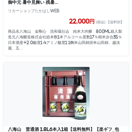
御中元 暑中見舞い 残暑...
リカーショップたかはしweb
22,000円
(税込) 【送料別】
商品名八海山 金剛心 浩和蔵仕込 純米大吟醸 800ml箱入製
造元八海醸造株式会社総本数1本アルコール度数17％精米歩合35％
日本酒度+2.0酸度1.4アミノ酸度1.1麴米山田錦掛米山田錦、越淡
麗、五...
八海山 普通酒 1.8L6本入1箱【送料無料】【楽ギフ_包