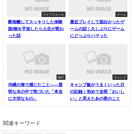
ライフスタイル
ゲーム
断捨離してスッキリした体験
最近プレイして面白かったゲ
談|物を手放したら人生が変わ
ームの話｜久しぶりにゲーム
った話
にどっぷりハマった
旅行
キャンプ
沖縄の海で感じたこと——透
キャンプ飯がうまくいった日
明な水の中で気づいた「本当
の記録｜初めて全部「おいし
に大切なもの」
い」と思えたあの夜のこと
関連キーワード