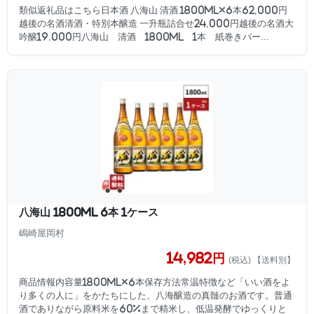
類似返礼品はこちら日本酒 八海山 清酒 1800ml×6本62,000円
越後の名酒清酒・特別本醸造 一升瓶詰合せ24,000円越後の名酒大
吟醸19,000円八海山 清酒 1800ml 1本 紙巻きバー...
八海山 1800ml 6本 1ケース
嶋崎屋岡村
14,982円
(税込) 【送料別】
商品情報内容量1800ml×6本保存方法常温特徴など「いい酒をよ
り多くの人に」をかたちにした、八海醸造の真髄のお酒です。普通
酒でありながら原料米を60%まで精米し、低温発酵でゆっくりと