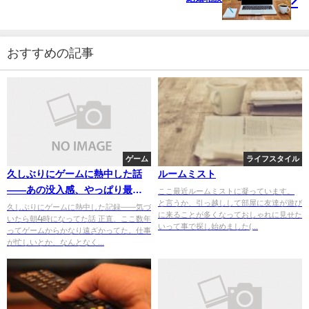
おすすめの記事
ゲーム
ライフスタイル
久しぶりにゲームに熱中した話
ルームミスト
——あの没入感、やっぱり最高
ここ最近ルームミストに凝っています。
と言うか、引っ越しして部屋に友達が遊び
だった
久しぶりにゲームに熱中した記録——気づ
に来ることが多くなっておしゃれに見せた
いたら朝4時になってた話 正直、ここ数年
いって事で探し始めました(...
ってゲームからかなり遠ざかってた。仕事
が忙しいとか、なんとなく...