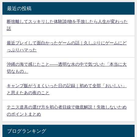
最近の投稿
断捨離してスッキリした体験談|物を手放したら人生が変わった
話
最近プレイして面白かったゲームの話｜久しぶりにゲームにど
っぷりハマった
沖縄の海で感じたこと——透明な水の中で気づいた「本当に大
切なもの」
キャンプ飯がうまくいった日の記録｜初めて全部「おいしい」
と思えたあの夜のこと
テニス道具の選び方を初心者目線で徹底解説！失敗しないため
のポイントまとめ
ブログランキング