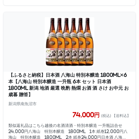
【ふるさと納税】日本酒 八海山 特別本醸造 1800ml×6
本【八海山 特別本醸造 一升瓶 6本 セット 日本酒
1800ml 新潟 地酒 厳選 晩酌 熱燗 お酒 酒 さけ お中元 お
歳暮 贈答】
新潟県南魚沼市
74,000円
(税込) 【送料込】
類似返礼品はこちら越後の名酒清酒・特別本醸造 一升瓶詰合せ
24,000円八海山 特別本醸造 1800ml 1本 紙巻12,000円八
海山 特別本醸造 1800ml 2本 紙巻24,000円日本酒 八海...