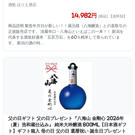
酒処 ほりえ酒店
14,982円
(税込) 【送料別】
商品説明 製造年月日が新しい！！蔵元様（八海醸造）との直取引の
正規販売店です。 淡麗辛口・八海山といえばこの一本！！ 新潟を
代表する酒造好適米「五百万石」を60％精米して造られていま
す。 新潟の酒の特...
父の日ギフト 父の日プレゼント『八海山 金剛心 2026年
（夏）浩和蔵仕込み』 純米大吟醸酒 800ml【日本酒ギフ
ト】ギフト箱入 母の日 父の日 還暦祝い 誕生日プレゼント