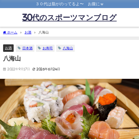
３０代は脂がのってるよ〜 お腹にｗ
30代のスポーツマンブログ
ホーム
お酒
八海山
お酒
日本酒
お寿司
八海山
八海山
2022年9月17日
2026年6月24日