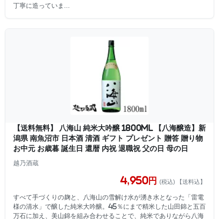
丁寧に造っていま...
【送料無料】 八海山 純米大吟醸 1800ml 【八海醸造】新
潟県 南魚沼市 日本酒 清酒 ギフト プレゼント 贈答 贈り物
お中元 お歳暮 誕生日 還暦 内祝 退職祝 父の日 母の日
越乃酒蔵
4,950円
(税込) 【送料込】
すべて手づくりの麹と、八海山の雪解け水が湧き水となった「雷電
様の清水」で醸した純米大吟醸。45％にまで精米した山田錦と五百
万石に加え、美山錦を組み合わせることで、純米でありながら八海