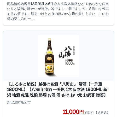
商品情報内容量1800ml×6保存方法常温特徴など やわらかな口当
たりと淡麗な味わいが特徴。冷でよし、燗でよしの、八海山を代表
するお酒です。燗をつけたときのほのかな麹の香りもまた、このお
酒の楽しみの一...
【ふるさと納税】越後の名酒「八海山」 清酒【一升瓶
1800ml】【八海山 清酒 一升瓶 1本 日本酒 1800ml 新
潟 地酒 厳選 晩酌 熱燗 お酒 酒 さけ お中元 お歳暮 贈答】
新潟県南魚沼市
11,000円
(税込) 【送料込】