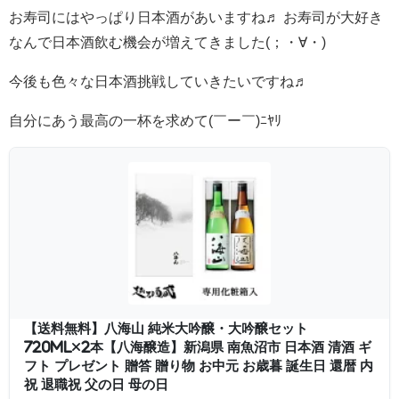
お寿司にはやっぱり日本酒があいますね♬ お寿司が大好き
なんで日本酒飲む機会が増えてきました(；・∀・)
今後も色々な日本酒挑戦していきたいですね♬
自分にあう最高の一杯を求めて(￣ー￣)ﾆﾔﾘ
【送料無料】八海山 純米大吟醸・大吟醸セット
720ml×2本【八海醸造】新潟県 南魚沼市 日本酒 清酒 ギ
フト プレゼント 贈答 贈り物 お中元 お歳暮 誕生日 還暦 内
祝 退職祝 父の日 母の日