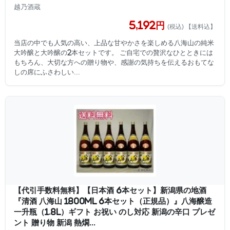
越乃酒蔵
5,192円
(税込) 【送料込】
当店の中でも人気の高い、上品な甘やかさを楽しめる八海山の純米
大吟醸と大吟醸の2本セットです。 ご自宅での贅沢なひとときには
もちろん、大切な方への贈り物や、感謝の気持ちを伝えるおもてな
しの席にふさわしい...
【代引手数料無料】【日本酒 6本セット】新潟県の地酒
『清酒 八海山 1800ml 6本セット（正規品）』八海醸造
一升瓶（1.8L）ギフト お祝い のし対応 新潟の辛口 プレゼ
ント 贈り物 新潟 熱燗...