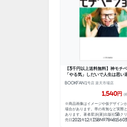
【3千円以上送料無料】神モチ
「やる気」しだいで人生は思い
bookfan 1号店 楽天市場店
1,540円
(
※商品画像はイメージや仮デザイン
場合があります。帯の有無など実際
あります。著者星渉(著)出版社SBク
売日2021年12月ISBN9784815603