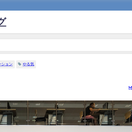
グ
ーション
やる気
m