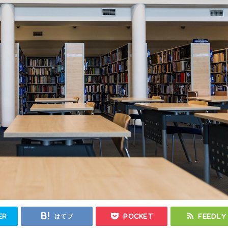
er
はてブ
Pocket
Feedly