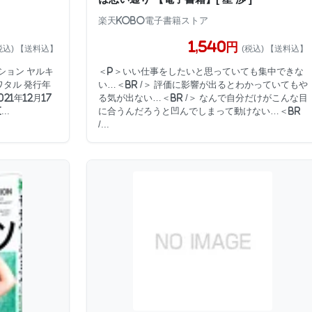
楽天Kobo電子書籍ストア
1,540円
税込) 【送料込】
(税込) 【送料込】
ション ヤルキ
＜p＞いい仕事をしたいと思っていても集中できな
ワタル 発行年
い…＜br /＞ 評価に影響が出るとわかっていてもや
21年12月17
る気が出ない…＜br /＞ なんで自分だけがこんな目
..
に合うんだろうと凹んでしまって動けない…＜br
/...