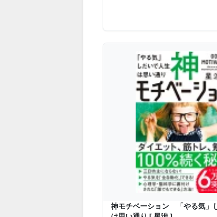
神モチベーション 「やる気」
は思い通り [ 星渉 ]