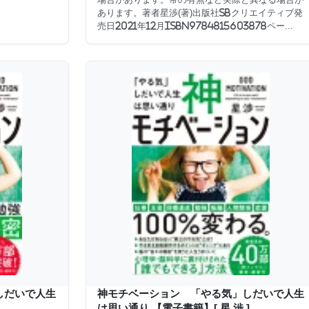
あります。著者星渉(著)出版社SBクリエイティブ発
売日2021年12月ISBN9784815603878ペー...
しだいで人生
神モチベーション 「やる気」しだいで人生
は思い通り 【電子書籍】[ 星 渉 ]