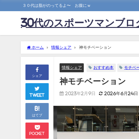
３０代は脂がのってるよ〜 お腹にｗ
30代のスポーツマンブロ
ホーム
情報シェア
神モチベーション
情報シェア
おすすめ本
モチベ
シェア
神モチベーション
2023年2月9日
2026年6月24日
Tweet
B!
はてブ
Pocket