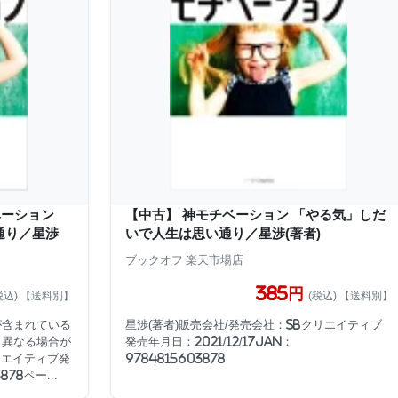
ベーション
【中古】 神モチベーション 「やる気」しだ
通り／星渉
いで人生は思い通り／星渉(著者)
ブックオフ 楽天市場店
385円
税込) 【送料別】
(税込) 【送料別】
が含まれている
星渉(著者)販売会社/発売会社：SBクリエイティブ
と異なる場合が
発売年月日：2021/12/17JAN：
リエイティブ発
9784815603878
878ペー...