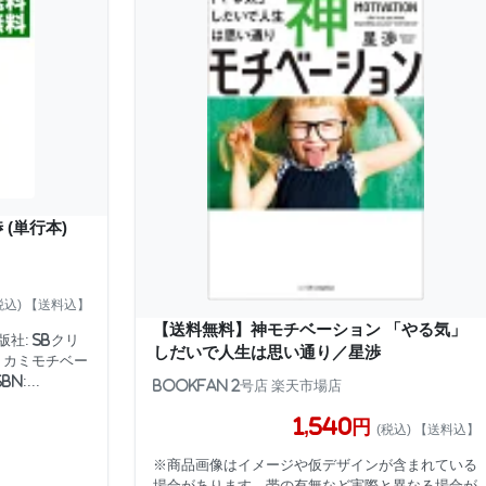
 (単行本)
税込) 【送料込】
【送料無料】神モチベーション 「やる気」
社: SBクリ
しだいで人生は思い通り／星渉
: カミモチベー
N:...
bookfan 2号店 楽天市場店
1,540円
(税込) 【送料込】
※商品画像はイメージや仮デザインが含まれている
場合があります。帯の有無など実際と異なる場合が