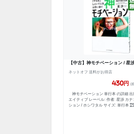
【中古】神モチベーション / 星渉
ネットオフ 送料がお得店
430円
(
神モチベーション 単行本 の詳細 出版
エイティブ レーベル: 作者: 星渉 カナ
ション / ホシワタル サイズ: 単行本 ISB