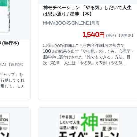
神モチベーション 「やる気」しだいで人生
は思い通り / 星渉 【本】
HMV&BOOKS online 1号店
1,540円
(税込) 【送料別】
 (単行本)
出荷目安の詳細はこちら内容詳細1％の努力で
100％の結果を出す「やる気」のしくみ。心理学・
脳科学に裏付けされた「誰でもできる」方法。目
次 : 第1章 人生は「やる気」が9割（やる気...
税込) 【送料別】
「ギャップ」を
て行動してくれ
利用して、モチ