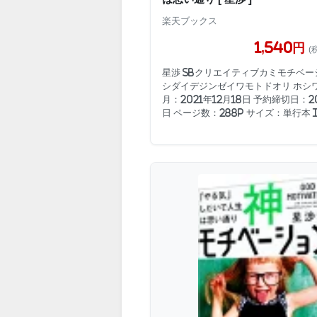
楽天ブックス
1,540円
(
星渉 SBクリエイティブカミモチベー
シダイデジンゼイワモトドオリ ホシ
月：2021年12月18日 予約締切日：20
日 ページ数：288p サイズ：単行本 I.