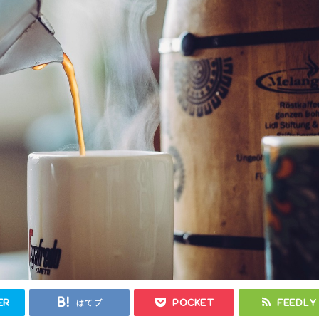
er
はてブ
Pocket
Feedly