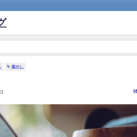
グ
ス
癒やし
m
4日