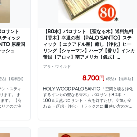
パロサント
【80本】パロサント 【聖なる木】送料無料
トスティック
【香木】幸運の樹 【Palo Santo】ステ
anto 原産国
ィック【 エクアドル産】癒し【浄化】ヒー
レッシュ
リング【シャーマン】ハーブ【香り】インカ
帝国【アロマ】南アメリカ【儀式】...
アサヒワイルド
8,700円
税込) 【送料別】
(税込) 【送料込】
サントスティ
Holy wood Palo Santo 「空間と魂を浄化
ります。 ま
するインカの聖なる香木」 パロサント80本 ・
ます。 【商
100％天然パロサント ・火を灯すたび、空気が変
エリアのご注
わる ・瞑想・浄化・リラックスに ■ 使い方のお...