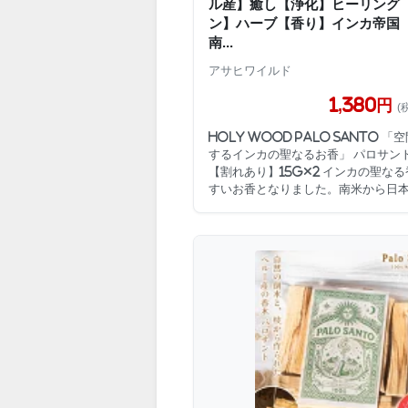
ル産】癒し【浄化】ヒーリング
ン】ハーブ【香り】インカ帝国
南...
アサヒワイルド
1,380円
(
Holy wood Palo Santo 
するインカの聖なるお香」 パロサン
【割れあり】15g×2 インカの聖な
すいお香となりました。南米から日本に