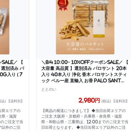
ンSALE／ 【
＼8/4 10:00~ 10%OFFクーポンSALE／ 【
】選別済み パ
大容量 高品質 】選別済み パロサント 20本
80g入り ( 7
入り 40本入り 浄化 香木 パロサントスティ
ック ペルー産 直輸入 お香 Palo Sant...
ととのい
2,980円
税込) 【送料別】
(税込) 【送料別】
出荷エリアの
【商品の発送につきまして】 ◆当日出荷エリアの
良県・滋賀
ご注文 大阪府・京都府・兵庫県・奈良県・滋賀
でのご注文で当
県・和歌山県・三重県は、12:00までのご注文で当
ア以外のご注
日出荷となります。 ◆当日出荷エリア以外のご注