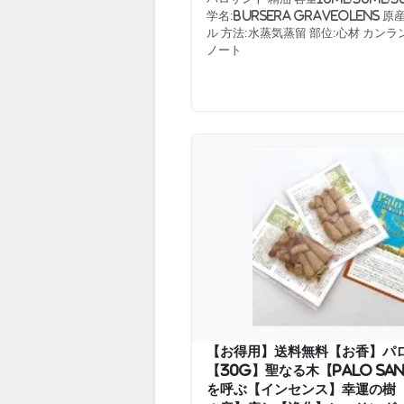
学名:Bursera graveolens 
ル 方法:水蒸気蒸留 部位:心材 カン
ノート
【お得用】送料無料【お香】パ
【30g】聖なる木【Palo Sa
を呼ぶ【インセンス】幸運の樹【