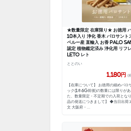
★数量限定 在庫限り★ お徳用 
10本入り 浄化 香木 パロサン
ペルー産 直輸入 お香 Palo S
認定 植物鑑定済み 浄化用 リフ
LETO レト
ととのい
1,180円
(
【在庫について】 お徳用の細めパロ
ック(1本6g前後)の数量には限りがあ
た、数量限定・不定期での入荷となり
品の発送につきまして】 ◆当日出荷
文 大阪府・...