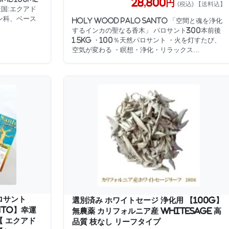
28,800円
(税込) 【送料込】
原産国:エクアド
ラン科、ベース
Holy wood Palo Santo 「空間と魂を浄化
するインカの聖なる香木」 パロサント300本前後
1.5kg ・100％天然パロサント ・火を灯すたび、
空気が変わる ・瞑想・浄化・リラックス...
ロサント
選別済み ホワイトセージ 浄化用 【100g】
nto】幸運
無農薬 カリフォルニア産 whitesage 高
 エクアド
品質 枝なし リーフタイプ