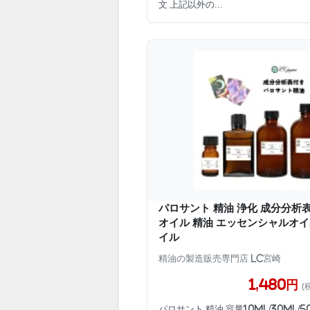
文 上記以外の...
パロサント 精油 浄化 成分分析
オイル 精油 エッセンシャルオイ
イル
精油の製造販売専門店 LC宮崎
1,480円
(
パロサント 精油 容量10ml/30ml/50