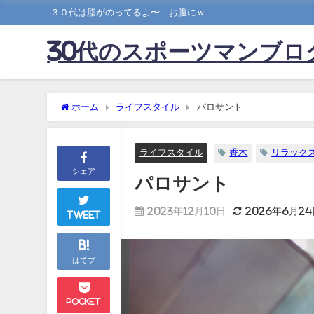
３０代は脂がのってるよ〜 お腹にｗ
30代のスポーツマンブロ
ホーム
ライフスタイル
パロサント
ライフスタイル
香木
リラック
シェア
パロサント
2023年12月10日
2026年6月2
Tweet
B!
はてブ
Pocket