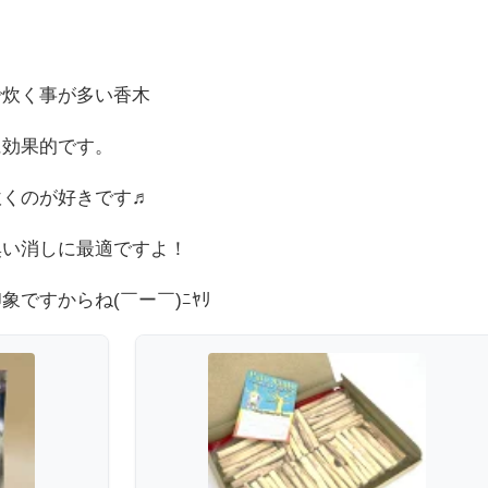
で炊く事が多い香木
に効果的です。
炊くのが好きです♬
臭い消しに最適ですよ！
ですからね(￣ー￣)ﾆﾔﾘ