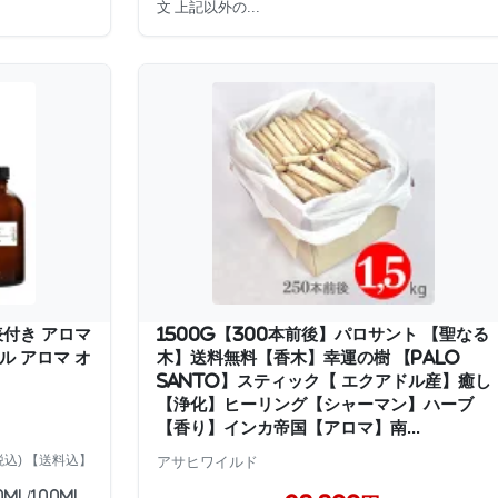
文 上記以外の...
表付き アロマ
1500g【300本前後】パロサント 【聖なる
ル アロマ オ
木】送料無料【香木】幸運の樹 【Palo
Santo】スティック【 エクアドル産】癒し
【浄化】ヒーリング【シャーマン】ハーブ
【香り】インカ帝国【アロマ】南...
税込) 【送料込】
アサヒワイルド
ml/100ml