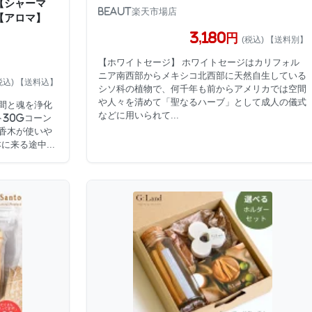
【シャーマ
Beaut楽天市場店
【アロマ】
3,180円
(税込) 【送料別】
【ホワイトセージ】 ホワイトセージはカリフォル
ニア南西部からメキシコ北西部に天然自生している
税込) 【送料込】
シソ科の植物で、何千年も前からアメリカでは空間
や人々を清めて「聖なるハーブ」として成人の儀式
「空間と魂を浄化
などに用いられて...
ト30gコーン
る香木が使いや
来る途中...