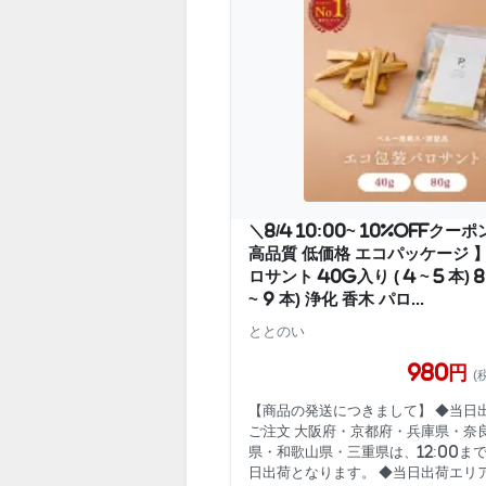
＼8/4 10:00~ 10%OFFクーポ
高品質 低価格 エコパッケージ 
ロサント 40g入り ( 4 ~ 5 本) 
~ 9 本) 浄化 香木 パロ...
ととのい
980円
(
【商品の発送につきまして】 ◆当日
ご注文 大阪府・京都府・兵庫県・奈
県・和歌山県・三重県は、12:00ま
日出荷となります。 ◆当日出荷エリ