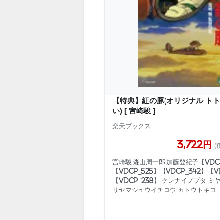
【特典】紅の豚(オリジナル ト
い) [ 宮崎駿 ]
楽天ブックス
3,722円
(
宮崎駿 森山周一郎 加藤登紀子【VDC
【VDCP_525】【VDCP_342】【V
【VDCP_238】 クレナイノブタ ミ
リヤマシュウイチロウ カトウトキコ..