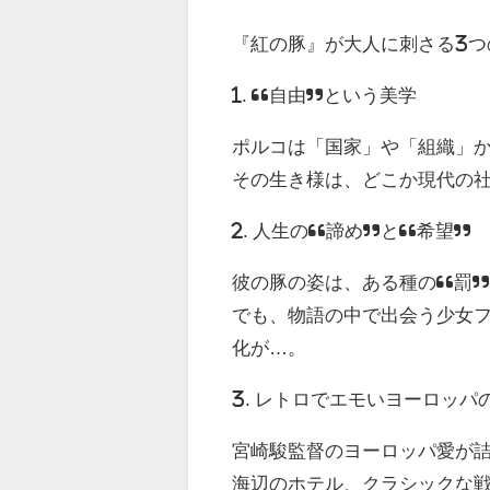
『紅の豚』が大人に刺さる3つ
1. “自由”という美学
ポルコは「国家」や「組織」
その生き様は、どこか現代の
2. 人生の“諦め”と“希望”
彼の豚の姿は、ある種の“罰
でも、物語の中で出会う少女
化が…。
3. レトロでエモいヨーロッパ
宮崎駿監督のヨーロッパ愛が
海辺のホテル、クラシックな戦