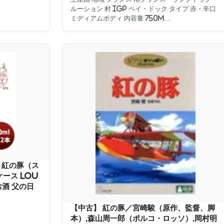
ルーション 村 IGP ペイ・ドック タイプ 赤・辛口
ミディアムボディ 内容量 750m...
 紅の豚（ス
ケース LOU
お酒 父の日
【中古】 紅の豚／宮崎駿（原作、監督、脚
本）,森山周一郎（ポルコ・ロッソ）,岡村明