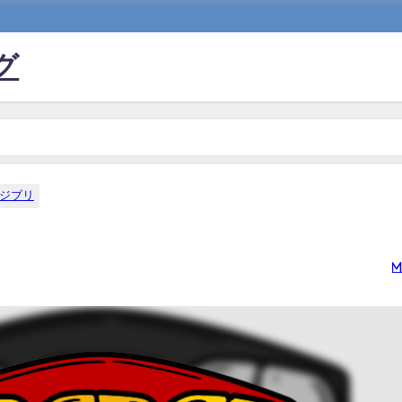
グ
ジブリ
m