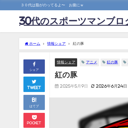
３０代は脂がのってるよ〜 お腹にｗ
30代のスポーツマンブロ
ホーム
情報シェア
紅の豚
情報シェア
アニメ
紅の豚
シェア
紅の豚
2025年5月9日
2026年6月24日
Tweet
B!
はてブ
Pocket