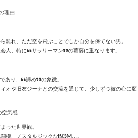
の理由
から離れ、ただ空を飛ぶことでしか自分を保てない男。
社会人、特に“サラリーマン”の葛藤に重なります。
”であり、“諦め”の象徴。
フィオや旧友ジーナとの交流を通じて、少しずつ彼の心に変
の空気感
詰まった世界観。
闘機、ノスタルジックなBGM…。