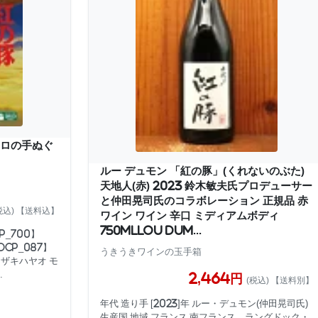
トロの手ぬぐ
ルー デュモン 「紅の豚」(くれないのぶた)
天地人(赤) 2023 鈴木敏夫氏プロデューサー
と仲田晃司氏のコラボレーション 正規品 赤
税込) 【送料込】
ワイン ワイン 辛口 ミディアムボディ
750mlLou Dum...
P_700】
DCP_087】
うきうきワインの玉手箱
ヤザキハヤオ モ
.
2,464円
(税込) 【送料別】
年代 造り手 [2023]年 ルー・デュモン(仲田晃司氏)
生産国 地域 フランス 南フランス ラングドック・