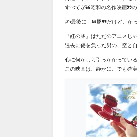
すべてが“昭和の名作映画”
✍️最後に｜“豚”だけど、か
『紅の豚』はただのアニメじ
過去に傷を負った男の、空と
心に何かしら引っかかってい
この映画は、静かに、でも確