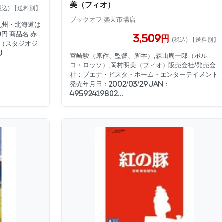
美（フィオ）
税込) 【送料別】
ブックオフ 楽天市場店
九州・北海道は
円 商品名 赤
3,509円
(税込) 【送料別】
豚（スタジオジ
...
宮崎駿（原作、監督、脚本）,森山周一郎（ポル
コ・ロッソ）,岡村明美（フィオ）販売会社/発売会
社：ブエナ・ビスタ・ホーム・エンターテイメント
発売年月日：2002/03/29JAN：
49592419802...