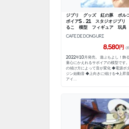
ジブリ グッズ 紅の豚 ポル
ボイアS．21 スタジオジブリ
るこ 模型 フィギュア 玩具
Cafe de Donguri
8,580円
(
2022年10月発売。 遊ぶもよし！飾
童心にかえれるサボイアの模型です。
の傾け方によって音が変化 ◆電源ボ
ジン始動音 ◆上向きに傾ける→上昇音
アイ...