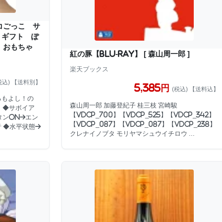
コごっこ サ
 ギフト ぽ
 おもちゃ
紅の豚【Blu-ray】 [ 森山周一郎 ]
楽天ブックス
税込) 【送料別】
5,385円
(税込) 【送料込】
るもよし！の
森山周一郎 加藤登紀子 桂三枝 宮崎駿
 ◆サボイア
【VDCP_700】【VDCP_525】【VDCP_342】
タンON→エン
【VDCP_087】【VDCP_087】【VDCP_238】
 ◆水平状態→
クレナイノブタ モリヤマシュウイチロウ ...