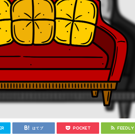
er
はてブ
Pocket
Feedly