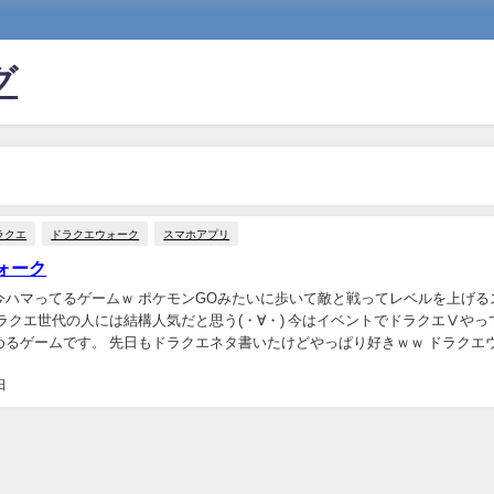
グ
ラクエ
ドラクエウォーク
スマホアプリ
ォーク
今ハマってるゲームｗ ポケモンGOみたいに歩いて敵と戦ってレベルを上げる
ラクエ世代の人には結構人気だと思う(・∀・) 今はイベントでドラクエⅤやっ
めるゲームです。 先日もドラクエネタ書いたけどやっぱり好きｗｗ ドラクエ
くようになったし健康にも良い ハ...
日