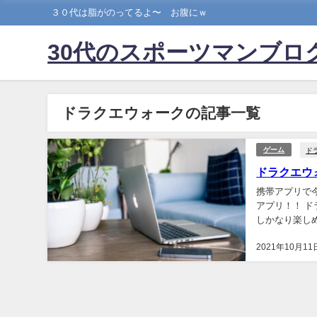
３０代は脂がのってるよ〜 お腹にｗ
30代のスポーツマンブロ
ドラクエウォークの記事一覧
ド
ゲーム
ドラクエウ
携帯アプリで
アプリ！！ ド
しかなり楽し
クやってから歩
2021年10月11