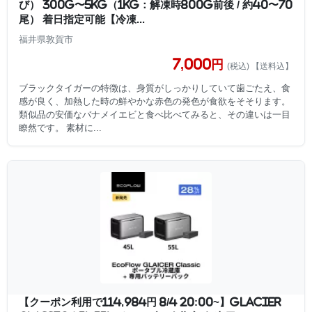
び） 300g〜5kg（1kg：解凍時800g前後 / 約40〜70
尾） 着日指定可能【冷凍...
福井県敦賀市
7,000円
(税込) 【送料込】
ブラックタイガーの特徴は、身質がしっかりしていて歯ごたえ、食
感が良く、加熱した時の鮮やかな赤色の発色が食欲をそそります。
類似品の安価なバナメイエビと食べ比べてみると、その違いは一目
瞭然です。 素材に...
【クーポン利用で114,984円 8/4 20:00~】GLACIER