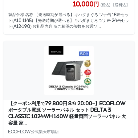
10,000円
(税込) 【送料込】
製品仕様 名称 【発送時期が選べる】キハダまぐろ ツナ缶 18缶セッ
ト(a10-1145) 【発送時期が選べる】キハダまぐろ ツナ缶 24缶セッ
ト(a12-190) お礼品内容 ※ご希望の缶数をお選び...
【クーポン利用で79,800円 8/4 20:00~】EcoFlow
ポータブル電源 ソーラーパネル セット DELTA 3
Classic 1024Wh 160W 軽量両面ソーラーパネル 大
容量 家...
EcoFlow公式楽天市場店