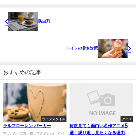
防虫剤
トイレの暑さ対策
おすすめの記事
ライフスタイル
アニメ
ラルフローレン パーカー
何度見ても面白い名作アニメ5
選！繰り返し見たくなる理由を
本日、久々に買い物してきました(・∀・)