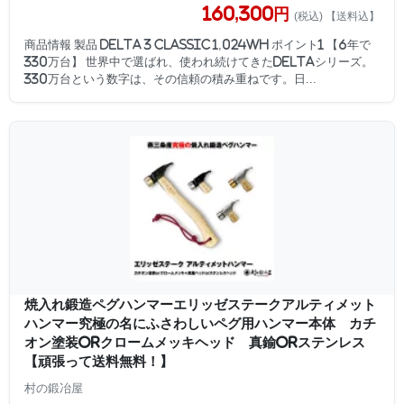
160,300円
(税込) 【送料込】
商品情報 製品 DELTA 3 Classic 1,024Wh ポイント1 【6年で
330万台】 世界中で選ばれ、使われ続けてきたDELTAシリーズ。
330万台という数字は、その信頼の積み重ねです。日...
焼入れ鍛造ペグハンマーエリッゼステークアルティメット
ハンマー究極の名にふさわしいペグ用ハンマー本体 カチ
オン塗装orクロームメッキヘッド 真鍮orステンレス
【頑張って送料無料！】
村の鍛冶屋