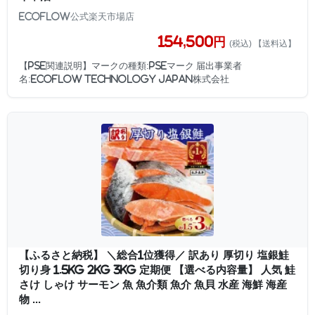
EcoFlow公式楽天市場店
154,500円
(税込) 【送料込】
【PSE関連説明】マークの種類:PSEマーク 届出事業者
名:EcoFlow Technology Japan株式会社
【ふるさと納税】 ＼総合1位獲得／ 訳あり 厚切り 塩銀鮭
切り身 1.5kg 2kg 3kg 定期便 【選べる内容量】 人気 鮭
さけ しゃけ サーモン 魚 魚介類 魚介 魚貝 水産 海鮮 海産
物 ...