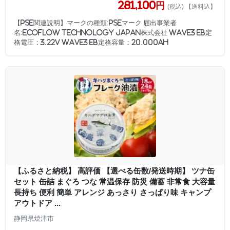
281,100円
(税込) 【送料込】
【PSE関連説明】マークの種類:PSEマーク 届出事業者
名:EcoFlow Technology Japan株式会社 WAVE3 EB定
格電圧：3.22V WAVE3 EB定格容量：20.000Ah
【ふるさと納税】 高評価 【選べる缶数/発送時期】 ツナ缶
セット 缶詰 まぐろ つな 常温保存 防災 備蓄 非常食 大容量
長持ち 便利 簡単 アレンジ あっさり さっぱり味 キャンプ
アウトドア ...
静岡県焼津市