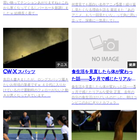
買い物ってテンションあがりますね♫ これ
語る
何度見ても面白い名作アニメ5選！繰り返
から寒くなってくるしパーカーを新調しま
し見たくなる理由を語る 最近また「あの
したｗ 結構長く着て...
アニメ、もう一回見たいな」って急に思い
立って、深夜に一気見してし...
テニス
健康
CW-X スパッツ
食生活を見直したら体が変わっ
た話——3ヶ月で感じたリアルな
先日も書きましたが、ロングスパッツ履き
たいお年頃の筆者ですｗ ４０代に入りか
変化
食生活を見直したら体が変わった話——3
けているので運動時のフォローがないと動
ヶ月で感じたリアルな変化 正直、去年の
きが悪くなってきています。...
自分の食生活はひどいものだった。朝はコ
ンビニのおにぎりとカフェラ...