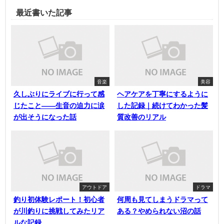
最近書いた記事
音楽
美容
久しぶりにライブに行って感
ヘアケアを丁寧にするように
じたこと——生音の迫力に涙
した記録｜続けてわかった髪
が出そうになった話
質改善のリアル
アウトドア
ドラマ
釣り初体験レポート！初心者
何周も見てしまうドラマって
が川釣りに挑戦してみたリア
ある？やめられない沼の話
ルな記録