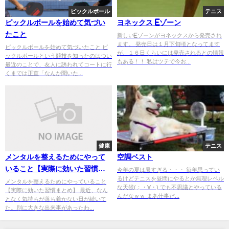
ピックルボール
テニス
ピックルボールを始めて気づい
ヨネックス Eゾーン
たこと
新しいEゾーンがヨネックスから発売され
ます。 発売日は１月下旬頃となってます
ピックルボールを始めて気づいたこと ピ
が、１６日くらいには発売されるとの情報
ックルボールという競技を知ったのはつい
もある！！ 私はツテで今お...
最近のことで、友人に誘われてコートに行
くまでは正直「なんか聞いた...
健康
テニス
メンタルを整えるためにやって
空調ベスト
いること【実際に効いた習慣ま
今年の夏は暑すぎる・・・ 毎年思ってい
るけどテニスを昼間にやるとか無理レベル
とめ】
メンタルを整えるためにやっていること
な天候(；・∀・) でも不思議とやっている
【実際に効いた習慣まとめ】 最近、なん
んだなｗｗ まあ仕事だ...
となく気持ちが落ち着かない日が続いて
た。別に大きな出来事があったわ...