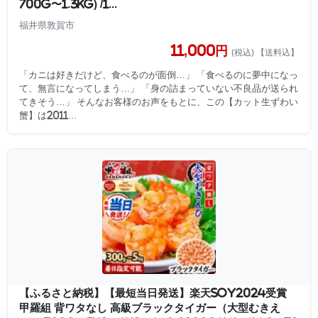
700g〜1.3kg) /1...
福井県敦賀市
11,000円
(税込) 【送料込】
「カニは好きだけど、食べるのが面倒…」 「食べるのに夢中になっ
て、無言になってしまう…」 「身の詰まっていない不良品が送られ
てきそう…」 そんなお客様のお声をもとに、この【カット生ずわい
蟹】は2011...
【ふるさと納税】【最短当日発送】楽天SOY2024受賞
甲羅組 背ワタなし 高級ブラックタイガー（大型むきえ