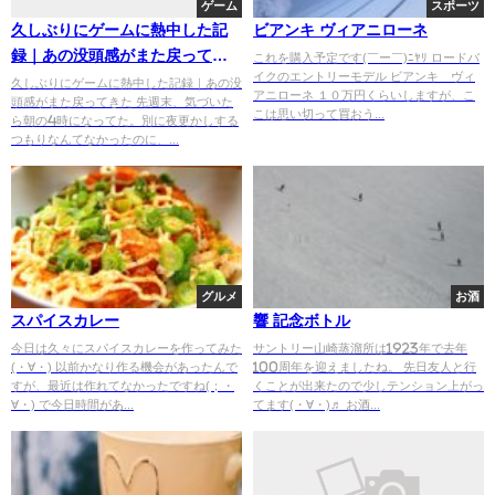
ゲーム
スポーツ
久しぶりにゲームに熱中した記
ビアンキ ヴィアニローネ
録｜あの没頭感がまた戻ってき
これを購入予定です(￣ー￣)ﾆﾔﾘ ロードバ
イクのエントリーモデル ビアンキ ヴィ
た
久しぶりにゲームに熱中した記録｜あの没
アニローネ １０万円くらいしますが、こ
頭感がまた戻ってきた 先週末、気づいた
こは思い切って買おう...
ら朝の4時になってた。別に夜更かしする
つもりなんてなかったのに、...
グルメ
お酒
スパイスカレー
響 記念ボトル
今日は久々にスパイスカレーを作ってみた
サントリー山崎蒸溜所は1923年で去年
(・∀・) 以前かなり作る機会があったんで
100周年を迎えましたね。 先日友人と行
すが、最近は作れてなかったですね(；・
くことが出来たので少しテンション上がっ
∀・) で今日時間があ...
てます(・∀・)♬ お酒...