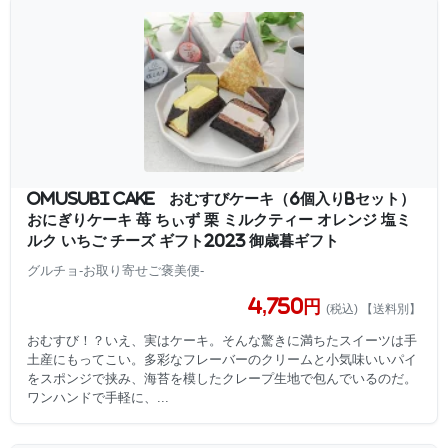
OMUSUBI Cake おむすびケーキ（6個入りBセット）
おにぎりケーキ 苺 ちぃず 栗 ミルクティー オレンジ 塩ミ
ルク いちご チーズ ギフト2023 御歳暮ギフト
グルチョ-お取り寄せご褒美便-
4,750円
(税込) 【送料別】
おむすび！？いえ、実はケーキ。そんな驚きに満ちたスイーツは手
土産にもってこい。多彩なフレーバーのクリームと小気味いいパイ
をスポンジで挟み、海苔を模したクレープ生地で包んでいるのだ。
ワンハンドで手軽に、...