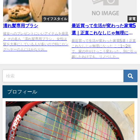
ライフスタイル
家電
濡れ髪専用ブラシ
最近買って生活が変わった家電5
選｜正直これなしじゃ無理にな
彼女へのプレゼントにいいアイテムを発見
♬ その名も「濡れ髪専用ブラシ」 女性は
った
最近買って生活が変わった家電5選｜正直
髪を大事にしている人が多いので特にロン
これなしじゃ無理になった ここ1〜2年
グヘヤーの人にはかなりお...
で、家の中がけっこう変わった。別に引っ
越したわけでも、リノベした...
プロフィール