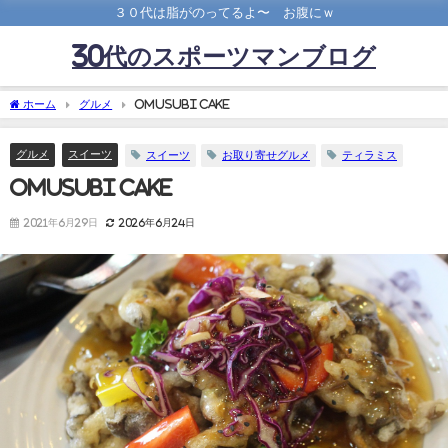
３０代は脂がのってるよ〜 お腹にｗ
30代のスポーツマンブログ
ホーム
グルメ
OMUSUBI Cake
グルメ
スイーツ
スイーツ
お取り寄せグルメ
ティラミス
OMUSUBI Cake
2021年6月29日
2026年6月24日