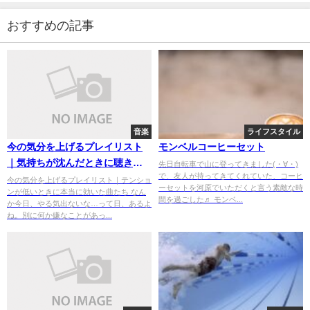
おすすめの記事
音楽
ライフスタイル
今の気分を上げるプレイリスト
モンベルコーヒーセット
｜気持ちが沈んだときに聴きた
先日自転車で山に登ってきました(・∀・)
で、友人が持ってきてくれていた、コーヒ
い厳選曲まとめ
今の気分を上げるプレイリスト｜テンショ
ーセットを河原でいただくと言う素敵な時
ンが低いときに本当に効いた曲たち なん
間を過ごした♬ モンベ...
か今日、やる気出ないな…って日、あるよ
ね。別に何か嫌なことがあっ...