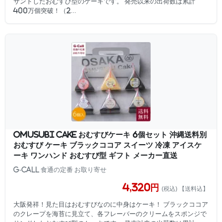
サンドしたおむすび型のケーキです。 発売以来の出荷数は累計
400万個突破！（2...
OMUSUBI Cake おむすびケーキ 6個セット 沖縄送料別
おむすび ケーキ ブラックココア スイーツ 冷凍 アイスケ
ーキ ワンハンド おむすび型 ギフト メーカー直送
G-Call 食通の定番 お取り寄せ
4,320円
(税込) 【送料込】
大阪発祥！見た目はおむすびなのに中身はケーキ！ ブラックココア
のクレープを海苔に見立て、各フレーバーのクリームをスポンジで