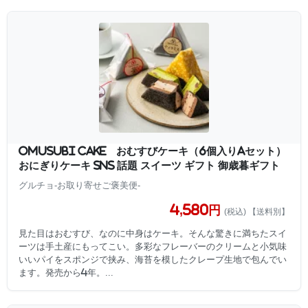
OMUSUBI Cake おむすびケーキ（6個入りAセット）
おにぎりケーキ SNS 話題 スイーツ ギフト 御歳暮ギフト
グルチョ-お取り寄せご褒美便-
4,580円
(税込) 【送料別】
見た目はおむすび、なのに中身はケーキ。そんな驚きに満ちたスイ
ーツは手土産にもってこい。多彩なフレーバーのクリームと小気味
いいパイをスポンジで挟み、海苔を模したクレープ生地で包んでい
ます。発売から4年。...