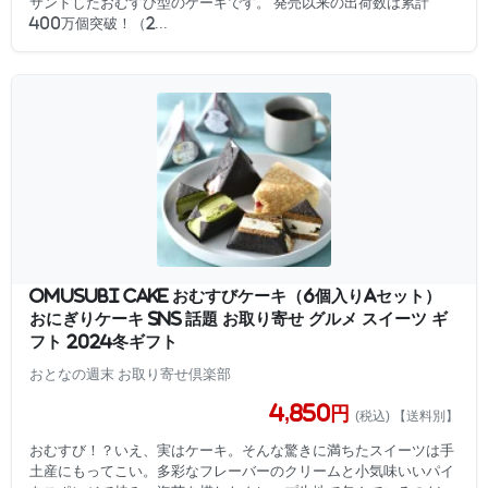
サンドしたおむすび型のケーキです。 発売以来の出荷数は累計
400万個突破！（2...
OMUSUBI Cake おむすびケーキ（6個入りAセット）
おにぎりケーキ SNS 話題 お取り寄せ グルメ スイーツ ギ
フト 2024冬ギフト
おとなの週末 お取り寄せ倶楽部
4,850円
(税込) 【送料別】
おむすび！？いえ、実はケーキ。そんな驚きに満ちたスイーツは手
土産にもってこい。多彩なフレーバーのクリームと小気味いいパイ