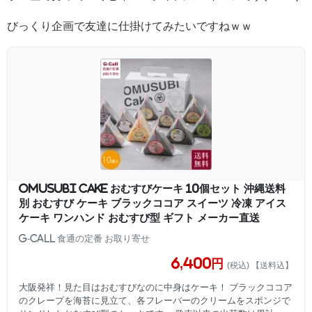
びっくり企画で友達に仕掛けてみたいですねｗｗ
OMUSUBI Cake おむすびケーキ 10個セット 沖縄送料
別 おむすび ケーキ ブラックココア スイーツ 冷凍 アイス
ケーキ ワンハンド おむすび型 ギフト メーカー直送
G-Call 食通の定番 お取り寄せ
6,400円
(税込) 【送料込】
大阪発祥！見た目はおむすびなのに中身はケーキ！ ブラックココア
のクレープを海苔に見立て、各フレーバーのクリームをスポンジで