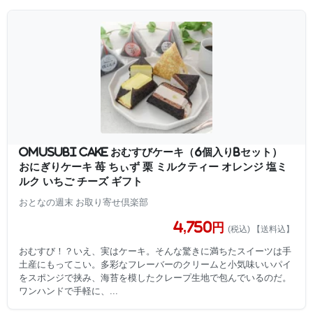
OMUSUBI Cake おむすびケーキ（6個入りBセット）
おにぎりケーキ 苺 ちぃず 栗 ミルクティー オレンジ 塩ミ
ルク いちご チーズ ギフト
おとなの週末 お取り寄せ倶楽部
4,750円
(税込) 【送料込】
おむすび！？いえ、実はケーキ。そんな驚きに満ちたスイーツは手
土産にもってこい。多彩なフレーバーのクリームと小気味いいパイ
をスポンジで挟み、海苔を模したクレープ生地で包んでいるのだ。
ワンハンドで手軽に、...