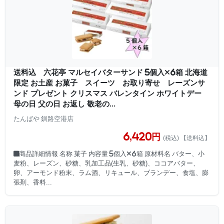
送料込 六花亭 マルセイバターサンド 5個入×6箱 北海道
限定 お土産 お菓子 スイーツ お取り寄せ レーズンサ
ンド プレゼント クリスマス バレンタイン ホワイトデー
母の日 父の日 お返し 敬老の...
たんばや 釧路空港店
6,420円
(税込) 【送料込】
■商品詳細情報 名称 菓子 内容量 5個入×6箱 原材料名 バター、小
麦粉、レーズン、砂糖、乳加工品(生乳、砂糖)、ココアバター、
卵、アーモンド粉末、ラム酒、リキュール、ブランデー、食塩、膨
張剤、香料...