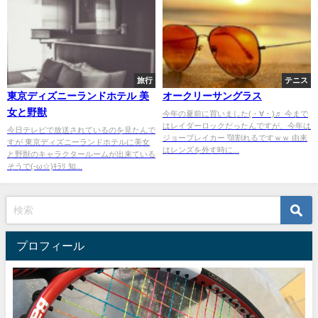
旅行
テニス
東京ディズニーランドホテル 美
オークリーサングラス
女と野獣
今年の夏前に買いました(・∀・)♬ 今まで
はレイダーロックだったんですが、今年は
今日テレビで放送されているのを見たんで
ジョーブレイカー 顎割れるですｗｗ 由来
すが 東京ディズニーランドホテルに美女
はレンズを外す時に...
と野獣のキャラクタールームが出来ている
そうで(-ω☆)ｷﾗﾘ 知...
プロフィール