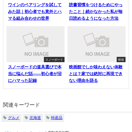
ワインのペアリングを試して
読書習慣をつけるためにやっ
みた話｜初心者でも意外とハ
たこと｜続かなかった私が毎
マる組み合わせの世界
日読めるようになった方法
スノーボード
映画
スノーボードの道具選びで本
映画館でしか味わえない体験
当に悩んだ話——初心者が沼
とは？家では絶対に再現でき
にハマった記録
ない理由を語る
関連キーワード
グルメ
北海道
特産品