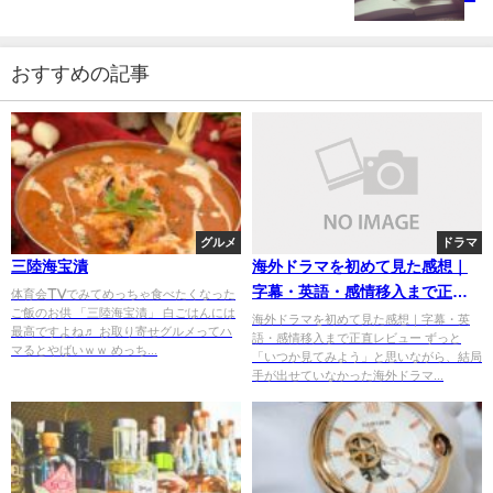
おすすめの記事
グルメ
ドラマ
三陸海宝漬
海外ドラマを初めて見た感想｜
字幕・英語・感情移入まで正直
体育会TVでみてめっちゃ食べたくなった
ご飯のお供 「三陸海宝漬」 白ごはんには
レビュー
海外ドラマを初めて見た感想｜字幕・英
最高ですよね♬ お取り寄せグルメってハ
語・感情移入まで正直レビュー ずっと
マるとやばいｗｗ めっち...
「いつか見てみよう」と思いながら、結局
手が出せていなかった海外ドラマ...