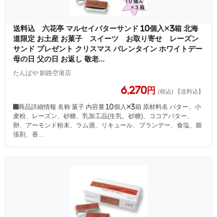
送料込 六花亭 マルセイバターサンド 10個入×3箱 北海
道限定 お土産 お菓子 スイーツ お取り寄せ レーズン
サンド プレゼント クリスマス バレンタイン ホワイトデー
母の日 父の日 お返し 敬老...
たんばや 釧路空港店
6,270円
(税込) 【送料込】
■商品詳細情報 名称 菓子 内容量 10個入×3箱 原材料名 バター、小
麦粉、レーズン、砂糖、乳加工品(生乳、砂糖)、ココアバター、
卵、アーモンド粉末、ラム酒、リキュール、ブランデー、食塩、膨
張剤、香...