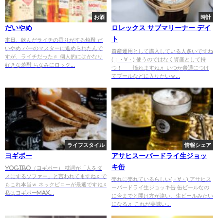
お酒
時計
だいやめ
ロレックス サブマリーナー デイ
ト
本日、飲んだライチの香りがする焼酎 だ
いやめ バーのマスターに進められたんで
資産運用として購入している人多いですね
すが、ライチだった♬ 個人的にはかなり
(；・∀・) 使うのではなく資産として持
好きな焼酎 ちなみにロック...
つ！ 憧れますね♬ いつか普通につけ
てプールなどに入りたいｗ...
ライフスタイル
情報シェア
ヨギボー
アサヒスーパードライ生ジョッ
キ缶
yogibo（ヨギボー） 枕詞が「人をダ
メにするソファー」と言われてますね♫ で
売れに売れているらしい(・∀・) アサヒス
もこれ本当ｗ ネックピローが最適ですね♫
ーパードライ生ジョッキ缶 缶ビールなの
私はヨギボーMAX...
に今までと開け方が違い、生ビールみたい
になる♬ これが美味い...