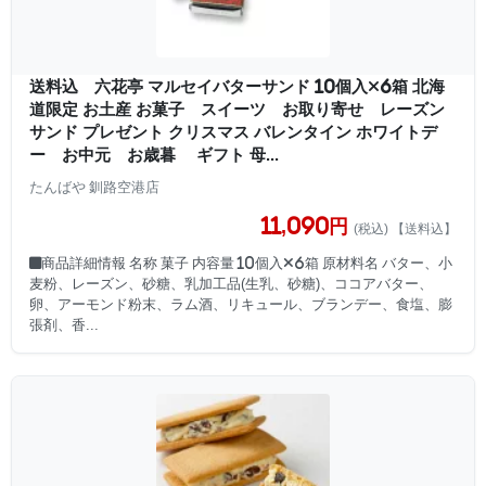
送料込 六花亭 マルセイバターサンド 10個入×6箱 北海
道限定 お土産 お菓子 スイーツ お取り寄せ レーズン
サンド プレゼント クリスマス バレンタイン ホワイトデ
ー お中元 お歳暮 ギフト 母...
たんばや 釧路空港店
11,090円
(税込) 【送料込】
■商品詳細情報 名称 菓子 内容量 10個入×6箱 原材料名 バター、小
麦粉、レーズン、砂糖、乳加工品(生乳、砂糖)、ココアバター、
卵、アーモンド粉末、ラム酒、リキュール、ブランデー、食塩、膨
張剤、香...