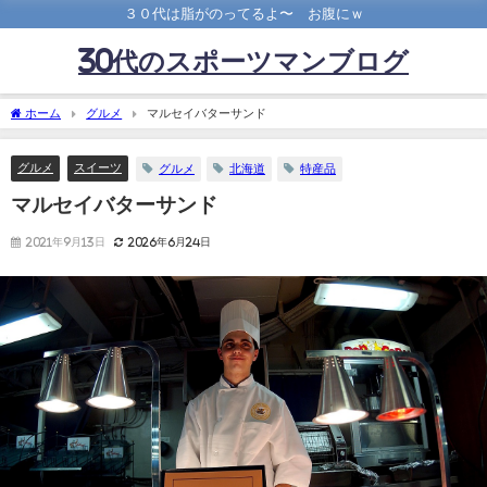
３０代は脂がのってるよ〜 お腹にｗ
30代のスポーツマンブログ
ホーム
グルメ
マルセイバターサンド
グルメ
スイーツ
グルメ
北海道
特産品
マルセイバターサンド
2021年9月13日
2026年6月24日