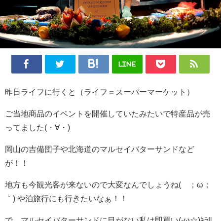
LINE
昨日ライフに行くと（ライフ＝スーパーマーケット）
ご当地商品のイベントを開催していたみたいで特産品が売
ってました(・∀・)
岡山の吉備団子や北海道のマルセイバターサンドなど
が！！
地方も今観光客が来ないので大変なんでしょうね(´；ω；
｀) や泊旅行にも行きたいなぁ！！
で、マルセイバターサンドに目がない私は即買い(-ω☆)ｷﾗﾘ