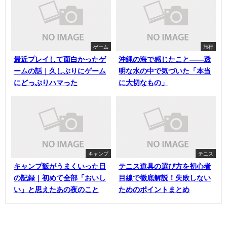
ゲーム
旅行
最近プレイして面白かったゲ
沖縄の海で感じたこと——透
ームの話｜久しぶりにゲーム
明な水の中で気づいた「本当
にどっぷりハマった
に大切なもの」
キャンプ
テニス
キャンプ飯がうまくいった日
テニス道具の選び方を初心者
の記録｜初めて全部「おいし
目線で徹底解説！失敗しない
い」と思えたあの夜のこと
ためのポイントまとめ