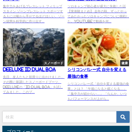
集中力をあげるブレスレット フィリップ
ソロキャンプ初心者が盛大に失敗した話
スタイン ゾーンブレスレット スポーツす
【実体験まとめ】 去年の秋、ずっとやっ
る人には喉から手がでるほどほしい、ゾー
てみたかったソロキャンプについに挑戦し
ン状態を科学的に作り出す...
た。YouTubeで動画を何...
スノーボード
健康
DEELUXE ID DUAL BOA
シリコンバレー式 自分を変える
最強の食事
先日、友人たちと初滑りに出かけました。
その際に新調したスノーボードブーツ、
シリコンバレー式「自分を変える最強の食
DEELUXEの「ID DUAL BOA」を試し
事」とは？ 「午後になると眠くなる…」
てみました。このブ...
「集中力が続かない…」 「なんか、いつ
もパフォーマンスが上がら...
プロフィール