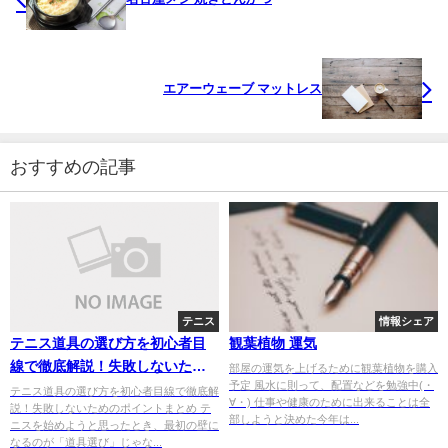
エアーウェーブ マットレス
おすすめの記事
テニス
情報シェア
テニス道具の選び方を初心者目
観葉植物 運気
線で徹底解説！失敗しないため
部屋の運気を上げるために観葉植物を購入
予定 風水に則って、配置などを勉強中(・
のポイントまとめ
テニス道具の選び方を初心者目線で徹底解
∀・) 仕事や健康のために出来ることは全
説！失敗しないためのポイントまとめ テ
部しようと決めた今年は...
ニスを始めようと思ったとき、最初の壁に
なるのが「道具選び」じゃな...