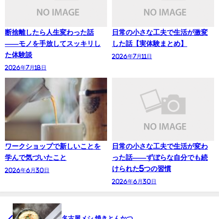
断捨離したら人生変わった話
日常の小さな工夫で生活が激変
——モノを手放してスッキリし
した話【実体験まとめ】
た体験談
2026年7月11日
2026年7月18日
ワークショップで新しいことを
日常の小さな工夫で生活が変わ
学んで気づいたこと
った話——ずぼらな自分でも続
けられた5つの習慣
2026年6月30日
2026年6月30日
名古屋メシ 焼きとんかつ