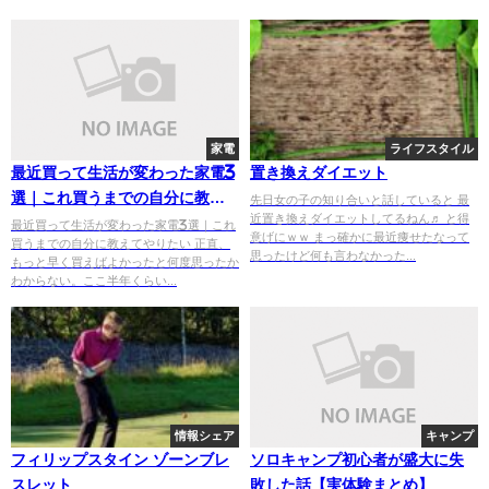
家電
ライフスタイル
最近買って生活が変わった家電3
置き換えダイエット
選｜これ買うまでの自分に教え
先日女の子の知り合いと話していると 最
近置き換えダイエットしてるねん♬ と得
てやりたい
最近買って生活が変わった家電3選｜これ
意げにｗｗ まっ確かに最近痩せたなって
買うまでの自分に教えてやりたい 正直、
思ったけど何も言わなかった...
もっと早く買えばよかったと何度思ったか
わからない。ここ半年くらい...
情報シェア
キャンプ
フィリップスタイン ゾーンブレ
ソロキャンプ初心者が盛大に失
スレット
敗した話【実体験まとめ】