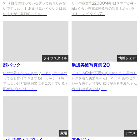
∀・) 自分の打っている所ってあまりみな
リーの容量で22000mAhはスマホが4〜
いですよね！！ あまり見たくないとは思
5回くらい充電出来る程の容量 しかも ラ
いますが、客観的にミルこ...
イトニング タイプC...
ライフスタイル
情報シェア
顔パック
浜辺美波写真集 20
いやー暑くなってきた(；・∀・) テニスや
ドコモもCMが可愛すぎません？？ 黒のド
ってると焦げてきますね(´；ω；｀) 毎日
レスを着た美波ちゃん(・∀・)♬ あのセク
ではないけど結構頻繁にテニスしていると
シーな感じと可愛い感じがある美波ちゃん
肌がやばいです・・...
めっちゃ好きです(・...
家電
アニメ