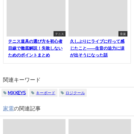
テニス
音楽
テニス道具の選び方を初心者
久しぶりにライブに行って感
目線で徹底解説！失敗しない
じたこと——生音の迫力に涙
ためのポイントまとめ
が出そうになった話
関連キーワード
MX KEYS
キーボード
ロジクール
家電
の関連記事