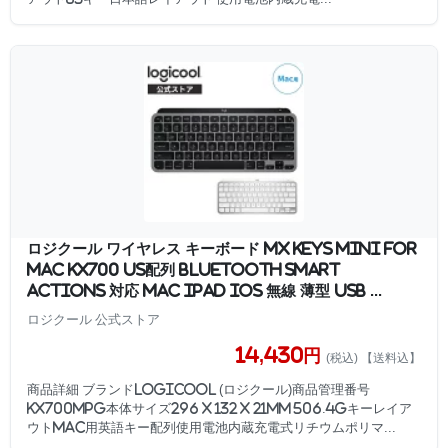
ロジクール ワイヤレス キーボード MX KEYS mini for
Mac KX700 US配列 Bluetooth Smart
Actions 対応 Mac iPad iOS 無線 薄型 USB ...
ロジクール 公式ストア
14,430円
(税込) 【送料込】
商品詳細 ブランドLogicool (ロジクール)商品管理番号
KX700MPG本体サイズ296 x 132 x 21mm 506.4gキーレイア
ウトMac用英語キー配列使用電池内蔵充電式リチウムポリマ...