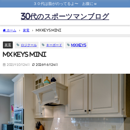
３０代は脂がのってるよ〜 お腹にｗ
30代のスポーツマンブログ
ホーム
家電
MX KEYS mini
家電
ロジクール
キーボード
MX KEYS
MX KEYS mini
2021年10月24日
2026年6月24日