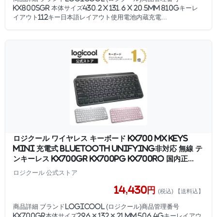
KX800sGR 本体サイズ430.2 x 131.6 x 20.5mm 810gキーレ
イアウト112キー日本語レイアウト使用電池内蔵充電...
ロジクール ワイヤレス キーボード KX700 MX KEYS
mini 充電式 bluetooth Unifying非対応 無線 テ
ンキーレス KX700GR KX700PG KX700RO 国内正...
ロジクール 公式ストア
14,430円
(税込) 【送料込】
商品詳細 ブランドLogicool (ロジクール)商品管理番号
KX700GR本体サイズ296 × 132 × 21 mm 506.4gキーレイアウ