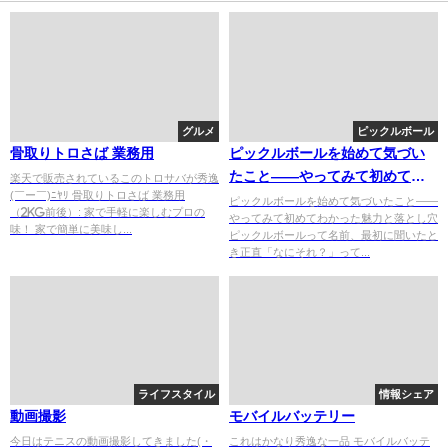
グルメ
ピックルボール
骨取りトロさば 業務用
ピックルボールを始めて気づい
たこと——やってみて初めてわ
楽天で販売されているこのトロサバが秀逸
(￣ー￣)ﾆﾔﾘ 骨取りトロさば 業務用
かった魅力と落とし穴
ピックルボールを始めて気づいたこと——
（2kg前後）: 家で手軽に楽しむプロの
やってみて初めてわかった魅力と落とし穴
味！ 家で簡単に美味し...
ピックルボールって名前、最初に聞いたと
き正直「なにそれ？」って...
ライフスタイル
情報シェア
動画撮影
モバイルバッテリー
今日はテニスの動画撮影してきました(・
これはかなり秀逸な一品 モバイルバッテ