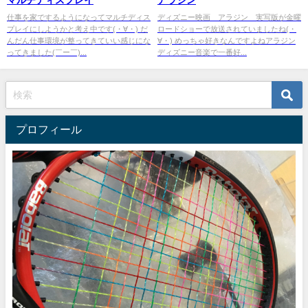
マルチディスプレイ
アラジン
仕事を家でするようになってマルチディス
ディズニー映画 アラジン 実写版が金曜
プレイにしようかと考え中です(・∀・) だ
ロードショーで放送されていましたね(・
んだん仕事環境が整ってきていい感じにな
∀・) めっちゃ好きなんですよねアラジン
ってきました(￣ー￣)...
ディズニー音楽で一番好...
プロフィール