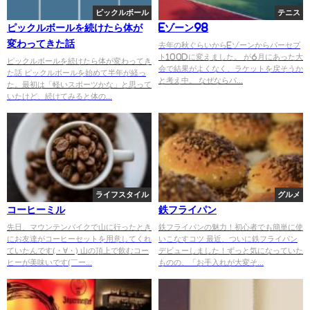
ピックルボール
テニス
ピックルボールを続けたら体が
Eゾーン98
変わってきた話
去年の秋ぐらいからEゾーンからパーセプ
ト100Dに変えました。 が6月にあった大
ピックルボールを続けたら体が変わってき
会で結果がよくなく、ラケットを戻そうか
た話 ピックルボールを始めて半年が経っ
と考え中。 なぜならパ...
た。最初は「軽いスポーツかな」と思って
いたけど、続けてみると体の...
ライフスタイル
グルメ
コーヒーミル
鉄フライパン
先日、マウンテンバイクで山に行ったとき
鉄フライパンの魅力！初心者でも簡単に使
にお友達がコーヒーセットを用意してくれ
いこなすコツ 最近、ついに鉄フライパン
ていたんです(・∀・) 山の頂上で飲むコー
デビューしました！ずっと気になっていた
ヒーが美味いです(￣ー...
ものの、「お手入れが大変そ...