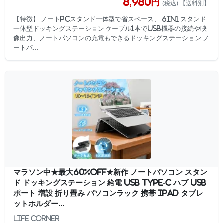
8,980円
(税込) 【送料別】
【特徴】 ノートPCスタンド一体型で省スペース、 6in1 スタンド
一体型ドッキングステーション ケーブル1本でUSB機器の接続や映
像出力、ノートパソコンの充電もできるドッキングステーション ノ
ートパ...
マラソン中★最大60%OFF★新作 ノートパソコン スタン
ド ドッキングステーション 給電 usb type-c ハブ usb
ポート 増設 折り畳み パソコンラック 携帯 iPad タブレ
ットホルダー...
Life Corner