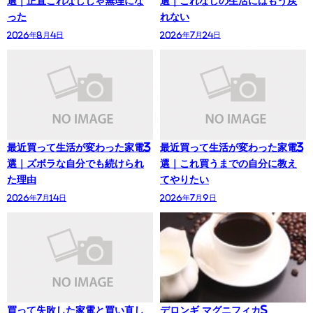
選｜正直これなしじゃ無理にな
選｜これなしの生活にはもう戻
った
れない
2026年8月4日
2026年7月24日
最近買って生活が変わった家電3
最近買って生活が変わった家電3
選｜ズボラな自分でも続けられ
選｜これ買うまでの自分に教え
た理由
てやりたい
2026年7月14日
2026年7月9日
買って失敗した家電と買い直し
デロンギ マグニフィカS