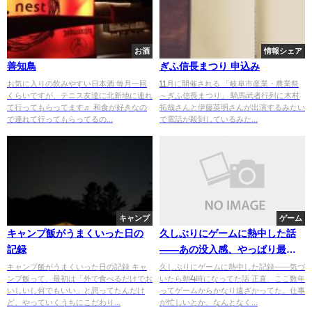
お酒
情報シェア
善知鳥
ぎふ信長まつり 申込み
お気に入りの飲みやすい日本酒 毎月一回
11月に開催される 「岐阜市産業・農業祭
くらいですが、テニス友達に北新地に連れ
～ぎふ信長まつり」 騎馬武者行列に木村
て行ってもらってます♬ 和食が好きなの
拓哉さんと伊藤英明さんが出演するみたい
で連れて行ってもらってるの...
で電話が殺到しているみた...
キャンプ
ゲーム
キャンプ飯がうまくいった日の
久しぶりにゲームに熱中した話
記録
——あの没入感、やっぱり最高
だった
キャンプ飯がうまくいった日の記録 キャ
久しぶりにゲームに熱中した記録——気づ
ンプ飯って、最初は「外で食べるだけでお
いたら朝4時になってた話 正直、ここ数年
いしいし何でもいい」と思ってたんだけ
ってゲームからかなり遠ざかってた。仕事
ど、やっていくうちにこだわり...
が忙しいとか、なんとなく...