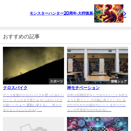
モンスターハンター20周年-大狩猟展-
おすすめの記事
スポーツ
情報シェア
クロスバイク
神モチベーション
テニス友達がクロスバイクを買ったみたい
今年は目標設定をしてやりたいことを叶え
だ！！ インスタで見たｗ やっぱりバイク
ようと思う！！ その為に色々としている
が欲しいなぁ〜 通勤に使えるし、何より
のだがなかなか続かない！！ モチベーシ
ダイエットにいいかも(￣...
ョンが不安定なのがわかるし...