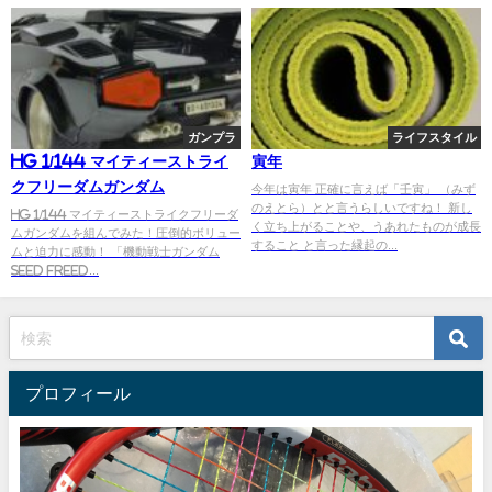
ガンプラ
ライフスタイル
HG 1/144 マイティーストライ
寅年
クフリーダムガンダム
今年は寅年 正確に言えば「壬寅」 （みず
のえとら）とと言うらしいですね！ 新し
HG 1/144 マイティーストライクフリーダ
く立ち上がることや、うあれたものが成長
ムガンダムを組んでみた！圧倒的ボリュー
すること と言った縁起の...
ムと迫力に感動！ 「機動戦士ガンダム
SEED FREED...
プロフィール