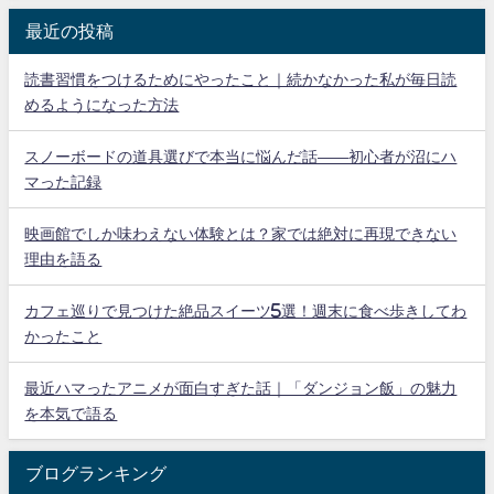
最近の投稿
読書習慣をつけるためにやったこと｜続かなかった私が毎日読
めるようになった方法
スノーボードの道具選びで本当に悩んだ話——初心者が沼にハ
マった記録
映画館でしか味わえない体験とは？家では絶対に再現できない
理由を語る
カフェ巡りで見つけた絶品スイーツ5選！週末に食べ歩きしてわ
かったこと
最近ハマったアニメが面白すぎた話｜「ダンジョン飯」の魅力
を本気で語る
ブログランキング