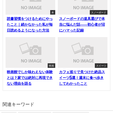
本
スノーボード
読書習慣をつけるためにやっ
スノーボードの道具選びで本
たこと｜続かなかった私が毎
当に悩んだ話——初心者が沼
日読めるようになった方法
にハマった記録
映画
スイーツ
映画館でしか味わえない体験
カフェ巡りで見つけた絶品ス
とは？家では絶対に再現でき
イーツ5選！週末に食べ歩き
ない理由を語る
してわかったこと
関連キーワード