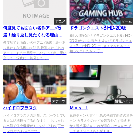
アニメ
ゲーム
何度見ても面白い名作アニメ5
ドラゴンクエスト3 HD-2D版
選！繰り返し見たくなる理由を
新しい時代の「ドラゴンクエスト3」HD-
2D版がついに来た！ あの「ドラゴンクエ
語る
何度見ても面白い名作アニメ5選！繰り返
スト3」がHD-2Dでリメイクされるって
し見たくなる理由を語る 最近また「あの
知ってましたか？ 子...
アニメ、もう一回見たいな」って急に思い
立って、深夜に一気見してし...
スポーツ
情報シェア
ハイドロフラスク
Ｍａｙ Ｊ
ハイドロフラスクの水筒、スポーツしてい
鬼連チャンと言う千鳥の番組で怒涛の連チ
る人は結構持ってるかな！！！ おしゃれ
ャン カラオケのサビを音程外さず歌える
な水筒で保冷機能がすごいんですね(￣ー
かを競う番組ｗ これが面白いｗｗｗｗ そ
￣)ﾆﾔﾘ だからスポーツ...
こでメイジェイさんが１０...