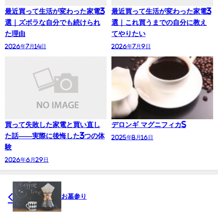
最近買って生活が変わった家電3
最近買って生活が変わった家電3
選｜ズボラな自分でも続けられ
選｜これ買うまでの自分に教え
た理由
てやりたい
2026年7月14日
2026年7月9日
買って失敗した家電と買い直し
デロンギ マグニフィカS
た話——実際に後悔した3つの体
2025年8月16日
験
2026年6月29日
お墓参り