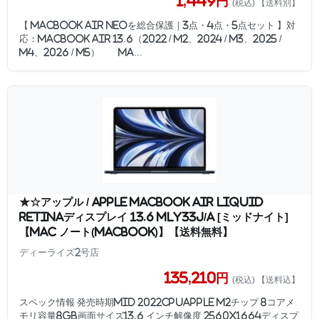
1,449円
(税込) 【送料別】
【 MacBook Air Neoを総合保護｜3点・4点・5点セット 】対
応：MacBook Air 13.6（2022 / M2、2024 / M3、2025 /
M4、2026 / M5） Ma...
★☆アップル / APPLE MacBook Air Liquid
Retinaディスプレイ 13.6 MLY33J/A [ミッドナイト]
【Mac ノート(MacBook)】【送料無料】
ディーライズ2号店
135,210円
(税込) 【送料込】
スペック情報 発売時期Mid 2022CPUApple M2チップ 8コアメ
モリ容量8GB画面サイズ13.6 インチ解像度 2560x1664ディスプ