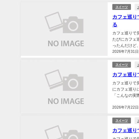
スイーツ
カフェ巡り
る
カフェ巡りで
たびにカフェ
ったんだけど
2026年7月31日
止まらなくなっ
スイーツ
カフェ巡り
カフェ巡りで
にカフェ巡り
「こんなの実
ることに気づい
2026年7月22日
スイーツ
カフェ巡り
カフェ巡りで