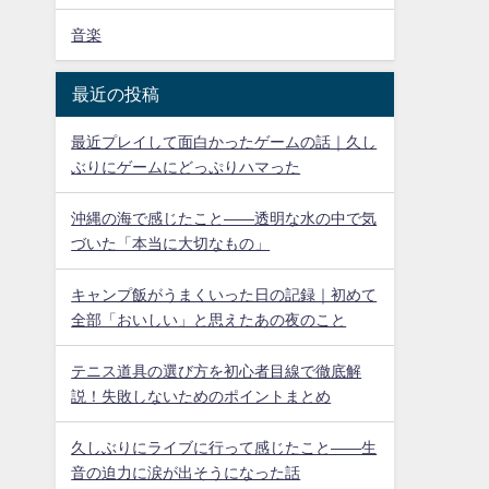
音楽
最近の投稿
最近プレイして面白かったゲームの話｜久し
ぶりにゲームにどっぷりハマった
沖縄の海で感じたこと——透明な水の中で気
づいた「本当に大切なもの」
キャンプ飯がうまくいった日の記録｜初めて
全部「おいしい」と思えたあの夜のこと
テニス道具の選び方を初心者目線で徹底解
説！失敗しないためのポイントまとめ
久しぶりにライブに行って感じたこと——生
音の迫力に涙が出そうになった話