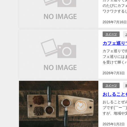
のたびにカフ
ワクワクする
ってる状態だ。
2026年7月16日
スイーツ
カフェ巡り
カフェ巡りで
フェ巡りには
を受けて輝く
気づけばここ数
2026年7月3日
スイーツ
おしること
おしることぜ
プです(￣ー￣
すが、地域や
す。 おしるこの
2025年1月2日