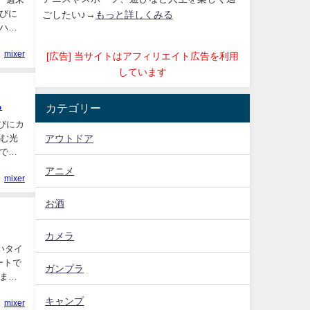
びに
ごしたい♪→
もっと詳しくみる
ハマ
mixer
[広告] 当サイトはアフィリエイト広告を利用
しています
ち
カテゴリー
びにカ
アウトドア
込む光
で、
アニメ
mixer
お酒
カメラ
いタイ
ートで
ガンプラ
ま
キャンプ
mixer