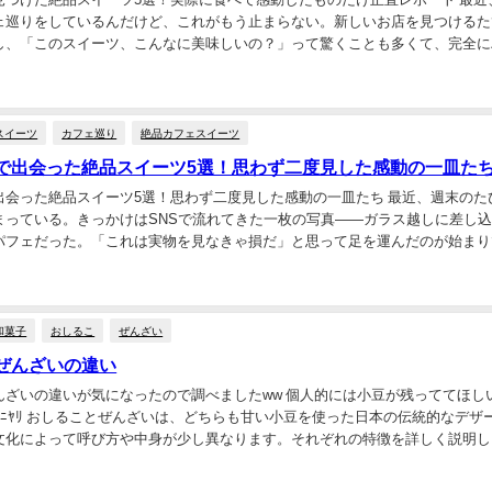
ェ巡りをしているんだけど、これがもう止まらない。新しいお店を見つけるた
し、「このスイーツ、こんなに美味しいの？」って驚くことも多くて、完全に
今回は実際に足を運んで食べて、本当に感動した...
スイーツ
カフェ巡り
絶品カフェスイーツ
で出会った絶品スイーツ5選！思わず二度見した感動の一皿た
出会った絶品スイーツ5選！思わず二度見した感動の一皿たち 最近、週末のた
まっている。きっかけはSNSで流れてきた一枚の写真——ガラス越しに差し
パフェだった。「これは実物を見なきゃ損だ」と思って足を運んだのが始まり
ヶ月で10軒以上のカフェを制覇していた。ど...
和菓子
おしるこ
ぜんざい
ぜんざいの違い
んざいの違いが気になったので調べましたww 個人的には小豆が残っててほし
)ﾆﾔﾘ おしることぜんざいは、どちらも甘い小豆を使った日本の伝統的なデザ
文化によって呼び方や中身が少し異なります。それぞれの特徴を詳しく説明し
特徴 形態: おしるこは、甘い小豆を...