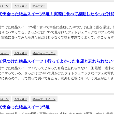
スイーツ
カフェ巡り
絶品パフェ
で出会った絶品スイーツ5選！実際に食べて感動したやつだけ
見つけた絶品スイーツ5選！食べて本当に感動したやつだけ正直に語る 最近、
巡りにハマってる。きっかけはSNSで見かけたフォトジェニックなパフェの
、実際に食べてみたら見た目だけじゃなくて味も本気でうまくて、そこからず
た。この数ヶ月で都内近郊のカフェをざっくり...
スイーツ
カフェ巡り
絶品スイーツカフェ
で見つけた絶品スイーツ！行ってよかった名店と忘れられない
見つけた絶品スイーツ！行ってよかった名店と忘れられない一皿 最近、週末
にハマっている。きっかけはSNSで見かけたフォトジェニックなパフェの写
際にあるの？」って思って調べてみたら、意外と近場にそういうお店がたくさ
たんだ。それからというもの、土日に予定がなけ...
スイーツ
カフェ巡り
絶品カフェスイーツ
で出会った絶品スイーツ5選
見つけた絶品スイーツ5選！実際に食べて感動したものだけ正直レポート 最近