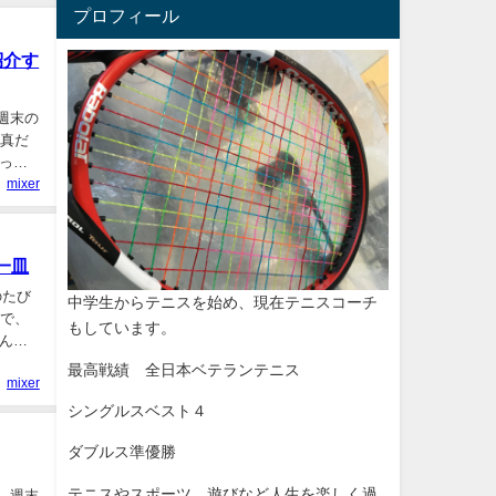
プロフィール
紹介す
週末の
写真だ
っと
mixer
一皿
のたび
中学生からテニスを始め、現在テニスコーチ
真で、
もしています。
んあ
最高戦績 全日本ベテランテニス
mixer
シングルスベスト４
ダブルス準優勝
テニスやスポーツ、遊びなど人生を楽しく過
、週末